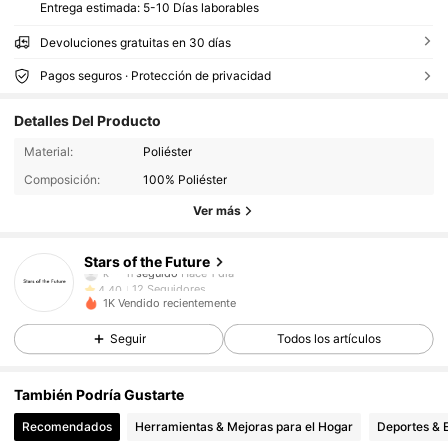
Entrega estimada:
5-10 Días laborables
Devoluciones gratuitas en 30 días
Pagos seguros · Protección de privacidad
Detalles Del Producto
Material:
Poliéster
Composición:
100% Poliéster
Ver más
12 Seguidores
4,40
12 Seguidores
4,40
Stars of the Future
k***n
seguido
Hace 1 día
12 Seguidores
4,40
1K Vendido recientemente
12 Seguidores
4,40
Seguir
Todos los artículos
También Podría Gustarte
Recomendados
Herramientas & Mejoras para el Hogar
Deportes & E