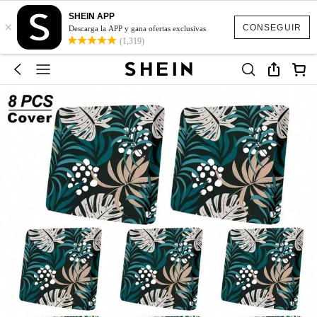
SHEIN APP
×
CONSEGUIR
Descarga la APP y gana ofertas exclusivas
(1,319)