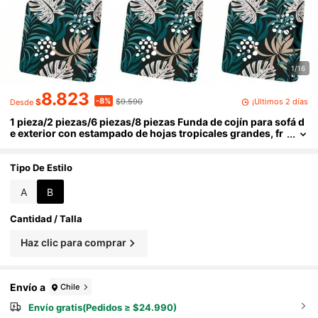
1/16
8.823
-8%
¡Últimos 2 días
$
$9.590
Desde
1 pieza/2 piezas/6 piezas/8 piezas Funda de cojín para sofá d
e exterior con estampado de hojas tropicales grandes, fr
esca y pastoril, impresión digital, lavable a máquina, fund
a de almohada para patio con dobladillo elástico, funda de co
jín para asiento de sofá de exterior, funda para muebles de pa
Tipo De Estilo
tio, protector de muebles de sala de estar, adecuado para jard
ín, parque, sofás de interior y exterior, sofá seccional y sillón
A
B
Cantidad / Talla
Haz clic para comprar
Envío a
Chile
Envío gratis(Pedidos ≥ $24.990)