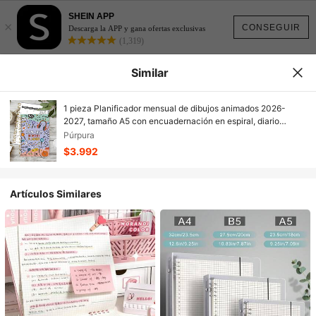
SHEIN APP
×
CONSEGUIR
Descarga la APP y gana ofertas exclusivas
(1,319)
Similar
1 pieza Planificador mensual de dibujos animados 2026-
2027, tamaño A5 con encuadernación en espiral, diario
planificador semanal, para gestión del tiempo y seguimiento
Púrpura
de metas, papelería estudiantil y suministros de oficina
$3.992
Artículos Similares