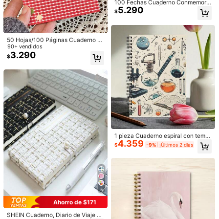
100 Fechas Cuaderno Conmemora
Color
5.290
tivo Madre-Hija | Registra Moment
$
os Madre-Hija Diario | Diseño de P
Multicolor
Multicolor + 3 pegatinas
ortada Minimalista en Negro y Blan
co | Encuadernación Espiral Durad
era | Tamaño Portátil A5 | 100 Pági
50 Hojas/100 Páginas Cuaderno e
nas con Temática de Fechas, Pega
Cantidad:
n Blanco con Diseño de Tomate Lin
90+ vendidos
tinas de Fotos y Secciones de Calif
do, Bloc de Notas Mini Portátil, Cua
3.290
$
icación Divertidas | Registra Mome
derno de Dibujo, Diario, Útiles Escol
ntos Preciados Juntas | Regalo Ro
ares, Regreso a la Escuela
mántico para el Día de la Madre, C
Envío a
Chile
umpleaños | Preserva Recuerdos E
xclusivos
Envío gratis(Pedidos ≥ $24.990)
Entrega estimada:
5-10 Días laborables
Devoluciones gratuitas
Pagos seguros · Protección de privacidad
1 pieza Cuaderno espiral con temát
4.359
ica de ciencia, diario de viaje, plani
$
-9%
¡Últimos 2 días
ficador de trabajo para maestros, s
uministros de laboratorio, escuela y
5,00
(1)
Ver más
oficina, regalo de vuelta a la escuel
a, cuaderno de estudiante de biolo
y***6
Tipo de Estilo: Púrpura / Color: Multicolor
gía, cuaderno de estudio, organiza
dor personal
2
年分のスケジュール書けます。
5
Útil
(0)
Ahorro de $171
SHEIN Cuaderno, Diario de Viaje co
5K Seguidores
4,93