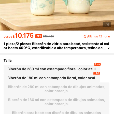
1/15
10.175
-3%
¡Últimas 12 horas
$
$10.490
Desde
1 pieza/2 piezas Biberón de vidrio para bebé, resistente al cal
or hasta 400°C, esterilizable a alta temperatura, tetina de
silicona, anticólicos, pajita con bola de gravedad, 180ml/
280ml, adecuado para bebés de 6 meses y mayores
Talla
2 left
Biberón de 280 ml con estampado floral, color azul.
1 left
Biberón de 180 ml con estampado floral, color azul.
Biberón de 280 ml con estampado de dibujos animados,
color naranja.
Biberón de 180 ml con estampado de dibujos animados,
color naranja.
Biberón para bebé con diseño de dibujos animados