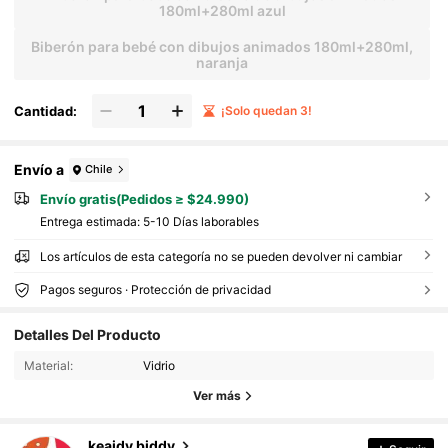
180ml+280ml azul
Biberón para bebé con dibujos animados 180ml+280ml,
naranja
Cantidad:
¡Solo quedan 3!
Envío a
Chile
Envío gratis(Pedidos ≥ $24.990)
Entrega estimada:
5-10 Días laborables
Los artículos de esta categoría no se pueden devolver ni cambiar
Pagos seguros · Protección de privacidad
463 Seguidores
Detalles Del Producto
4,81
463 Seguidores
4,81
Material:
Vidrio
463 Seguidores
4,81
Ver más
463 Seguidores
4,81
keaidy biddy