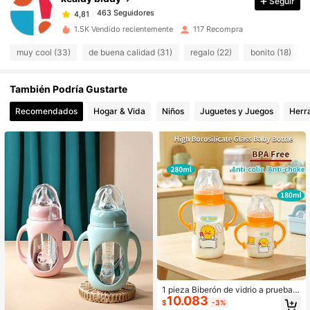
Seguir
463 Seguidores
4,81
s***0
seguido
Hace 1 día
463 Seguidores
4,81
1.5K Vendido recientemente
117 Recompra
463 Seguidores
4,81
muy cool (33)
de buena calidad (31)
regalo (22)
bonito (18)
463 Seguidores
4,81
También Podría Gustarte
463 Seguidores
4,81
Recomendados
Hogar & Vida
Niños
Juguetes y Juegos
Herr
463 Seguidores
4,81
463 Seguidores
4,81
1 pieza Biberón de vidrio a prueba d
10.083
e explosiones, resistente al calor ha
$
-3%
sta 400°C, tetina de silicona suave