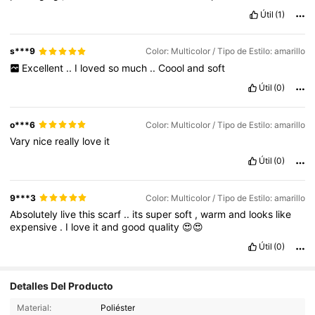
worth
every
penny
.
I
’
m
completely
satisfied
with
my
purchase
Útil
(1)
and
couldn
’
t
be
happier
.
I
highly
recommend
this
product
to
anyone
looking
for
great
quality
and
excellent
value
.
s***9
Color: Multicolor / Tipo de Estilo: amarillo
Excellent
..
I
loved
so
much
..
Coool
and
soft
Útil
(0)
o***6
Color: Multicolor / Tipo de Estilo: amarillo
Vary
nice
really
love
it
Útil
(0)
9***3
Color: Multicolor / Tipo de Estilo: amarillo
Absolutely
live
this
scarf
..
its
super
soft
,
warm
and
looks
like
expensive
.
I
love
it
and
good
quality
😍😍
Útil
(0)
Detalles Del Producto
4K Seguidores
4,94
Material:
Poliéster