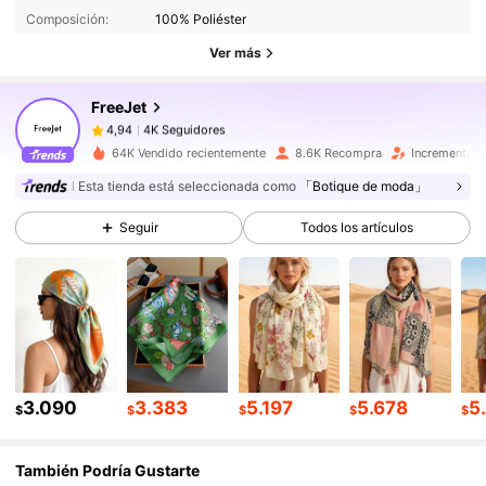
Composición:
100% Poliéster
4K Seguidores
4,94
Ver más
FreeJet
4K Seguidores
4,94
g***8
pagó
Hace 1 día
64K Vendido recientemente
8.6K Recompra
Incremento d
Esta tienda está seleccionada como
「Botique de moda」
4K Seguidores
4,94
Seguir
Todos los artículos
4K Seguidores
4,94
4K Seguidores
4,94
3.090
3.383
5.197
5.678
5
4K Seguidores
4,94
$
$
$
$
$
También Podría Gustarte
4K Seguidores
4,94