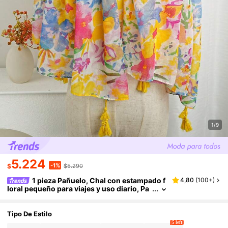
1/9
5.224
-1%
$
$5.290
1 pieza Pañuelo, Chal con estampado f
4,80
(
100+
)
loral pequeño para viajes y uso diario, Pa
ñuelo para la cabeza, Chal para aire acon
dicionado, Pañuelo casual de fibra de poliéste
r para mujeres
Tipo De Estilo
5 left