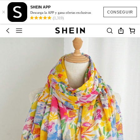
SHEIN APP
×
CONSEGUIR
Descarga la APP y gana ofertas exclusivas
(1,319)