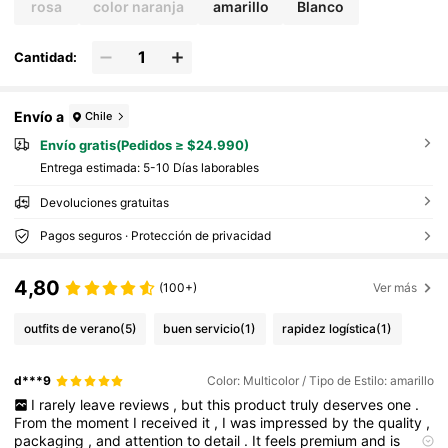
rosa
color naranja
amarillo
Blanco
Cantidad:
Envío a
Chile
Envío gratis(Pedidos ≥ $24.990)
Entrega estimada:
5-10 Días laborables
Devoluciones gratuitas
Pagos seguros · Protección de privacidad
4,80
(100+)
Ver más
outfits de verano
(5)
buen servicio
(1)
rapidez logística
(1)
d***9
Color: Multicolor / Tipo de Estilo: amarillo
I
rarely
leave
reviews
,
but
this
product
truly
deserves
one
.
From
the
moment
I
received
it
,
I
was
impressed
by
the
quality
,
packaging
,
and
attention
to
detail
.
It
feels
premium
and
is