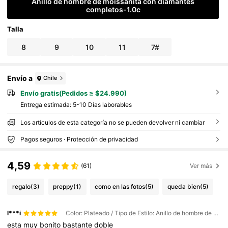
Anillo de hombre de moissanita con diamantes
completos-1.0c
Talla
8
9
10
11
7#
Envío a
Chile
Envío gratis(Pedidos ≥ $24.990)
Entrega estimada:
5-10 Días laborables
Los artículos de esta categoría no se pueden devolver ni cambiar
Pagos seguros · Protección de privacidad
4,59
(61)
Ver más
regalo
(3)
preppy
(1)
como en las fotos
(5)
queda bien
(5)
l***i
Color: Plateado / Tipo de Estilo: Anillo de hombre de moissanita con diamantes completos-1.0c / Talla: 12
esta
muy
bonito
bastante
doble