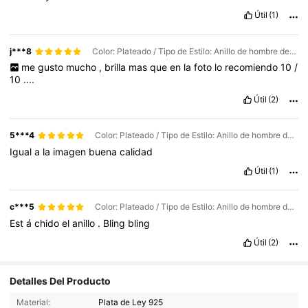
Útil
(1)
j***8
Color: Plateado / Tipo de Estilo: Anillo de hombre de moissanita con diamantes completos-1.0c / Talla: 9
me
gusto
mucho
,
brilla
mas
que
en
la
foto
lo
recomiendo
10
/
10
....
Útil
(2)
5***4
Color: Plateado / Tipo de Estilo: Anillo de hombre de moissanita con diamantes completos-1.0c / Talla: 8
Igual
a
la
imagen
buena
calidad
Útil
(1)
c***5
Color: Plateado / Tipo de Estilo: Anillo de hombre de moissanita con diamantes completos-1.0c / Talla: 8
Est
á
chido
el
anillo
.
Bling
bling
Útil
(2)
Detalles Del Producto
28K Seguidores
4,85
Material:
Plata de Ley 925