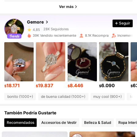
Ver más
28K Seguidores
4,85
Gemore
Seguir
28K Seguidores
4,85
39K Vendido recientemente
8.1K Recompra
Incremento 
28K Seguidores
4,85
28K Seguidores
4,85
18.171
19.837
8.446
6.090
6
28K Seguidores
4,85
$
$
$
$
$
bonito (1000+)
de buena calidad (1000+)
muy cool (900+)
lo a
28K Seguidores
4,85
También Podría Gustarte
Recomendados
Accesorios de Vestir
Belleza & Salud
Ropa Inter
28K Seguidores
4,85