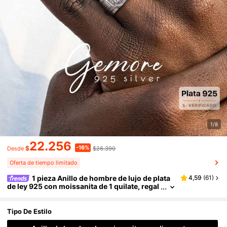
1/8
22.256
-16%
$
$26.390
Desde
Oferta de tiempo limitado
1 pieza Anillo de hombre de lujo de plata
4,59
(
61
)
de ley 925 con moissanita de 1 quilate, regal
o de aniversario, joyería de hombre, anillo d
e compromiso y boda, promesa eterna, joyería e
xquisita
Tipo De Estilo