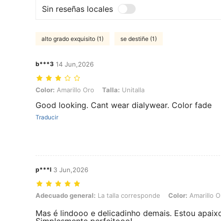
Sin reseñas locales
alto grado exquisito (1)
se destiñe (1)
b***3
14 Jun,2026
Color: Amarillo Oro, Talla: Unitalla
Color:
Amarillo Oro
Talla:
Unitalla
Good looking. Cant wear dialywear. Color fade
Traducir
p***l
3 Jun,2026
Adecuado general: La talla corresponde, Color: Amarillo Oro, Talla: U
Adecuado general:
La talla corresponde
Color:
Amarillo O
Mas é lindooo e delicadinho demais. Estou apaix