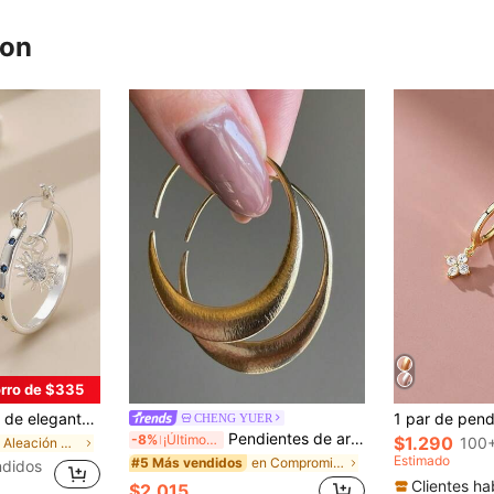
ron
rro de $335
l, pendientes de mujer, adecuados para uso diario casual, Día de San Valentín, vacaciones, fiestas, un regalo ideal para mujeres, amantes de la joyería, mejores amigas, estilo occidental para el verano
CHENG YUER
Pendientes de aro redondo simples de cobre vintage, adecuados para pendientes de moda de mujer, pendientes de estilo bohemio
-8%
¡Últimos 3 días
$1.290
100+
en Aleación De Zinc Pendientes colgantes de mujer
Estimado
en Compromiso Pendientes De Mujer
#5 Más vendidos
ndidos
Clientes ha
$2.015