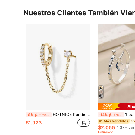
Nuestros Clientes También Vie
Aho
HOTNICE Pendientes de cadena de un solo aro para mujer | Pendientes de cadena de doble agujero | Pendientes de circonita cúbica para mujer
1 par de elegantes y lujosos pendientes de cobre con media luna asimétrica y sol de crista
-8%
¡Últimos 3 días
-14%
¡Últimos 3 días
#1 Más vendidos
$1.923
$2.055
1.3k+ ve
Estimado