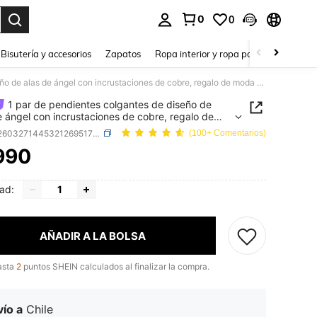
0
0
a. Press Enter to select.
Bisutería y accesorios
Zapatos
Ropa interior y ropa para dormir
Ho
1 par de pendientes colgantes de diseño de alas de ángel con incrustaciones de cobre, regalo de moda para damas
1 par de pendientes colgantes de diseño de
e ángel con incrustaciones de cobre, regalo de
para damas
SKU: sj260327144532126951733
(100+ Comentarios)
990
ICE AND AVAILABILITY
ad:
AÑADIR A LA BOLSA
asta
2
puntos SHEIN calculados al finalizar la compra.
ío a
Chile