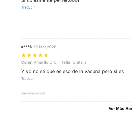
Simplesmente perfeitooo!
Traducir
a***6
29 Mar,2026
Color: Amarillo Oro, Talla: Unitalla
Color:
Amarillo Oro
Talla:
Unitalla
Y yo no sé qué es eso de la vacuna pero si es
Traducir
del mismo artículo
Ver Más Re