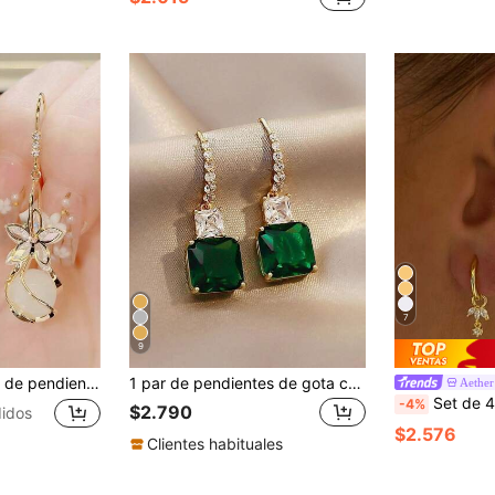
7
9
de ojo de gato, chapados en oro, nuevos pendientes elegantes y versátiles de alta gama, pendientes colgantes con flor y piedra de ojo de gato
1 par de pendientes de gota con circonita cúbica verde de moda, joyería para bodas, compromisos, aniversarios, fiestas y regalos del Día de San Valentín para mujeres
Aether
Set de 4 piezas de pendientes de clip con cadena y ci
-4%
$2.790
idos
$2.576
Clientes habituales