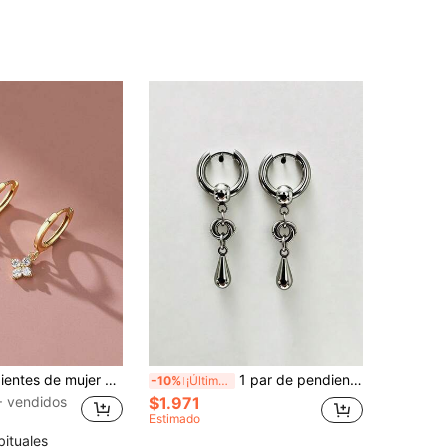
1 par de pendientes de mujer de lujo, elegantes y con trébol de cuatro hojas, con delicadas gotas adecuadas para uso diario
1 par de pendientes de acero inoxidable con colgante en forma de lágrima, estilo minimalista y de moda, joyería versátil adecuada para que las mujeres los usen en todas las estaciones, opción ideal para uso diario, fiestas y atuendos casuales
-10%
¡Últimos 3 días
 vendidos
$1.971
Estimado
bituales