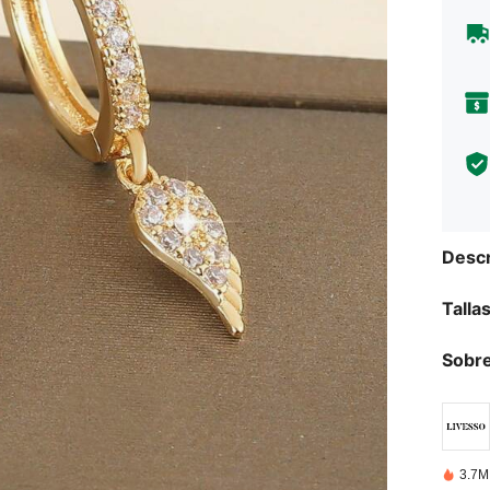
Descr
Talla
Sobre
3.7M