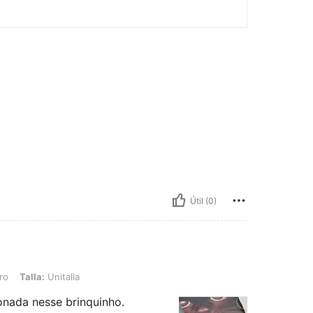
Útil (0)
nitalla
ro
Talla:
Unitalla
onada nesse brinquinho.