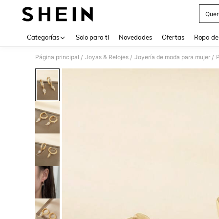
Quer
Use up 
Categorías
Solo para ti
Novedades
Ofertas
Ropa de
Página principal
Joyas & Relojes
Joyería de moda para mujer
/
/
/