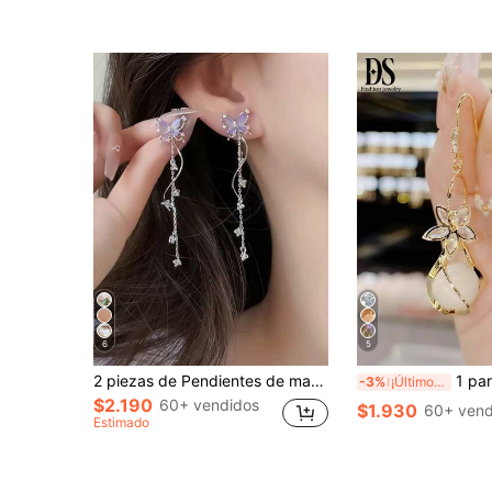
6
5
2 piezas de Pendientes de mariposa con mariposa morada y colgante con borla, dulce y de moda para mujer, adecuado para uso diario, vacaciones, fiestas y reuniones
1 par de pendientes de mujer con flor de circonita y piedra 
-3%
¡Últimos 3 días
$2.190
60+ vendidos
$1.930
60+ vend
Estimado