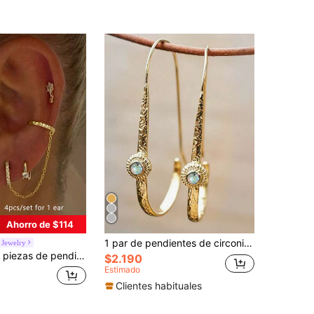
Ahorro de $114
1 par de pendientes de circonita cúbica para mujeres, joyas para novia, boda, compromiso, aniversario, regalos
 Jewelry
rconita cúbica delicada para mujer, para uso diario y joyería de fiesta (cantidad adecuada para una oreja)
$2.190
Estimado
Clientes habituales