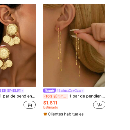
I ER JEWELRY
#EstéticaConClase
 par de pendientes con monedas vintage elegantes doradas, accesorios para mujer para uso diario, fiestas y regalos de boda
1 par de pendientes de mujer de acero inoxidable, con borlas largas, cadena y elementos rectangulares, de estilo minimalista y lujoso, en color dorado, adecuados para el uso diario y atuendos de citas
-10%
¡Últimos 3 días
$1.611
Estimado
Clientes habituales