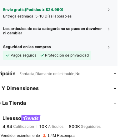
Envío gratis(Pedidos ≥ $24.990)
Entrega estimada:
5-10 Días laborables
Los artículos de esta categoría no se pueden devolver
ni cambiar
Seguridad en las compras
Pagos seguros
Protección de privacidad
ipción
Fantasía,Diamante de imitación,No
4,84
10K
800K
s Y Dimensiones
 La Tienda
4,84
10K
800K
Livesso
4,84
10K
800K
Calificación
Artículos
Seguidores
p***a
pagó
Hace 1 día
 Vendido recientemente
1.4M Recompra