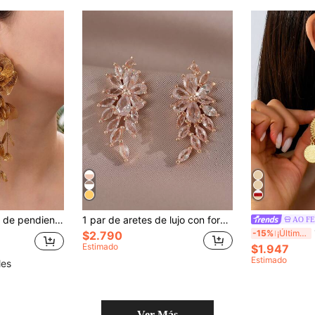
o de diseño único y exagerado, joyería elegante de estilo europeo de alta gama para mujeres (enviado con tarjeta)
1 par de aretes de lujo con forma de pluma y circonita cúbica para mujeres y niñas, regalo de joyería para vuelta al colegio, fiesta, cumpleaños, amistad y uso diario
AO FE
1
-15%
¡Últimos 3 días
$2.790
Estimado
$1.947
Estimado
les
Ver Más