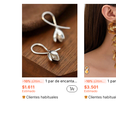
1 par de encantadores aretes colgantes florales, diseñados para mujeres, adecuados para boda, compromiso, fiesta de aniversario, regalo del Día de San Valentín
1 par de pendientes colgantes con forma de pétal
-10%
¡Últimos 3 días
-10%
¡Últimos 3 días
$1.611
$3.501
Estimado
Estimado
Clientes habituales
Clientes habitua