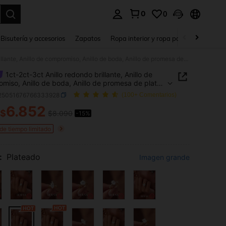
0
0
a. Press Enter to select.
Bisutería y accesorios
Zapatos
Ropa interior y ropa para dormir
Ho
1ct-2ct-3ct Anillo redondo brillante, Anillo de compromiso, Anillo de boda, Anillo de promesa de plata de ley 925 para mujer, Anillo de eternidad, Regalo de joyería exquisita
1ct-2ct-3ct Anillo redondo brillante, Anillo de
miso, Anillo de boda, Anillo de promesa de plata
 925 para mujer, Anillo de eternidad, Regalo de
j25051676766333928
(100+ Comentarios)
 exquisita
6.852
$
$8.090
-15%
ICE AND AVAILABILITY
 de tiempo limitado
:
Plateado
Imagen grande