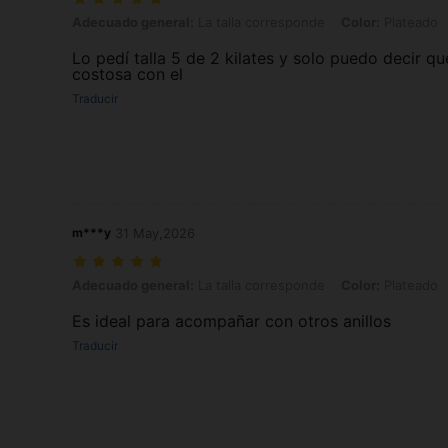
Adecuado general: La talla corresponde, Color: Plateado, Tipo de Est
Adecuado general:
La talla corresponde
Color:
Plateado
Lo pedí talla 5 de 2 kilates y solo puedo decir q
costosa con el
Traducir
m***y
31 May,2026
Adecuado general: La talla corresponde, Color: Plateado, Tipo de Est
Adecuado general:
La talla corresponde
Color:
Plateado
Es ideal para acompañar con otros anillos
Traducir