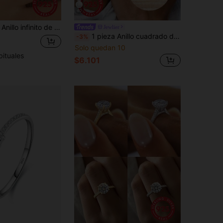
40
n lazo y corbata de circonita, clásico y elegante, regalo de aniversario para mujer, versátil para uso diario
Jewlier
1 pieza Anillo cuadrado de diamante brillante, anillo de banda delgada de plata de ley 925 para mujer, anillo para el pulgar, regalo de joyería exquisita
-3%
Solo quedan 10
bituales
$6.101