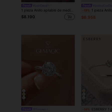
#LujoCasual
#EstéticaConCla
1 pieza Anillo apilable de media circunferencia con diamante redondo de plata esterlina 925, adecuado para uso diario de mujeres, versátil, también se puede usar como accesorio de fiesta, regalo de joyería de alta calidad
1 pieza Anillo de plata de ley S925 con forma de V y circonita cúbica, regalo de
-19%
$8.190
$6.958
10
9
ESBERRY 1 pieza Anillo eterno de plata de ley 925, j
Gemagic
-19%