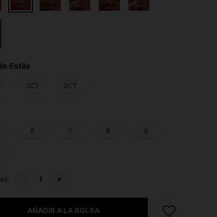
de Estilo
T
2CT
3CT
6
7
8
9
ad:
AÑADIR A LA BOLSA