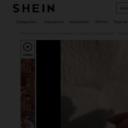
Anill
Use up 
Categorías
Solo para ti
Novedades
Ofertas
Ropa de
Página principal
Joyas & Relojes
Joyería fina para mujer
Anillo
/
/
/
Video