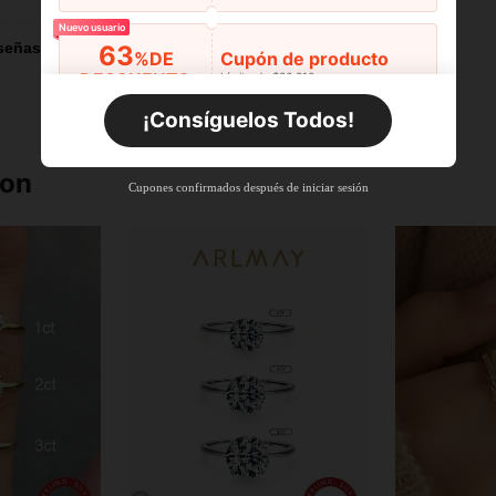
Nuevo usuario
señas
63
%DE
Cupón de producto
DESCUENTO
Límite de $36.316
Por tiempo limitado
Pedidos de +$27.936
¡Consíguelos Todos!
Nuevo usuario
63
%DE
Cupón de producto
ron
Cupones confirmados después de iniciar sesión
DESCUENTO
Límite de $36.316
Por tiempo limitado
Pedidos de +$37.248
Nuevo usuario
50
%DE
Cupón de producto
DESCUENTO
Límite de $49.353
Por tiempo limitado
Pedidos de +$55.871