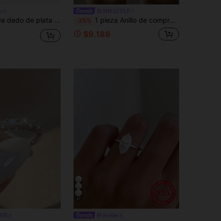
n
SHESTYLE
encanto cuadrado simple de CZ transparente de color dorado para mujeres, joyería de boda y compromiso
1 pieza Anillo de compromiso de plata de ley 925 con diseño redondo, joyería de boda exquisita para mujer, anillo clásico de circonita cúbica
-25%
$9.189
37
AM
Jewlier