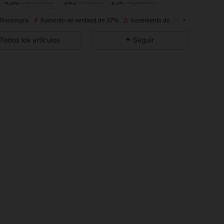
m***a
pagó
Hace 1 día
 Recompra
Aumento de ventasd de 37%
Incremento de seguidores de 54
4,80
345
21K
Todos los artículos
Seguir
4,80
345
21K
4,80
345
21K
4,80
345
21K
4,80
345
21K
4,80
345
21K
4,80
345
21K