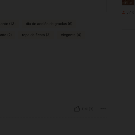
3.4K
ante (13)
día de acción de gracias (6)
ante (2)
ropa de fiesta (3)
elegante (4)
Útil (3)