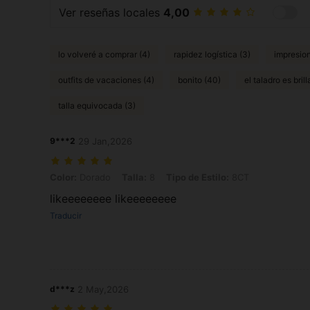
Ver reseñas locales
4,00
lo volveré a comprar (4)
rapidez logística (3)
impresion
outfits de vacaciones (4)
bonito (40)
el taladro es brill
talla equivocada (3)
9***2
29 Jan,2026
Color: Dorado, Talla: 8, Tipo de Estilo: 8CT
Color:
Dorado
Talla:
8
Tipo de Estilo:
8CT
likeeeeeeee likeeeeeeee
Traducir
d***z
2 May,2026