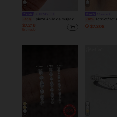
25
37
SHESTYLE
Jewlier
1 pieza Anillo de mujer de plata de ley S925 exquisito y elegante con engaste de 4 puntas y diamante solitario redondo, regalo de joyería para mujer, regalo de compromiso, regalo para fiesta
1ct/2ct/3ct Anillo redondo brillante, Anillo de compromiso/Anillo de boda, Plata de ley 925
-16%
-10%
$7.216
$7.308
Estimado
4
29