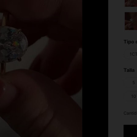
Tipo 
1C
Talla
5
10
Cantid