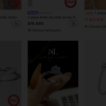
1 pieza Anillo infinito de plata de ley S925 co
Arlmay
-26%
, Anillo de promesa/Anillo de eternidad para mujer, Regalo de joyería exquisita
1 pieza Anillo de plata de ley 925 con circonita cúbica redonda brillante, disponible en 1 quilate, 2 quilates o 3 quilates, joya de compromiso y boda para mujer, regalo de joyería nupcial
$11.574
$16.690
Clientes ha
Clientes habituales