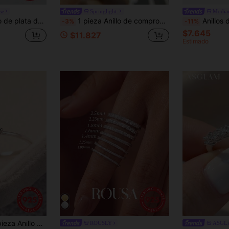
se
Springlight.
Modia
 joyería brillante para mujeres, regalo ideal para el Día de San Valentín
1 pieza Anillo de compromiso con moissanita redonda de 0.5ct-2ct, 6 garras, color D, adecuado para mujeres, plata de ley 925, anillo romántico, anillo de promesa, anillo de aniversario, regalo de joyería de lujo, joyería nupcial
Anillos de dedo de plata de ley 925 Modian con 
-3%
-11%
$7.645
$11.827
Estimado
oya lujosa y exquisita como regalo para mujeres
ROUSLY
ASGL