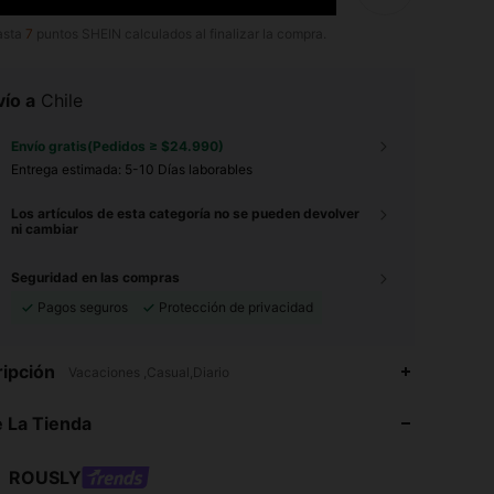
asta
7
puntos SHEIN calculados al finalizar la compra.
ío a
Chile
Envío gratis(Pedidos ≥ $24.990)
Entrega estimada:
5-10 Días laborables
Los artículos de esta categoría no se pueden devolver
ni cambiar
Seguridad en las compras
Pagos seguros
Protección de privacidad
4,80
345
21K
ipción
Vacaciones ,Casual,Diario
 La Tienda
4,80
345
21K
ROUSLY
4,80
345
21K
Calificación
Artículos
Seguidores