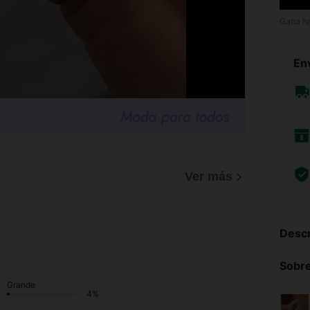
Gana h
Env
Ver más
Descr
Sobre
Grande
4%