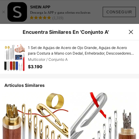
SHEIN APP
×
CONSEGUIR
Descarga la APP y gana ofertas exclusivas
(1,319)
Encuentra Similares En 'Conjunto A'
1 Set de Agujas de Acero de Ojo Grande, Agujas de Acero
para Costura a Mano con Dedal, Enhebrador, Descosedores
para Principiantes, Viajeros y Reparación de Ropa
Multicolor / Conjunto A
$3.190
Artículos Similares