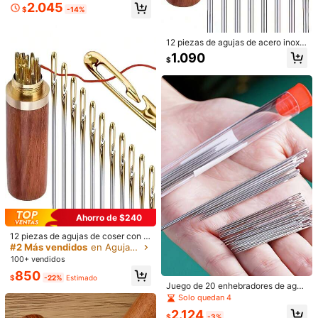
Pagos seguros · Protección de privacidad
2.045
jas de coser de cuero con ojo grand
$
-14%
e, Agujas de acero con agujeros gr
andes, Herramientas de artesanía
5,00
(3)
Ver más
12 piezas de agujas de acero inoxid
able fáciles de enhebrar con agujer
1.090
$
os, adecuadas para manualidades
Asequible
(1)
lo adoro
(1)
DIY para personas mayores, agujas
de coser blancas
d***a
Color: Multicolor / Talla: Conjunto A
Excelente
calidad
me
encant
ó
mucho
y
Útil
(0)
r***g
Color: Multicolor / Talla: Conjunto A
Mama
bought
two
so
my
sibling
could
have
one
as
well
.
The
plastic
containers
are
sturdy
.
There
is
no
rust
on
the
needles
,
Ahorro de $240
and
the
threads
are
of
good
quality
.
What
Mama
likes
most
is
the
needle
threader
because
it
isn
'
t
flimsy
compared
to
others
12 piezas de agujas de coser con o
Útil
(0)
rificio lateral de acero inoxidable de
#2 Más vendidos
en Agujas de coser
she
has
bought
before
.
It
makes
a
great
gift
and
is
very
fácil enhebrado, adecuadas para m
100+ vendidos
convenient
for
travel
in
case
your
clothes
get
a
hole
.
anualidades y costura para person
850
as mayores, manualidades domésti
$
-22%
Estimado
s***6
Color: Multicolor / Talla: Conjunto A
cas - Blanco, Agujas de coser, Cost
Juego de 20 enhebradores de aguj
ura, Bordado, Suministros de manu
組合完美、價格便宜、縫針的尺寸完美
as de ojo grande, agujas de acero tr
Solo quedan 4
alidades
adicionales, adecuadas para perso
2.124
nas mayores, costura a mano de ro
Útil
(0)
$
-3%