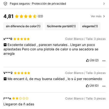
Pagos seguros · Protección de privacidad
4,81
(22)
Ver más
sin diferencia de color
(1)
fácilmente portátil
(1)
elegante
(1)
s***0
Color: Blanco / Talla: 3 piezas
Excelente
calidad
,
parecen
naturales
.
Llegan
un
poco
aplastadas
Pero
con
una
pistola
de
calor
o
una
secadora
se
arregla
Útil
(2)
V***2
Color: Blanco / Talla: 3 piezas
Me
encant
ó,
de
muy
buena
calidad
,
lo
s
ú
per
recomiendo
Útil
(0)
i***n
Color: Blanco / Talla: 3 piezas
Llegaron
da
ñ
adas