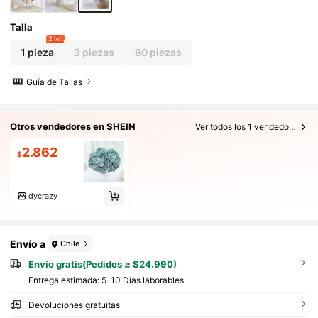
jardín al aire libre, temporada de regreso a la esc
uela, Día de San Valentín, regalo de temporada d
e graduación, suministros de regreso a la escuel
Talla
a
2 left
1 pieza
3 piezas
60 piezas
Guía de Tallas
Otros vendedores en SHEIN
Ver todos los 1 vendedores
2.862
$
dycrazy
Envío a
Chile
Envío gratis(Pedidos ≥ $24.990)
Entrega estimada:
5-10 Días laborables
Devoluciones gratuitas