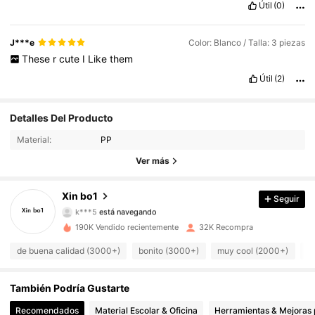
Útil
(0)
J***e
Color: Blanco / Talla: 3 piezas
These
r
cute
I
Like
them
Útil
(2)
Detalles Del Producto
2K Seguidores
4,88
Material:
PP
2K Seguidores
4,88
Ver más
2K Seguidores
4,88
Xin bo1
Seguir
k***5
está navegando
2K Seguidores
4,88
190K Vendido recientemente
32K Recompra
2K Seguidores
de buena calidad (3000+)
bonito (3000+)
muy cool (2000+)
c
4,88
2K Seguidores
4,88
También Podría Gustarte
Recomendados
Material Escolar & Oficina
Herramientas & Mejoras 