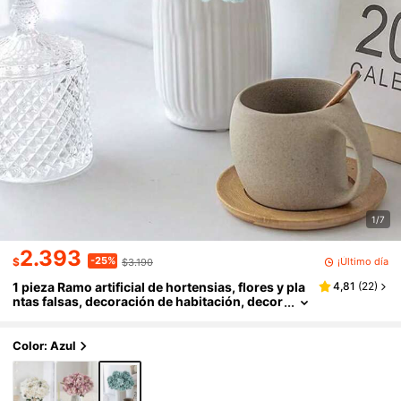
1/7
2.393
-25%
¡Último día
$
$3.190
1 pieza Ramo artificial de hortensias, flores y pla
4,81
(
22
)
ntas falsas, decoración de habitación, decor
ación de otoño, decoración de jardín, centro
s de mesa, decoración de fiesta de cumpleaños,
canasta de boda, ramo de novia, decoración del
Color: Azul
hogar, restaurante, dormitorio, decoración de al
féizar de ventana, decoración de jarrón, regalo d
el Día de San Valentín, decoración de Año Nuevo,