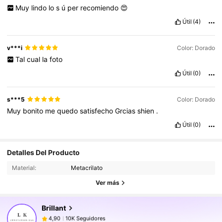
Muy
lindo
lo
s
ú
per
recomiendo
😍
Útil
(4)
v***i
Color: Dorado
Tal
cual
la
foto
Útil
(0)
s***5
Color: Dorado
Muy
bonito
me
quedo
satisfecho
Grcias
shien
.
Útil
(0)
10K Seguidores
4,90
Detalles Del Producto
Material:
Metacrilato
10K Seguidores
4,90
Ver más
Brillant
10K Seguidores
4,90
p***c
pagó
Hace 1 día