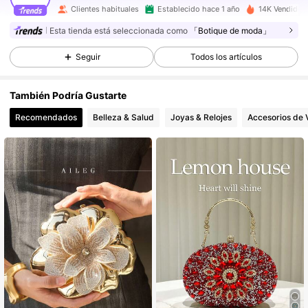
Clientes habituales
Establecido hace 1 año
14K Vendido 
10K Seguidores
4,90
Esta tienda está seleccionada como
「Botique de moda」
Seguir
Todos los artículos
10K Seguidores
4,90
También Podría Gustarte
Recomendados
Belleza & Salud
Joyas & Relojes
Accesorios de V
10K Seguidores
4,90
10K Seguidores
4,90
10K Seguidores
4,90
10K Seguidores
4,90
10K Seguidores
4,90