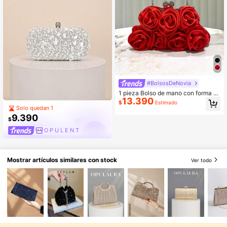
#BolsosDeNovia
1 pieza Bolso de mano con forma d
13.390
e rosa de tela retro, bolso de fiesta
$
Estimado
elegante, bolso de hombro, bolso tip
Solo quedan 1
o cheongsam adecuado para fiesta
9.390
$
s de noche, bodas, banquetes, reuni
ones
O P U L E N T
Mostrar artículos similares con stock
Ver todo