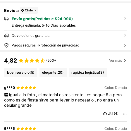
Envío a
Chile
Envío gratis(Pedidos ≥ $24.990)
Entrega estimada:
5-10 Días laborables
Devoluciones gratuitas
Pagos seguros · Protección de privacidad
4,82
(500+)
Ver más
buen servicio
(5)
elegante
(20)
rapidez logística
(3)
g***0
Color: Dorado
igual
a
la
foto
,
el
material
es
resistente
.
es
peque
ñ
a
pero
como
es
de
fiesta
sirve
para
llevar
lo
necesario
,
no
entra
un
celular
grande
Útil
(4)
5***5
Color: Dorado