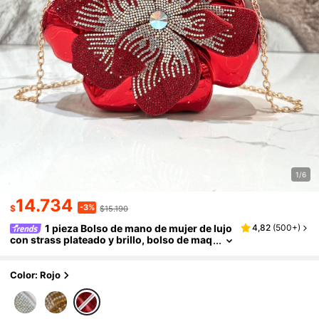
1/6
14.734
-3%
$
$15.190
1 pieza Bolso de mano de mujer de lujo
4,82
(
500+
)
con strass plateado y brillo, bolso de maq
uillaje acrílico exquisito, cartera de mujer
elegante con forma de flor para noche, perfec
to para fiestas, bodas, bailes, cenas/banquete
Color: Rojo
s