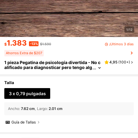
1/12
1.383
-13%
¡Últimos 3 días
$
$1.590
Ahorros Extra de $207
1 pieza Pegatina de psicología divertida - No c
4,95
(
100+
)
alificado para diagnosticar pero tengo alg
unas teorías, adhesivo de vinilo para tera
peutas, psicólogos y profesionales médicos |
Regalo de humor sobre salud mental para co
Talla
mputadora portátil, botella de agua, cuaderno
3 x 0,79 pulgadas
Ancho
:
7.62 cm
Largo
:
2.01 cm
Guía de Tallas