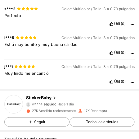
s***2
Color: Multicolor / Talla: 3 x 0,79 pulgadas
Perfecto
Útil
(0)
i***5
Color: Multicolor / Talla: 3 x 0,79 pulgadas
Est
á
muy
bonito
y
muy
buena
calidad
Útil
(0)
737 Seguidores
4,94
j***i
Color: Multicolor / Talla: 3 x 0,79 pulgadas
Muy
lindo
me
encant
ó
737 Seguidores
4,94
Útil
(0)
737 Seguidores
4,94
StickerBaby
w***4
seguido
Hace 1 día
737 Seguidores
4,94
27K Vendido recientemente
17K Recompra
737 Seguidores
4,94
Seguir
Todos los artículos
737 Seguidores
4,94