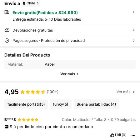
Envío a
Chile
Envío gratis(Pedidos ≥ $24.990)
Entrega estimada:
5-10 Días laborables
Devoluciones gratuitas
Pagos seguros · Protección de privacidad
Detalles Del Producto
Material:
Papel
Ver más
4,95
(100+)
Ver más
fácilmente portátil
(5)
funky
(5)
Buena portabilidad
(4)
B***S
Color: Multicolor / Talla: 3 x 0,79 pulgadas
S
ú
per
lindo
cien
por
ciento
recomendado
Útil
(0)