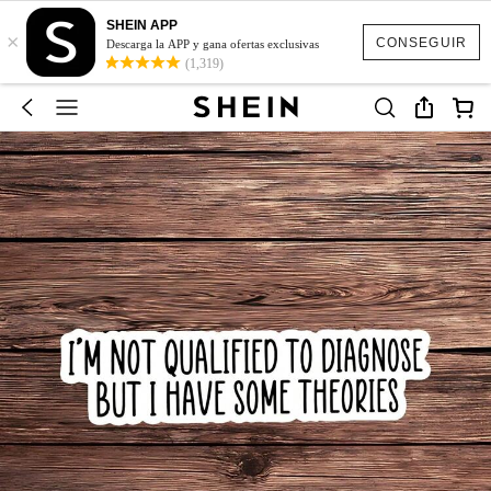
SHEIN APP
×
CONSEGUIR
Descarga la APP y gana ofertas exclusivas
(1,319)