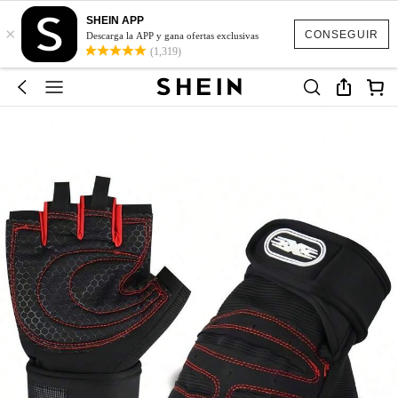
SHEIN APP
×
CONSEGUIR
Descarga la APP y gana ofertas exclusivas
(1,319)