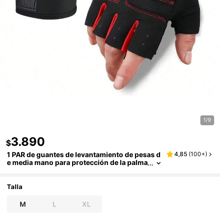
1/9
3.890
$
1 PAR de guantes de levantamiento de pesas d
4,85
(
100+
)
e media mano para protección de la palma
para mujeres y hombres, para entrenamie
nto en el gimnasio, culturismo, entrenamiento
cruzado y deportes
Talla
M
L
XL