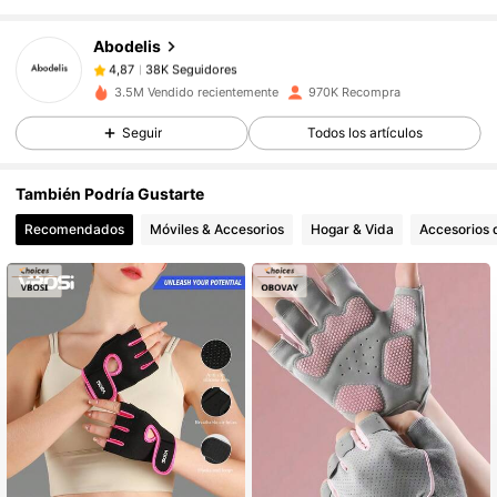
Abodelis
38K Seguidores
4,87
3.5M Vendido recientemente
970K Recompra
Seguir
Todos los artículos
38K Seguidores
4,87
También Podría Gustarte
38K Seguidores
4,87
Recomendados
Móviles & Accesorios
Hogar & Vida
Accesorios d
38K Seguidores
4,87
38K Seguidores
4,87
38K Seguidores
4,87