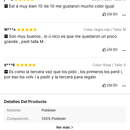
Est
á
muy
bien
10
de
10
me
gustaron
mucho
color
igual
Útil
(0)
W***x
Color: negro rojo / Talla: M
Son
muy
buenos
,
lo
ú
nico
es
que
me
quedaron
un
poco
grande
,
pedi
talla
M
.
Útil
(0)
d***6
Color: Rosa / Talla: S
Es
como
la
tercera
vez
que
los
pido
,
los
primeros
los
perd
í,
por
eso
los
volv
í
a
pedir
y
la
tercera
para
regalo
Útil
(0)
Detalles Del Producto
38K Seguidores
4,87
Material:
Poliéster
Composición:
100% Poliéster
Ver más
38K Seguidores
4,87