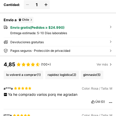
Cantidad:
Envío a
Chile
Envío gratis(Pedidos ≥ $24.990)
Entrega estimada:
5-10 Días laborables
Devoluciones gratuitas
Pagos seguros · Protección de privacidad
4,85
(100+)
Ver más
lo volveré a comprar
(1)
rapidez logística
(2)
gimnasio
(5)
a***o
Color: Rosa / Talla: M
Ya
he
comprado
varios
porq
me
agradan
Útil
(0)
j***a
Color: Rosa / Talla: M