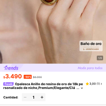
1/9
3.490
-50%
$
$6.990
Opalesca Anillo de resina de oro de 18k pe
3,00
(
1
)
rsonalizado de nicho,Premium/Elegante/Clá
sico/Uso diario/Minimalista,Perla/Cristal,Co
mpromiso/Boda/Promesa,Verano/Playa/Baile de
Cantidad:
graduación/Fiesta/Vacaciones/Viaje,Para mamá/
Mujeres/Niña/Madre,Novia,Fairycore/Mermaid C