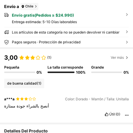
ore
Envío a
Chile
Envío gratis(Pedidos ≥ $24.990)
Entrega estimada:
5-10 Días laborables
Los artículos de esta categoría no se pueden devolver ni cambiar
Pagos seguros · Protección de privacidad
3,00
(1)
Ver más
Pequeña
La talla corresponde
Grande
0%
100%
0%
de buena calidad
(1)
a***a
Color: Dorado - Marrón / Talla: Unitalla
أنصح
بالشراء
جودة
ممتازة
Útil
(0)
107K Seguidores
Detalles Del Producto
4,79