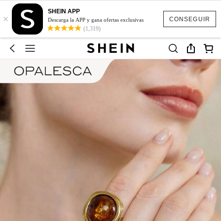
SHEIN APP
×
CONSEGUIR
Descarga la APP y gana ofertas exclusivas
(1,319)