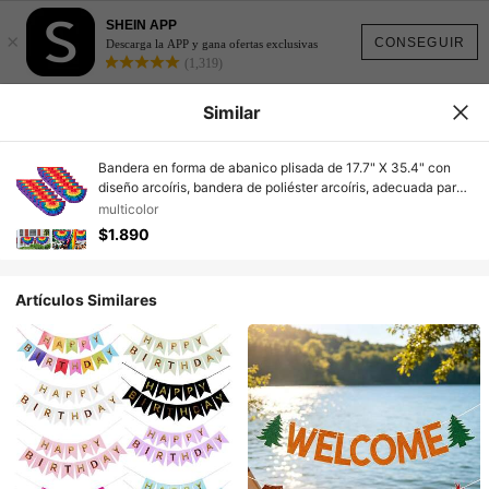
SHEIN APP
×
CONSEGUIR
Descarga la APP y gana ofertas exclusivas
(1,319)
Similar
Bandera en forma de abanico plisada de 17.7" X 35.4" con
diseño arcoíris, bandera de poliéster arcoíris, adecuada para
colgar en decoraciones al aire libre en días festivos, porche,
multicolor
chimenea, barandilla, cerca o entrada (Paquete de 4
$1.890
banderas arcoíris)
Artículos Similares