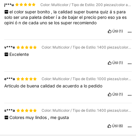
j***u
Color: Multicolor / Tipo de Estilo: 200 piezas/color aleatorio
el
color
super
bonito
,
la
calidad
super
buena
quiz
á
s
para
solo
ser
una
paleta
deber
í
a
de
bajar
el
precio
pero
eso
ya
es
opini
ó
n
de
cada
uno
se
los
super
recomiendo
Útil
(1)
v***e
Color: Multicolor / Tipo de Estilo: 1400 piezas/color aleatorio
Excelente
Útil
(1)
e***a
Color: Multicolor / Tipo de Estilo: 1000 piezas/color aleatorio
Articulo
de
buena
calidad
de
acuerdo
a
lo
pedido
Útil
(1)
s***a
Color: Multicolor / Tipo de Estilo: 1400 piezas/color aleatorio
Colores
muy
lindos
,
me
gusta
Útil
(6)