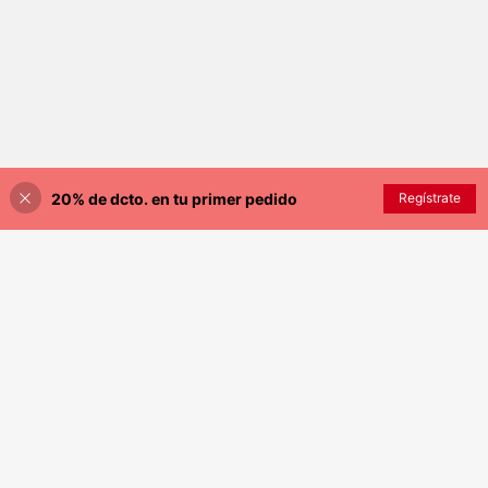
20% de dcto. en tu primer pedido
AÑADIR A LA BOLSA
Regístrate
¡7% DE DESCUENTO!