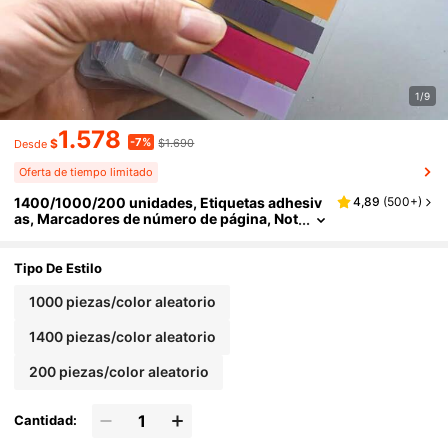
1/9
1.578
-7%
$
$1.690
Desde
Oferta de tiempo limitado
1400/1000/200 unidades, Etiquetas adhesiv
4,89
(
500+
)
as, Marcadores de número de página, Not
as adhesivas, Coloridos marcadores de li
bros transparentes y reutilizables, Hermosas
etiquetas de índice con cinta, Notas adhesiva
Tipo De Estilo
s índice de colores retro europeos y american
os de PET transparente, Útiles escolares, Vuel
1000 piezas/color aleatorio
ta al cole
1400 piezas/color aleatorio
200 piezas/color aleatorio
Cantidad: