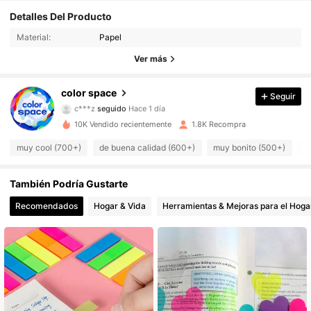
306 Seguidores
4,90
Detalles Del Producto
Material:
Papel
306 Seguidores
4,90
Ver más
306 Seguidores
4,90
color space
Seguir
c***z
seguido
Hace 1 día
306 Seguidores
4,90
10K Vendido recientemente
1.8K Recompra
306 Seguidores
4,90
muy cool (700+)
de buena calidad (600+)
muy bonito (500+)
b
306 Seguidores
4,90
También Podría Gustarte
306 Seguidores
Recomendados
Hogar & Vida
Herramientas & Mejoras para el Hoga
4,90
306 Seguidores
4,90
306 Seguidores
4,90
306 Seguidores
4,90