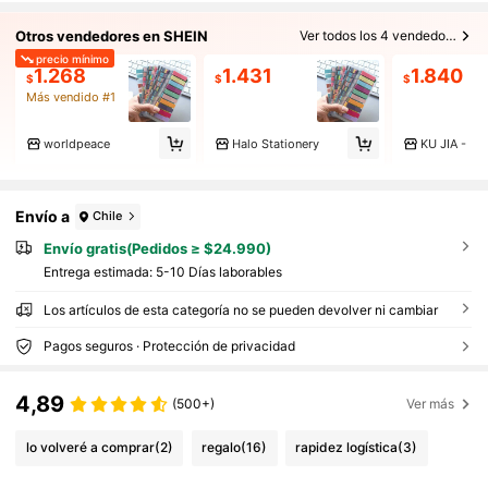
Otros vendedores en SHEIN
Ver todos los 4 vendedores
precio mínimo
1.268
1.431
1.840
$
$
$
Más vendido #1
worldpeace
Halo Stationery
KU JIA -
Envío a
Chile
Envío gratis(Pedidos ≥ $24.990)
Entrega estimada:
5-10 Días laborables
Los artículos de esta categoría no se pueden devolver ni cambiar
Pagos seguros · Protección de privacidad
4,89
(500+)
Ver más
lo volveré a comprar
(2)
regalo
(16)
rapidez logística
(3)