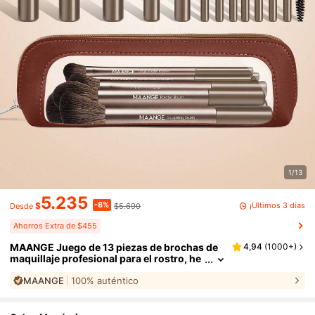
1/13
5.235
-8%
¡Últimos 3 días
$
$5.690
Desde
Ahorros Extra de $455
MAANGE Juego de 13 piezas de brochas de
4,94
(
1000+
)
maquillaje profesional para el rostro, he
cho de fibras suaves, se puede usar com
MAANGE
100% auténtico
o brocha para base, brocha para bronceado
r, brocha para polvo, brocha para contorno,
brocha para corrector, brocha para iluminad
or, brocha para contorno, brocha para somb