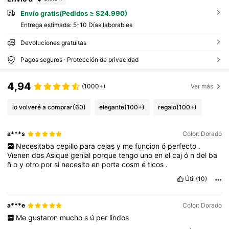
Envío gratis(Pedidos ≥ $24.990)
Entrega estimada:
5-10 Días laborables
Devoluciones gratuitas
Pagos seguros · Protección de privacidad
4,94
(1000+)
Ver más
lo volveré a comprar
(60)
elegante
(100+)
regalo
(100+)
a***s
Color: Dorado
Necesitaba
cepillo
para
cejas
y
me
funcion
ó
perfecto
.
Vienen
dos
Asique
genial
porque
tengo
uno
en
el
caj
ó
n
del
ba
ñ
o
y
otro
por
si
necesito
en
porta
cosm
é
ticos
.
Útil
(10)
a***e
Color: Dorado
Me
gustaron
mucho
s
ú
per
lindos