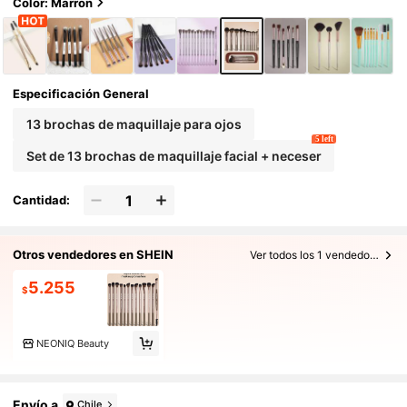
Color: Marrón
ra de ojos, brocha para cejas, brocha para de
lineador y otros usos diversos, viene con bol
sa de maquillaje, conveniente de transporta
r, adecuado como juego de brochas de maqu
illaje esencial para viajes, también es un gra
n regalo para mujeres y niñas
Especificación General
13 brochas de maquillaje para ojos
5 left
Set de 13 brochas de maquillaje facial + neceser
Cantidad:
Otros vendedores en SHEIN
Ver todos los 1 vendedores
5.255
$
NEONIQ Beauty
Envío a
Chile