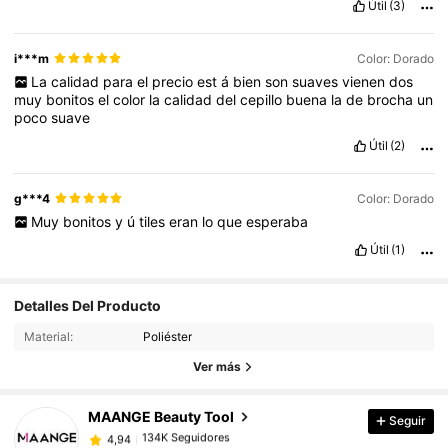
Útil
(3)
i***m
Color: Dorado
La
calidad
para
el
precio
est
á
bien
son
suaves
vienen
dos
muy
bonitos
el
color
la
calidad
del
cepillo
buena
la
de
brocha
un
poco
suave
Útil
(2)
g***4
Color: Dorado
Muy
bonitos
y
ú
tiles
eran
lo
que
esperaba
Útil
(1)
134K Seguidores
4,94
Detalles Del Producto
Material:
Poliéster
134K Seguidores
4,94
Ver más
MAANGE Beauty Tool
Seguir
134K Seguidores
4,94
l***o
pagó
Hace 1 día