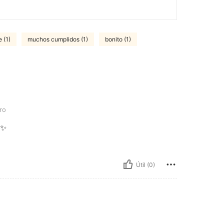
 (1)
muchos cumplidos (1)
bonito (1)
ro
✨✨
Útil (0)