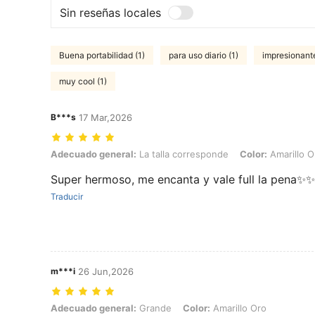
Sin reseñas locales
Buena portabilidad (1)
para uso diario (1)
impresionante
muy cool (1)
B***s
17 Mar,2026
Adecuado general: La talla corresponde, Color: Amarillo Oro
Adecuado general:
La talla corresponde
Color:
Amarillo O
Super hermoso, me encanta y vale full la pena✨
Traducir
m***i
26 Jun,2026
Adecuado general: Grande, Color: Amarillo Oro
Adecuado general:
Grande
Color:
Amarillo Oro