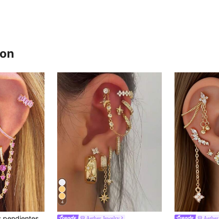
ron
4
6 piezas Hermosos pendientes colgantes con flores de circonita rosa chapados en oro para mujeres, conjunto de pendientes de aro de joyería de moda
Aether Jewelry
Aether