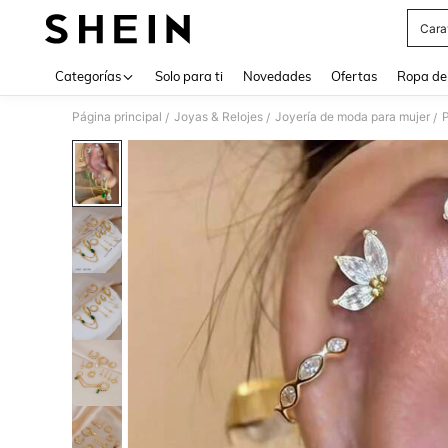
Cara
Use up 
Categorías
Solo para ti
Novedades
Ofertas
Ropa de
Página principal
Joyas & Relojes
Joyería de moda para mujer
/
/
/