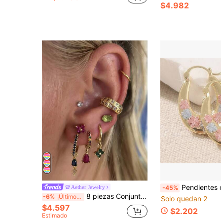
$4.982
Pendientes ovalados elegantes con diseñ
Aether Jewelry
-45%
8 piezas Conjunto de aretes con circonita cúbica colorida, decoración de trébol y lágrima, aretes de presión, colgantes, accesorios elegantes para mujeres, uso diario, fiesta, banquete, mejor regalo para fiestas
-6%
¡Últimos 2 días
Solo quedan 2
$4.597
$2.202
Estimado