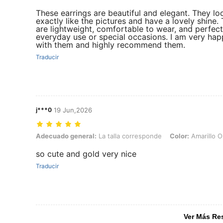
These earrings are beautiful and elegant. They lo
exactly like the pictures and have a lovely shine.
are lightweight, comfortable to wear, and perfect
everyday use or special occasions. I am very ha
with them and highly recommend them.
Traducir
j***0
19 Jun,2026
Adecuado general: La talla corresponde, Color: Amarillo Oro
Adecuado general:
La talla corresponde
Color:
Amarillo O
so cute and gold very nice
Traducir
Ver Más Re