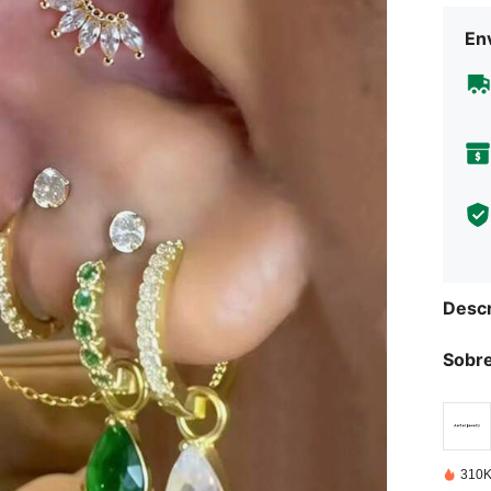
Env
Descr
Sobre
310K