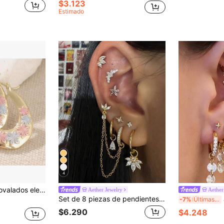
$3.123
Estimado
4
o floral tricolor en tono cobre vintage
Aether Jewelry
Aether
Set de 8 piezas de pendientes de cadena geométrica con circonita cúbica incrustada, exquisitos y brillantes, pendientes de múltiples perforaciones, adecuados para uso diario de mujeres, citas, festivales de música, fiestas, capas y combinaciones
Ju
-7%
Últimas 7 hrs
$6.290
$4.248