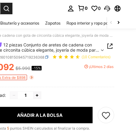
0
0
a. Press Enter to select.
Bisutería y accesorios
Zapatos
Ropa interior y ropa para dormir
Ho
12 piezas Conjunto de aretes de cadena con gota de circonita cúbica elegante, joyería de moda para mujeres, adecuada para uso diario, citas, fiestas, festivales de música, superposición
12 piezas Conjunto de aretes de cadena con
e circonita cúbica elegante, joyería de moda para
s, adecuada para uso diario, citas, fiestas,
j260108150945719236368
(10 Comentarios)
ales de música, superposición
092
¡Últimos 2 días
$5.990
-15%
ICE AND AVAILABILITY
s Extra de $898
ad:
AÑADIR A LA BOLSA
asta
5
puntos SHEIN calculados al finalizar la compra.