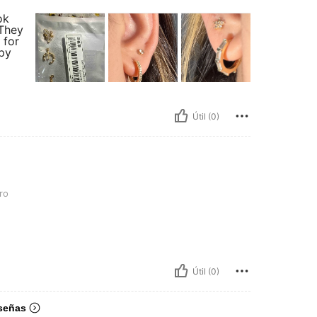
ok
 They
 for
ppy
Útil (0)
ro
Útil (0)
señas