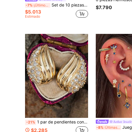
Set de 10 piezas de aretes con cadena decorados con circonita cúbica y perla falsa, diseño de estrella y sol, adecuado para uso diario, fiesta y múltiples perforaciones de mujeres
-7%
¡Últimos 2 días
$7.790
$5.013
Estimado
1 par de pendientes con forma de concha incrustados con circonita cúbica, diseño exquisito, para el temperamento de las mujeres, regalos de fiesta, joyería de moda para mujeres
Aether Jewel
-21%
Juego de 12 piezas de pendientes exquisitos de circonita cúbica azul, 
-8%
Últimas 7 hrs
$2.285