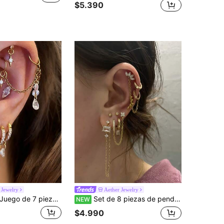
$5.390
 Jewelry
Aether Jewelry
ego de 7 piezas de pendientes con colgante de cadena de estrella de circonita cúbica, exquisito, adecuado para uso diario de mujeres, citas, fiestas, reuniones, capas y combinaciones
Set de 8 piezas de pendientes con cadena de decoración de flor y hoja exquisita con circonita cúbica incrustada, pendientes para múltiples perforaciones de oreja, adecuados para citas, trabajo y fiestas de mujeres
NEW
$4.990