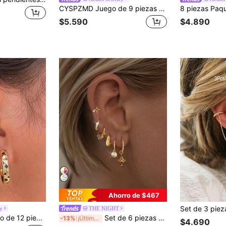
CYSPZMD Juego de 9 piezas de pendientes de cartílago con circonita cúbica multicapa, pendientes de botón con decoración de estrella y trébol de cuatro hojas, clips para orejas, pendientes con cadena, adecuados para uso diario, citas y fiestas de mujeres
$5.590
$4.890
Ahorro de $467
ry
THE NIGHT
pendientes de cartílago con decoración de estrella & luna para múltiples perforaciones, adecuados para uso diario, citas, fiestas y reuniones de mujeres
Set de 6 piezas de pendientes de botón con colgante de circonita cúbica elegante y colorida, estilo minimalista y elegante, adecuado para mujeres, citas, fiestas y uso diario
-13%
¡Últimos 2 días
$4.690