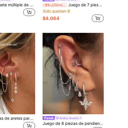
8 piezas Paquete múltiple de pequeños pendientes de cartílago dorados con CZ, pendientes colgantes con cadena de circonita cúbica para piercing de trago y hélix para mujeres y niñas con múltiples perforaciones en la oreja
Juego de 7 piezas de pendientes con colgante de estrella de circonita, adecuado para fiesta, vacaciones, cita o boda
-3%
¡Últimos 2 días
Solo quedan 8
$4.064
Set de 3 piezas de aretes para mujeres: Aretes de cadena con letras de circonita cúbica, aretes colgantes de moda, accesorios de joyería encantadores para damas
Aether Jewelry
Juego de 8 piezas de pendientes de piercing de plata con CZ, delicados pendientes de cadena y gota para el cartílago, para uso diario, fiestas, conciertos y festivales