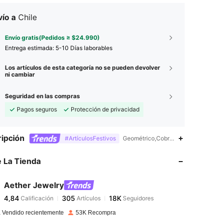
ío a
Chile
Envío gratis(Pedidos ≥ $24.990)
Entrega estimada:
5-10 Días laborables
Los artículos de esta categoría no se pueden devolver
ni cambiar
Seguridad en las compras
Pagos seguros
Protección de privacidad
4,84
305
18K
ipción
#ArtículosFestivos
Geométrico,Cobre,Diamante de imi
 La Tienda
4,84
305
18K
Aether Jewelry
4,84
305
18K
Calificación
Artículos
Seguidores
n***r
pagó
Hace 1 día
 Vendido recientemente
53K Recompra