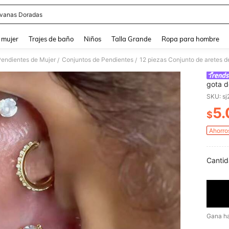
vanas Doradas
and down arrow keys to navigate search Búsqueda reciente and Busca y Encuentr
 mujer
Trajes de baño
Niños
Talla Grande
Ropa para hombre
Pendientes de Mujer
Conjuntos de Pendientes
/
/
gota d
mujere
SKU: s
festiv
5.
$
PR
Ahorro
Cantid
Gana h