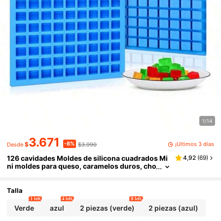
1/14
3.671
-8%
¡Últimos 3 días
$
$3.990
Desde
126 cavidades Moldes de silicona cuadrados Mi
4,92
(
69
)
ni moldes para queso, caramelos duros, cho
colate, goma de mascar, caramelo, cubitos d
e hielo, gelatina, bandejas de hornear, moldes p
ara cubitos de hielo, moldes de hielo, moldes bla
Talla
ndos para cubitos de hielo
1 left
4 left
8 left
Verde
azul
2 piezas (verde)
2 piezas (azul)