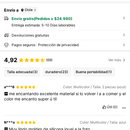
Envío a
Chile
Envío gratis(Pedidos ≥ $24.990)
Entrega estimada:
5-10 Días laborables
Devoluciones gratuitas
Pagos seguros · Protección de privacidad
4,92
(69)
Ver más
Talla adecuada
(3)
duradero
(23)
Buena portabilidad
(1)
a***6
Color: Multicolor / Talla: 2 piezas (azul)
me
encantando
excelente
material
si
lo
volver
í
a
a
comer
y
el
color
me
encanto
super
ú
til
Útil
(0)
N***o
Color: Multicolor / Talla: azul
Muy
lindo
moldes
de
silicona
igual
a
la
foto