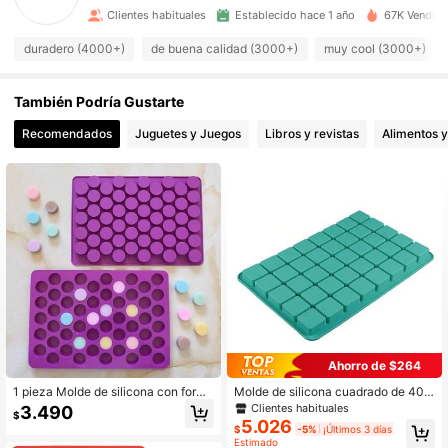
Clientes habituales
Establecido hace 1 año
67K Vendido
2.4K Seguidores
4,91
duradero (4000+)
de buena calidad (3000+)
muy cool (3000+)
También Podría Gustarte
2.4K Seguidores
4,91
Recomendados
Juguetes y Juegos
Libros y revistas
Alimentos 
2.4K Seguidores
4,91
2.4K Seguidores
4,91
2.4K Seguidores
4,91
2.4K Seguidores
4,91
Ahorro de $264
1 pieza Molde de silicona con forma
Molde de silicona cuadrado de 40 c
de cilindro mini para hacer chocolat
avidades, molde de silicona para mi
Clientes habituales
3.490
2.4K Seguidores
4,91
$
es, caramelos, galletas, cubitos de
nigubitos de chocolate, caramelos
5.026
$
-5%
¡Últimos 3 días
hielo, herramienta de hornear caser
duros, cubitos de hielo, gominolas
Estimado
a