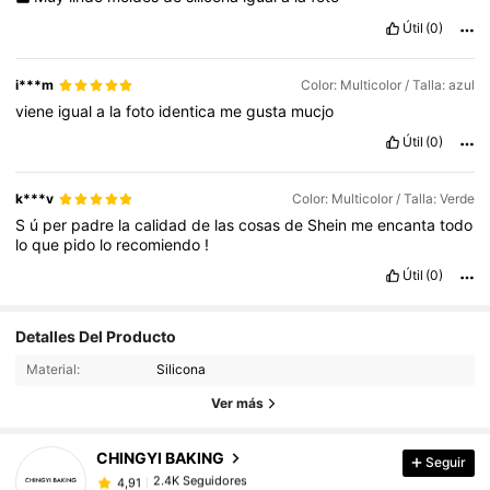
Útil
(0)
i***m
Color: Multicolor / Talla: azul
viene
igual
a
la
foto
identica
me
gusta
mucjo
Útil
(0)
k***v
Color: Multicolor / Talla: Verde
S
ú
per
padre
la
calidad
de
las
cosas
de
Shein
me
encanta
todo
lo
que
pido
lo
recomiendo
!
Útil
(0)
2.4K Seguidores
4,91
Detalles Del Producto
Material:
Silicona
2.4K Seguidores
4,91
Ver más
CHINGYI BAKING
Seguir
2.4K Seguidores
4,91
e***a
pagó
Hace 1 día