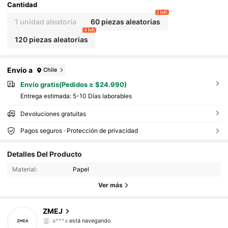
alloween, Decoración Espeluznante, Imprescindible para Ent
Cantidad
usiastas del Terror, Acentos de Halloween
2 left
1 unidad aleatoria
60 piezas aleatorias
4 left
120 piezas aleatorias
Envío a
Chile
Envío gratis(Pedidos ≥ $24.990)
Entrega estimada:
5-10 Días laborables
Devoluciones gratuitas
Pagos seguros · Protección de privacidad
46 Seguidores
4,56
Detalles Del Producto
Material:
Papel
46 Seguidores
4,56
Ver más
46 Seguidores
4,56
ZMEJ
a***a
está navegando
46 Seguidores
4,56