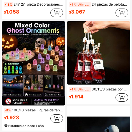
24/12/1 pieza Decoraciones colgantes de Halloween, Fantasma, Gato negro, Calabaza, Adornos colgantes de esqueleto, Decoración colgante de techo, Decoraciones para fiesta de Halloween, Decoración de Halloween, Adecuado para decoración de casa embrujada, Decoración de fiesta de terror, Adornos colgantes de techo de Halloween para el hogar, Decoraciones de fantasma de papel de Halloween lindas, Crea una atmósfera de terror y diversión de Halloween
24 piezas de pelotas saltarinas de la serie de Halloween, diseño con temática de Halloween, ojo de diablo, gato negro, patrones de murciélago, pelotas elásticas brillantes, suministros para fiestas, rellenos de bolsas de regalos para fiestas de Halloween
-18%
-4%
Últimos 2 días
1.058
3.067
$
$
30/15/3 piezas por set, bolsas de bebida de doble tubo de 350 ml diseñadas como bolsas de sangre. Ideales para fiestas de Halloween con temática de vampiros, una decoración y suministro imprescindible para vacaciones y reuniones.
-4%
Últimos 2 días
1.914
$
100/10 piezas Figuras de fantasmas de Halloween, modelos en miniatura de fantasmas brillantes, adornos decorativos de fantasmas, que brillan en la oscuridad, decoración de pequeños fantasmas de Halloween, adecuado para jardín de hadas, paisaje exterior, decoración de fiesta de Halloween (No es un juguete, solo para uso de decoración de fiesta de festival)
-8%
1.923
$
Establecido hace 1 año