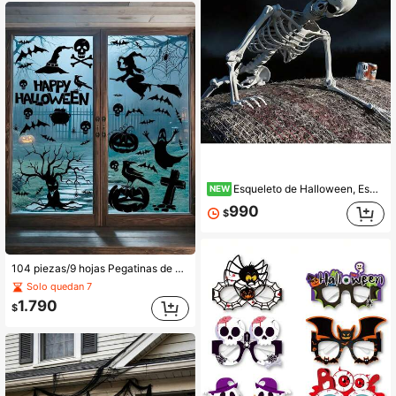
Esqueleto de Halloween, Esqueleto Grande Desmontable y Articulado, Decoración de Casa Embrujada, Decoración de Fiesta de Halloween, Decoración del Hogar para Vacaciones, Decoración de Fiesta con Tema de Terror, Adornos de Halloween
NEW
990
$
104 piezas/9 hojas Pegatinas de ventana de Halloween, Decoración de ventana de Halloween, Decoraciones de Halloween, Fantasma vintage, Demonio, Calabaza, Murciélago, Silueta de murciélago, Fantasma malvado, Calabaza y murciélago, Pegatinas de araña, Pegatinas, Pegatinas de Halloween, Pegatinas de ventana reutilizables, Adecuado para suministros de fiesta de otoño de Halloween, Decoración de vidrio para el hogar, Pegatinas de fiesta, Pegatinas de calabaza y fantasma, Dulces de Halloween, Premios de Halloween, Fiesta de Halloween, Productos de al por mayor de Halloween
Solo quedan 7
1.790
$