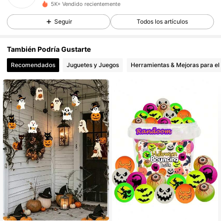
5K+ Vendido recientemente
46 Seguidores
4,56
Seguir
Todos los artículos
46 Seguidores
4,56
También Podría Gustarte
Recomendados
Juguetes y Juegos
Herramientas & Mejoras para el
46 Seguidores
4,56
46 Seguidores
4,56
46 Seguidores
4,56
46 Seguidores
4,56
46 Seguidores
4,56