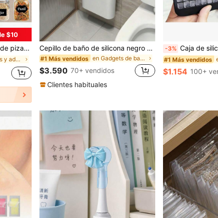
de $10
les escolares, regreso a clases, decoración del hogar, suministros de cocina, aspecto natural | Pegatinas impermeables, etiquetas para latas, etiquetas para alimentos
Cepillo de baño de silicona negro con caja de almacenamiento montada en la pared, diseño de cabezal de cepillo plano, adecuado para la limpieza del baño, fácil de colgar, herramienta de limpieza del baño, accesorio de baño moderno
Caja de silicona para hacer hielo de 160 cuadrículas, molde de bandeja de hielo, caja para hacer hielo, mini máquina de hielo, molde de bandej
-3%
en Gadgets de baño favoritos de los clientes Acces
#1 Más vendidos
en Etiquetas y adhesivos para envases de alimentos
#1 Más vendidos
$3.590
70+ vendidos
$1.154
100+ ve
Clientes habituales