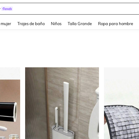
y
and down arrow keys to navigate search Búsqueda reciente and Busca y Encuentr
 mujer
Trajes de baño
Niños
Talla Grande
Ropa para hombre