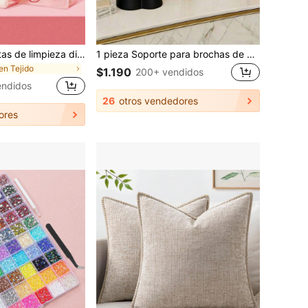
256 piezas Toallitas de limpieza diaria, Toallitas de detergente de lavandería portátiles, Adecuadas para limpiar ropa y zapatos durante los viajes
1 pieza Soporte para brochas de maquillaje de resina hecho a mano con forma de Body humano, escultura única organizador de almacenamiento de cosméticos de tocador de escritorio, caddy de tocador para dormitorio y baño, regalo de almacenamiento lindo para volver a la escuela, decoración de habitación, artículos esenciales para dormitorios universitarios y apartamentos
en Tejido
$1.190
200+ vendidos
endidos
26
otros vendedores
ores