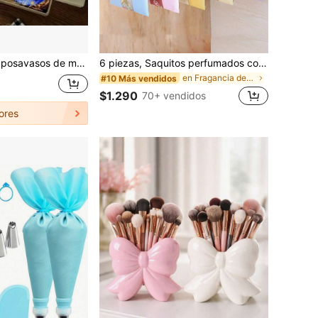
para bebidas, posavasos de mesa tamaño 10*10cm/3.94*3.94in, la mejor opción para Navidad, regalo perfecto para Acción de Gracias
6 piezas, Saquitos perfumados colgantes para armario, Bolsa perfumada para eliminar olores del armario, Saquito portátil, Ambientadores para armario, Artículos del hogar, Artículos esenciales para apartamento, Suministros para volver a la escuela, Regalo de inauguración de la casa
en Fragancia de viaje Productos de fragancias para
#10 Más vendidos
$1.290
70+ vendidos
ores