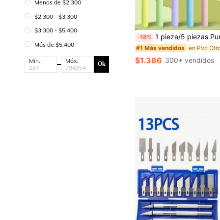
Menos de $2.300
$2.300 - $3.300
$3.300 - $5.400
1 pieza/5 piezas Puntero de lectura retráctil de acero inoxidable, puntero de enseñanza, batuta de director para maestros, padres, oficina, escuela, dibujo, resaltador, artículos 
-18%
Más de $5.400
#1 Más vendidos
$1.386
300+ vendidos
Mín.:
Máx:
Ok