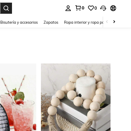
0
0
a. Press Enter to select.
Bisutería y accesorios
Zapatos
Ropa interior y ropa para dormir
Ho