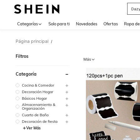
Daz
Use up 
Categorías
Solo para ti
Novedades
Ofertas
Ropa de
Página principal
/
Filtros
Más
Categoría
Cocina & Comedor
Decoración Hogar
Básicos Hogar
Almacenamiento &
Organización
Cuarto de Baño
Decoración de fiesta
Ver Más