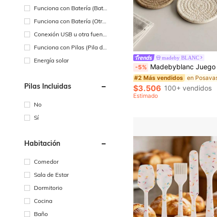
Funciona con Batería (Bate
ría Recargable)
Funciona con Batería (Otra
s Baterías)
Conexión USB u otra fuent
e de alimentación de CC
Funciona con Pilas (Pila de
Botón/Pila de Moneda)
madeby BLANC
Energía solar
Madebyblanc Juego de 4 piezas/8 piezas de posavasos, posavasos minimalistas forrados con tela no tejida para mesa de café
-5%
en Posava
#2 Más vendidos
Pilas Incluidas
$3.506
100+ vendidos
Estimado
No
Sí
Habitación
Comedor
Sala de Estar
Dormitorio
Cocina
Baño