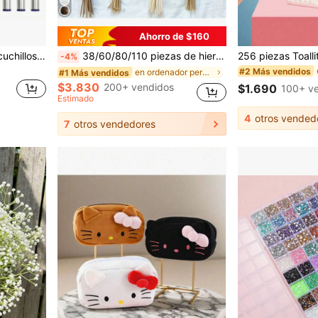
Ahorro de $160
Set de 13 piezas/Caja de cuchillos de precisión artesanales - Aleación de aluminio, ideales para cortar papel y proyectos DIY, herramientas manuales de tallado - Para aficionados a las manualidades y el DIY - Regalo perfecto para artistas y creadores
38/60/80/110 piezas de hierba de pampa artificial blanca, ramo de plumas de junco falso de 17.3 pulgadas, estilo bohemio, decoración de jarrón de boda, decoración de corona, decoración de dormitorio, boda bohemia, regalo del Día de la Madre, adecuado para Halloween, Navidad, hogar estético
-4%
#2 Más vendidos
en ordenador personal Decoraciones artificiales&De
#1 Más vendidos
$3.830
200+ vendidos
$1.690
100+ v
Estimado
4
otros vended
7
otros vendedores