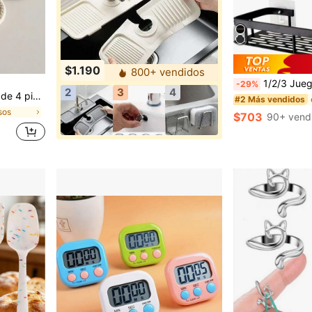
$1.190
800+ vendidos
1/2/3 Juego de Estantes de Ducha Montados en la Pared [Ahorro de Espacio | No se Requiere Perforación] | Insta
-29%
2
3
4
, decoración del hogar y bar, serie marrón
#2 Más vendidos
sos
$703
90+ vend