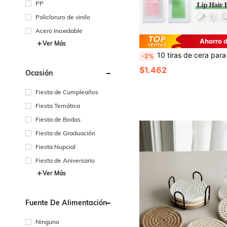
PP
Policloruro de vinilo
Acero Inoxidable
Ahorro 
Ver Más
10 tiras de cera para depilación facial, kit depilatorio indoloro y rápido,
-2%
$1.462
Ocasión
Fiesta de Cumpleaños
Fiesta Temática
Fiesta de Bodas
Fiesta de Graduación
Fiesta Nupcial
Fiesta de Aniversario
Ver Más
Fuente De Alimentación
Ninguno