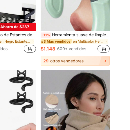
Ahorro de $287
lación sin Perforación, Ahorro de Espacio, Fácil de Instalar | Estante Colgante para el Baño y la Cocina para Artículos de Tocador, Cosméticos y Artículos de Primera Necesidad
Herramienta suave de limpieza de poros faciales - Espátula facial de limpieza no eléctrica, diseño de superficie texturizada, mango de color verde claro, adecuada para todas las estaciones
-11%
en Negro Estantes y estanterías de almacenamiento
en Multicolor Herramientas de limpieza facial
#3 Más vendidos
$1.148
idos
600+ vendidos
29
otros vendedores