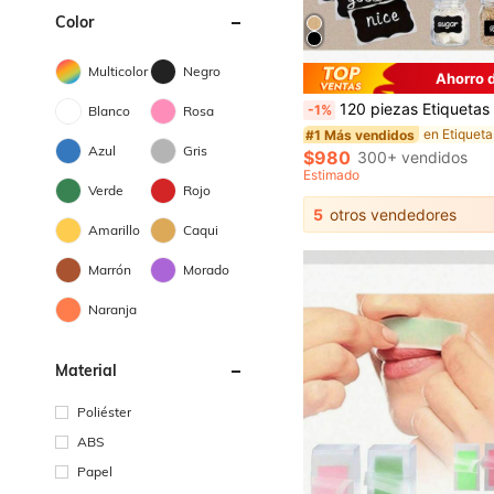
Color
Multicolor
Negro
Ahorro 
120 piezas Etiquetas de pizarra reutilizables e impermeables con 1 bolígrafo de etiqueta - Pegatinas removibles adecuadas para recipientes de almacenamiento, frascos Mason, botellas, despensa, suministros de oficina, frascos de especias, cajas de embalaje de alimentos, frascos de vidrio, sala de manualidades; Etiquetas de papel kraft autoadhesivas con patrón rectangular/ondulado para embalaje, etiquetado y organización, accesorios para fiestas de regalos, bodas, úti
-1%
Blanco
Rosa
#1 Más vendidos
Azul
Gris
$980
300+ vendidos
Estimado
Verde
Rojo
5
otros vendedores
Amarillo
Caqui
Marrón
Morado
Naranja
Material
Poliéster
ABS
Papel