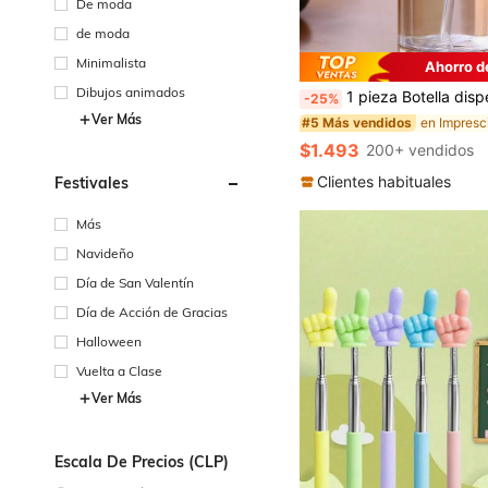
De moda
de moda
Minimalista
Ahorro d
Dibujos animados
1 pieza Botella dispensadora de plástico, adecuada para quitaesmalte, desmaquillante, etc. Con dispensador de bomba con tapa abatible, botella de almacenam
-25%
Ver Más
#5 Más vendidos
$1.493
200+ vendidos
Clientes habituales
Festivales
Más
Navideño
Día de San Valentín
Día de Acción de Gracias
Halloween
Vuelta a Clase
Ver Más
Escala De Precios (CLP)