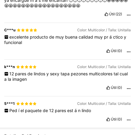
ya
encargue
m
á
s
me
encantan
🙂🙂🙂🙂🙂🙂🙂🙂🙂🤩🤩🤩🤩🤩
🤩🤩🤩🤩🤩🤩🤩🤩🤩🤩🤩🤩🤩🤩🤩🤩🤩🤩
Útil
(22)
C***u
Color: Multicolor / Talla: Unitalla
excelente
producto
de
muy
buena
calidad
muy
pr
á
ctico
y
funcional
Útil
(0)
k***n
Color: Multicolor / Talla: Unitalla
12
pares
de
lindos
y
sexy
tapa
pezones
multicolores
tal
cual
a
la
imagen
Útil
(0)
5***1
Color: Multicolor / Talla: Unitalla
Ped
í
el
paquete
de
12
pares
est
á
n
lindo
Útil
(0)