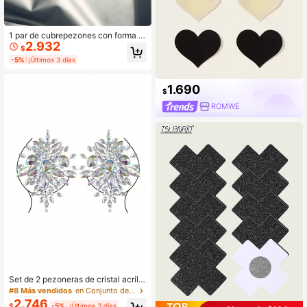
1 par de cubrepezones con forma d
2.932
e labios con lentejuelas, regalo para
$
el Día de San Valentín
-5%
¡Últimos 3 días
1.690
$
ROMWE
Set de 2 pezoneras de cristal acrílic
o para mujer para fiestas en discote
#8 Más vendidos
en Conjunto de 2 piezas Cubrepezones y compresas p
cas, para raves
2.746
$
-5%
¡Últimos 3 días