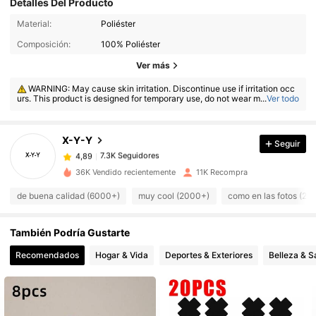
Detalles Del Producto
Material:
Poliéster
Composición:
100% Poliéster
7.3K Seguidores
4,89
Ver más
WARNING: May cause skin irritation. Discontinue use if irritation occ
urs. This product is designed for temporary use, do not wear more than
...
Ver todo
7.3K Seguidores
4,89
8 hours.
X-Y-Y
Seguir
7.3K Seguidores
4,89
m***y
pagó
Hace 1 día
36K Vendido recientemente
11K Recompra
7.3K Seguidores
4,89
de buena calidad (6000+)
muy cool (2000+)
como en las fotos (20
También Podría Gustarte
7.3K Seguidores
4,89
Recomendados
Hogar & Vida
Deportes & Exteriores
Belleza & S
7.3K Seguidores
4,89