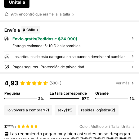
Unitalla
97%
encontró que era fiel a la talla
Envío a
Chile
Envío gratis(Pedidos ≥ $24.990)
Entrega estimada:
5-10 Días laborables
Los artículos de esta categoría no se pueden devolver ni cambiar
Pagos seguros · Protección de privacidad
4,93
(500+)
Ver más
Pequeña
La talla corresponde
Grande
2%
97%
1%
lo volveré a comprar
(7)
sexy
(15)
rapidez logística
(2)
Z***n
Color: Multicolor / Talla: Unitalla
Las
recomiendo
pegan
muy
bien
asi
sudes
no
se
despegan