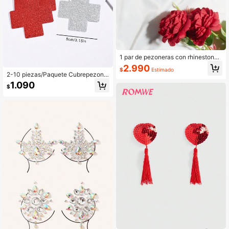
1 par de pezoneras con rhinestone
s, para rave
2.990
$
Estimado
2-10 piezas/Paquete Cubrepezone
s desechables, Sujetador invisible tr
1.090
$
anspirable y sin costuras, Accesorio
s de lencería para mujeres, Previen
e accidentes de vestuario, Fotografí
a nupcial, Suministros para fiestas d
e baile