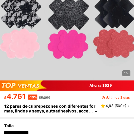
1/4
Ahorra $529
4.761
-10%
¡Últimos 3 días
$
$5.290
12 pares de cubrepezones con diferentes for
4,93
(
500+
)
mas, lindos y sexys, autoadhesivos, acce
sorios de lencería y ropa interior para muj
er, para fiestas
Talla