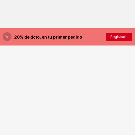
20% de dcto. en tu primer pedido
Regístrate
¡10% DE DESCUENTO!
AÑADIR A LA BOLSA