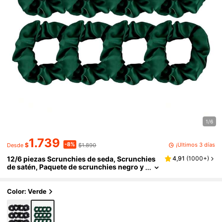
1/6
1.739
-8%
¡Últimos 3 días
$
$1.890
Desde
12/6 piezas Scrunchies de seda, Scrunchies
4,91
(
1000+
)
de satén, Paquete de scrunchies negro y
marrón, Sujetador de coleta, Scrunchies
de seda, Scrunchy de seda, Accesorios para
el cabello casual
Color: Verde