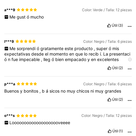
a***9
Color: Verde / Talla: 12 piezas
Me
gust
ó
mucho
Útil
(3)
l***9
Color: Negro / Talla: 6 piezas
Me
sorprendi
ó
gratamente
este
producto
,
super
ó
mis
expectativas
desde
el
momento
en
que
lo
recib
í.
La
presentaci
ó
n
fue
impecable
,
lleg
ó
bien
empacado
y
en
excelentes
condiciones
.
El
material
se
ve
de
buena
calidad
,
tal
cual
como
Útil
(2)
en
las
fotos
de
la
p
á
gina
,
y
el
tama
ñ
o
result
ó
ser
el
indicado
.
Es
muy
pr
á
ctico
,
c
ó
modo
y
combina
f
á
cilmente
con
lo
que
necesito
.
Estoy
muy
satisfecha
con
la
compra
y
p***a
Color: Negro / Talla: 6 piezas
definitivamente
seguir
é
confiando
en
Shein
para
mis
futuros
Buenos
y
bonitos
,
b
á
sicos
no
muy
chicos
ni
muy
grandes
pedidos
.
Útil
(2)
o***s
Color: Negro / Talla: 12 piezas
Loooooooooooooooooooveeee
Útil
(1)