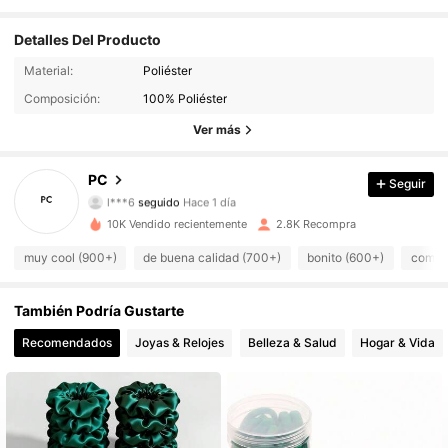
Detalles Del Producto
Material:
Poliéster
106 Seguidores
4,93
Composición:
100% Poliéster
106 Seguidores
4,93
Ver más
106 Seguidores
4,93
PC
Seguir
l***6
seguido
Hace 1 día
106 Seguidores
4,93
10K Vendido recientemente
2.8K Recompra
106 Seguidores
muy cool (900+)
de buena calidad (700+)
bonito (600+)
como e
4,93
106 Seguidores
4,93
También Podría Gustarte
Recomendados
Joyas & Relojes
Belleza & Salud
Hogar & Vida
106 Seguidores
4,93
106 Seguidores
4,93
106 Seguidores
4,93