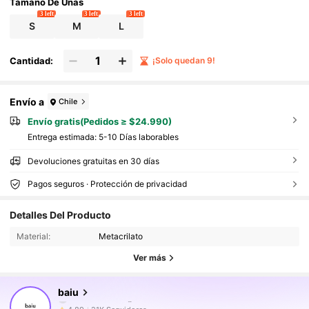
3D, diseño de lunares negros y dorados dibujados a mano, u
Tamaño De Uñas
ñas degradadas rosas dibujadas a mano
3 left
3 left
3 left
S
M
L
Cantidad:
¡Solo quedan 9!
Envío a
Chile
Envío gratis(Pedidos ≥ $24.990)
Entrega estimada:
5-10 Días laborables
Devoluciones gratuitas en 30 días
Pagos seguros · Protección de privacidad
21K Seguidores
4,89
Detalles Del Producto
Material:
Metacrilato
21K Seguidores
4,89
Ver más
21K Seguidores
4,89
baiu
21K Seguidores
4,89