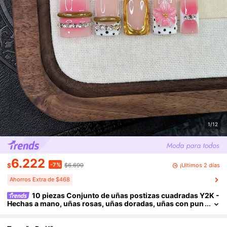
1/12
6.222
-7%
¡Últimos 2 días
$
$6.690
Ahorros Extra de $468
10 piezas Conjunto de uñas postizas cuadradas Y2K -
Hechas a mano, uñas rosas, uñas doradas, uñas con pun
tas francesas blancas y doradas, flores rosas 3D hechas
a mano y diseño de anillo dorado 3D, arte de uñas con joyería