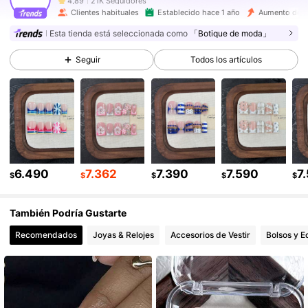
T***a
seguido
Hace 2 horas
Clientes habituales
Establecido hace 1 año
Aumento de v
21K Seguidores
4,89
Esta tienda está seleccionada como
「Botique de moda」
Seguir
Todos los artículos
21K Seguidores
4,89
21K Seguidores
4,89
21K Seguidores
4,89
21K Seguidores
4,89
6.490
7.362
7.390
7.590
7
$
$
$
$
$
21K Seguidores
4,89
También Podría Gustarte
Recomendados
Joyas & Relojes
Accesorios de Vestir
Bolsos y E
21K Seguidores
4,89