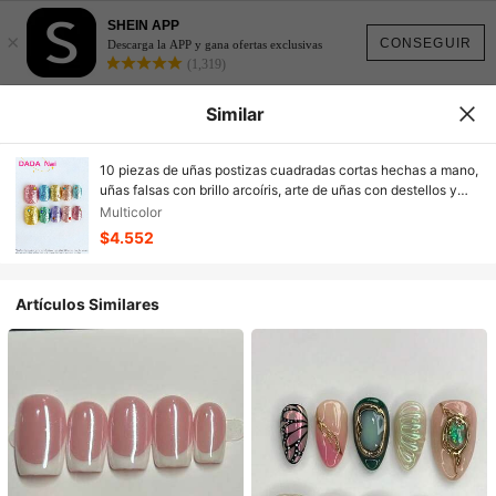
SHEIN APP
×
CONSEGUIR
Descarga la APP y gana ofertas exclusivas
(1,319)
Similar
10 piezas de uñas postizas cuadradas cortas hechas a mano,
uñas falsas con brillo arcoíris, arte de uñas con destellos y
acentos de piedras preciosas multicolor, acabado brillante,
Multicolor
uñas acrílicas reutilizables para uso diario
$4.552
Artículos Similares