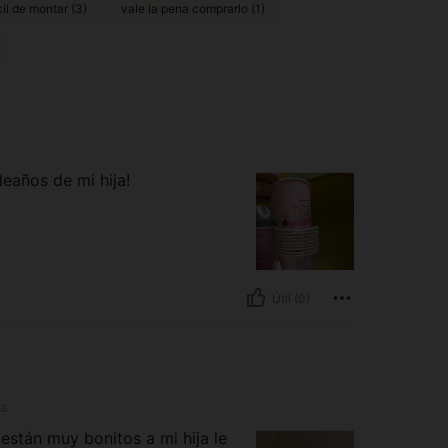
cil de montar (3)
vale la pena comprarlo (1)
leaños de mi hija!
Útil (0)
as
están muy bonitos a mi hija le