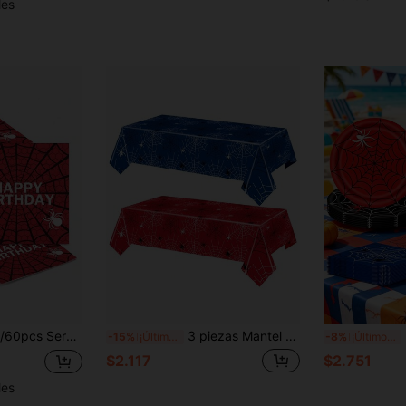
les
coración de Mesa con Patrón a Cuadros Rojo, Decoraciones de Fiesta con Tema de Héroe Genial, Tamaño 13*13 Pulgadas
3 piezas Mantel desechable de plástico con diseño de telaraña - Azul y rojo para fiesta de Halloween, decoración de boda, decoración de otoño, decoración de habitación, decoración del hogar, suministros para fiestas, decoración de Navidad y Acción de Gracias, decoración de mesa festiva, juego de vajilla rectangular con diseño de malla realista
50 
-15%
¡Últimos 3 días
-8%
¡Últimos 3 días
$2.117
$2.751
les