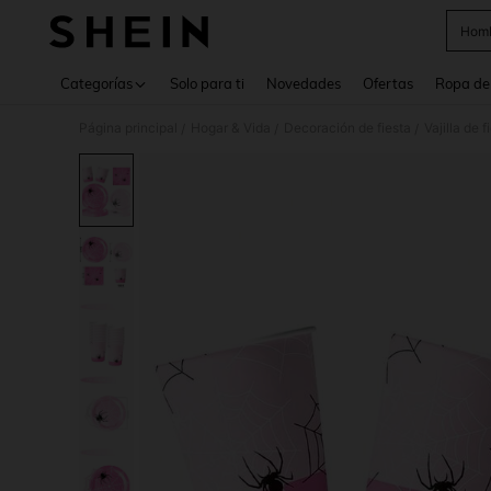
Homb
Use up 
Categorías
Solo para ti
Novedades
Ofertas
Ropa de
Página principal
Hogar & Vida
Decoración de fiesta
Vajilla de f
/
/
/