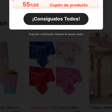
55
%DE
Cupón de producto
DESCUENTO
Límite de $29.798
Por tiempo limitado
Pedidos de +$27.936
¡Consíguelos Todos!
ron
Nuevo usuario
55
%DE
Cupón de producto
Cupones confirmados después de iniciar sesión
DESCUENTO
Límite de $27.936
Por tiempo limitado
Pedidos de +$37.248
Nuevo usuario
57
%DE
Cupón de producto
DESCUENTO
Límite de $32.592
Por tiempo limitado
Pedidos de +$46.560
19
esechables con telaraña, decoración de fiesta con tema de araña, decoraciones de Halloween rosa
1/3 piezas Mantel de plástico con telaraña - Decoración de fiesta de Halloween azul y rojo, mantel rectangular con diseño de telaraña realista, adecuado para fiestas temáticas, mesas de regalo, eventos interiores/exteriores, comidas festivas, decoración de mesa de festival, material fácil de limpiar
-20%
¡Últimos 3 días