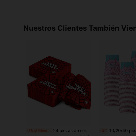
Nuestros Clientes También Vie
24 piezas de servilletas de cóctel con telaraña de Halloween, servilletas de cóctel desechables con telaraña roja, servilletas de papel desechables para fiesta temática, servilletas con patrón de telaraña y araña, servilletas decorativas para cena de cumpleaños y días festivos
10/20/40 piezas Vasos de papel rosa con araña de 9oz, decoraciones para fiesta de cumpleaños con araña, vasos d
-3%
¡Últimos 3 días
-3%