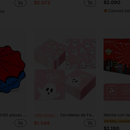
$2.090
$2.072
Clientes ha
les
 de telaraña de 9 pulgadas, platos de fiesta rojos y azules, adecuados para decoración de fiesta de cumpleaños con tema de araña
Servilletas de Fantasma de Halloween, 48 Piezas Servilletas de Papel de Fantasma de Decoración de Halloween Rosa Servilletas de Fantasma Boo Lindas para Decoraciones de Fiesta de Cumpleaños de Halloween Suministros de Fiesta de Baby Shower Boo
-3%
¡Últimos 3 días
#4 Más vendid
$1.348
$2.190