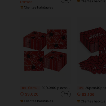
Clientes habitua
Estimado
Clientes habituales
20/40/60 piezas Servilletas de papel con diseño de telaraña vintage, servilletas de papel de telaraña de Halloween de 2 capas, servilletas de cóctel de telaraña gótica vintage, servilletas desechables para almuerzo, adecuadas para fiesta de cumpleaños de casa embrujada de terror, cena, bebida, decoración de pastel, 13*13 pulgadas
20pcs/40pcs/60pcs Servilletas de Fiesta de Cumpleaños con Patrón de Telaraña, Servilletas de 2 Capas con Patrón de Araña Rojo & Negro, De
-8%
¡Últimos 2 días
-3%
$3.020
$3.106
Clientes habituales
Clientes habitua