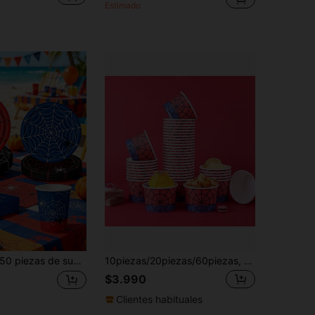
Estimado
piezas de suministros para fiesta con tema de araña, juego de vajilla para fiesta de cumpleaños, incluye 20 platos de papel, 20 servilletas, 10 vasos de papel, juego de vajilla para fiesta de cumpleaños con tema de araña decoración
10piezas/20piezas/60piezas, Cuencos de papel desechables con temática de telaraña, Tazas de helado con estampado de telaraña roja y azul, Cuencos de postre desechables para alimentos calientes o fríos, aperitivos, golosinas, regalo para fiesta de cumpleaños, decoración de fiesta de verano
$3.990
Clientes habituales