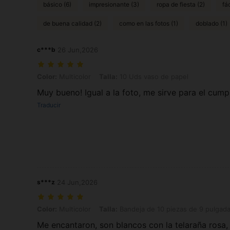
básico (6)
impresionante (3)
ropa de fiesta (2)
fá
de buena calidad (2)
como en las fotos (1)
doblado (1)
c***b
26 Jun,2026
Color: Multicolor, Talla: 10 Uds vaso de papel
Color:
Multicolor
Talla:
10 Uds vaso de papel
Muy bueno! Igual a la foto, me sirve para el cump
Traducir
s***z
24 Jun,2026
Color: Multicolor, Talla: Bandeja de 10 piezas de 9 pulgadas
Color:
Multicolor
Talla:
Bandeja de 10 piezas de 9 pulgad
Me encantaron, son blancos con la telaraña rosa, 