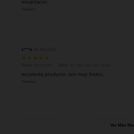
encantaron
Traducir
y***p
30 Apr,2026
Color: Multicolor, Talla: 10 Uds vaso de papel
Color:
Multicolor
Talla:
10 Uds vaso de papel
excelente producto. son muy lindos.
Traducir
Ver Más Re