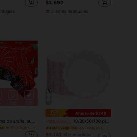
$3.690
bituales
Clientes habituales
11
Ahorro de $349
Mantel con tema de araña, suministros para fiesta al aire libre, decoración de fiesta de cumpleaños con dibujos animados, cubierta de mesa desechable con tema de héroe, decoración de fiesta, decoración del hogar, suministros para fiesta de 42.5x70.8 pulgadas
10/20/50/100 piezas Platos de papel blancos y rosas, platos desechables de 7/9 pulgadas con borde ondulado y forma de abanico para postres, para bodas, despedidas de soltera y suministros de fiestas de cumpleaños
-10%
¡Últimos 3 días
en Fiesta de inauguración de la casa Mantel De Fie
os
en Fiesta de inauguración de la casa Utensilios de
#4 Más vendidos
$3.141
60+ vendidos