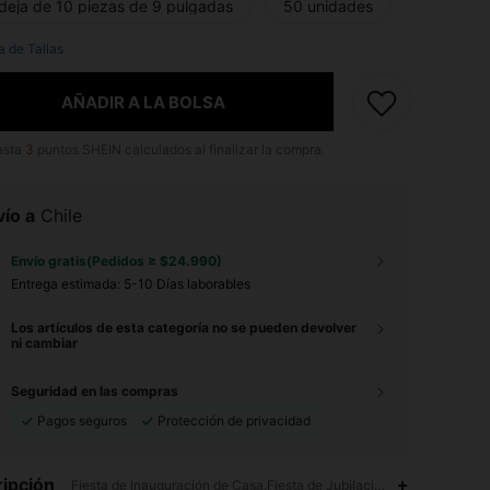
deja de 10 piezas de 9 pulgadas
50 unidades
a de Tallas
AÑADIR A LA BOLSA
asta
3
puntos SHEIN calculados al finalizar la compra.
ío a
Chile
Envío gratis(Pedidos ≥ $24.990)
Entrega estimada:
5-10 Días laborables
Los artículos de esta categoría no se pueden devolver
ni cambiar
Seguridad en las compras
Pagos seguros
Protección de privacidad
ipción
Fiesta de Inauguración de Casa,Fiesta de Jubilación,Fiesta de Gradu