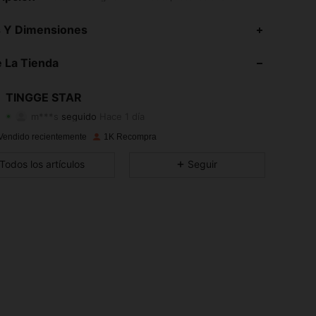
4,90
78
200
s Y Dimensiones
4,90
78
200
 La Tienda
4,90
78
200
TINGGE STAR
m***s
seguido
Hace 1 día
4,90
78
200
Calificación
Artículos
Seguidores
Vendido recientemente
1K Recompra
4,90
78
200
Todos los artículos
Seguir
4,90
78
200
4,90
78
200
4,90
78
200
4,90
78
200
4,90
78
200