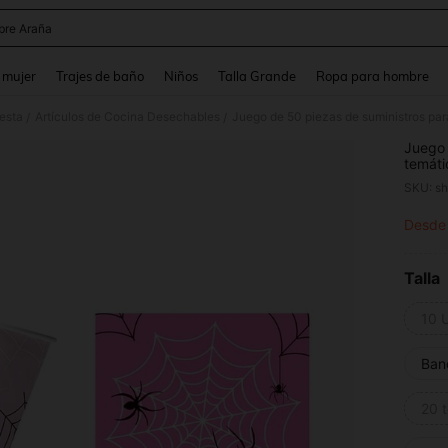
re Araña
and down arrow keys to navigate search Búsqueda reciente and Busca y Encuentr
 mujer
Trajes de baño
Niños
Talla Grande
Ropa para hombre
iesta
Artículos de Cocina Desechables
/
/
Juego 
temáti
papel 
SKU: s
de ara
festiv
Desde
PR
sumini
celebr
Talla
10 
Ban
20 t