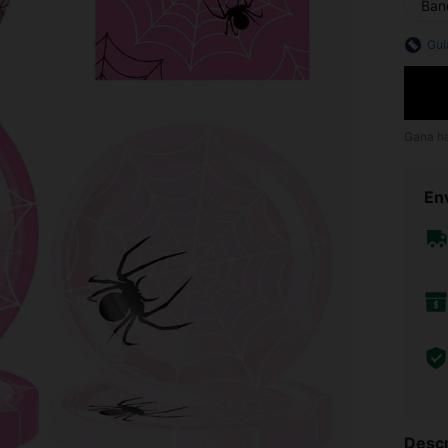
Ban
Guí
Gana h
Env
Descr