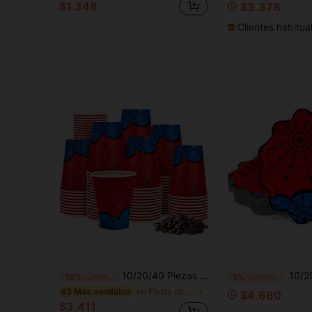
$1.348
$3.378
Clientes habitua
10/20/40 Piezas Vasos de Papel Desechables de 9oz con Diseño de Araña Rojo y Azul para Fiesta, Bebidas, Decoraciones de Cumpleaños con Tema de Araña y Baby Shower
10/20/40 piezas Platos de papel para fiesta con diseño
-10%
¡Últimos 3 días
-3%
¡Últimos 2 días
en Fiesta de cumpleaños Utensilios de cocina desec
#3 Más vendidos
$4.660
$3.411