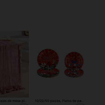
5 piezas Manteles de mesa plegables de color rosa claro, decoración de cumpleaños con tema rosa, decoración de boda, decoración del hogar para fiestas, manteles de mesa de color rosa claro, banderas de mesa, manteles de unicolor, decoración de cumpleaños, decoración de boda, decoración de Año Nuevo 2026, regalos para fiestas, decoración para fiestas, banderas de mesa para el hogar
10/20/50 piezas, Platos de papel con temática de telaraña roja para el 3er cumpleaños, Platos desechables con estampado de telaraña roja y ciudad con paisaje urbano y burbujas de cómic para suministros de fiesta de paisaje urbano para niños de tres años, Decoraciones de cumpleaños de héroe de dibujos animados