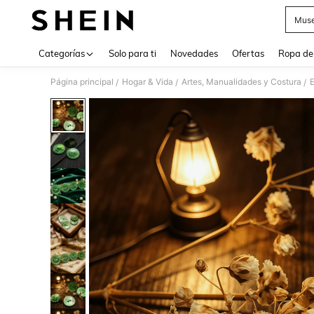
Muse
Use up 
Categorías
Solo para ti
Novedades
Ofertas
Ropa de
Página principal
Hogar & Vida
Artes, Manualidades y Costura
E
/
/
/