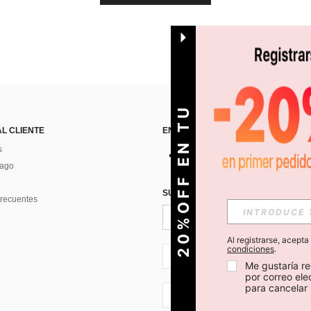
O
2
0
%
O
F
F
E
N
T
U
P
R
I
M
E
R
P
E
D
I
D
AL CLIENTE
ENCUÉNTRANOS EN
s
Pago
SUSCRÍBETE PARA RECIBIR OFERTA
recuentes
Al registrarse, acept
condiciones
.
CL + 56
Me gustaría re
por correo el
para cancelar 
CL + 56