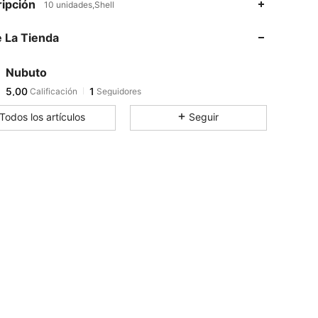
ipción
10 unidades,Shell
 La Tienda
Nubuto
5,00
1
Calificación
Seguidores
t***8
seguido
Hace 1 día
Todos los artículos
Seguir