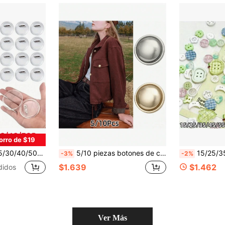
orro de $19
 en Blanco, Utilizado para Suministros de Manualidades DIY para Hacer Insignias
5/10 piezas botones de costura de metal planos, botones redondos dorados, adecuados para accesorios de ropa, botones de costura DIY minimalistas y de moda, se pueden usar para camisas, chaquetas, vestidos, blazers | Accesorios de decoración de ropa
15/25/35/45/55/65/75/85/90/100 Piezas Juego de Botones Verdes Juveniles, Adecuado para Ropa DIY, Artícu
-3%
-2%
$1.639
$1.462
didos
Ver Más