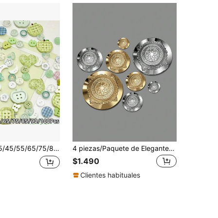
los de Punto y Accesorios para el Cabello Hechos a Mano - Botones de Flores de Plástico, Adecuado para Scrapbooking, Decoración, Accesorios Estéticos, Sombreros, Camisas y Manualidades, Estilos Aleatorios
4 piezas/Paquete de Elegantes Botones Redondos de Patrón Clásico Vintage, Botones de Costura Manual para Decoración de Suéter, Abrigo, Blazer, Chaquetas y Accesorios de Ropa
$1.490
Clientes habituales