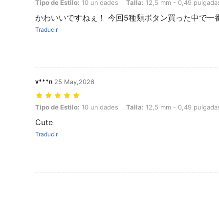
Tipo de Estilo: 10 unidades, Talla: 12,5 mm - 0,49 pulgadas
Tipo de Estilo:
10 unidades
Talla:
12,5 mm - 0,49 pulgada
かわいいですねぇ！ 今回5種類ボタン買った中で一
Traducir
v***n
25 May,2026
Tipo de Estilo: 10 unidades, Talla: 12,5 mm - 0,49 pulgadas
Tipo de Estilo:
10 unidades
Talla:
12,5 mm - 0,49 pulgada
Cute
Traducir