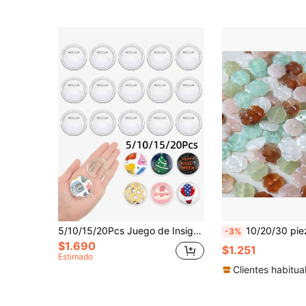
5/10/15/20Pcs Juego de Insignias DIY, Incluye Botones, Alfileres, Diseño de Acrílico Transparente, Alfileres de Botón Transparentes, Insignias de Botón con Tapa Giratoria, Marcos de Visualización de Nombres Escolares, Botones de Fotos, Materiales de Artesanía, Materiales de Artesanía para Decoración de Vacaciones, Alfileres Transparentes Mini para Ropa, Botones de Fotos DIY, Botones Hechos en Casa, Materiales para Hacer Botones
10/20/30 piezas Botones pequeños vintage con aspecto de jade, de dos ojos y cuatro hojas de
-3%
$1.690
$1.251
Estimado
Clientes habitua