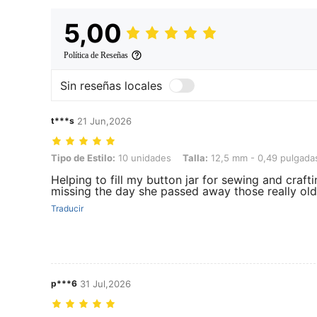
5,00
Política de Reseñas
Sin reseñas locales
t***s
21 Jun,2026
Tipo de Estilo: 10 unidades, Talla: 12,5 mm - 0,49 pulgadas
Tipo de Estilo:
10 unidades
Talla:
12,5 mm - 0,49 pulgada
Helping to fill my button jar for sewing and craft
missing the day she passed away those really ol
Traducir
p***6
31 Jul,2026