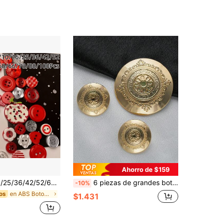
Ahorro de $159
sa, flor, corazón, de colores brillantes, adecuados para manualidades DIY, decoración de ropa, botones de flores mixtos lindos para fundas de teléfono, accesorios hechos a mano, material perfecto para proyectos creativos, regalo ideal para amigos
6 piezas de grandes botones de metal con textura floral única, botones decorativos de estilo palaciego europeo vintage para abrigos, botones especiales para uniformes, accesorios de costura
-10%
en ABS Botones
os
$1.431