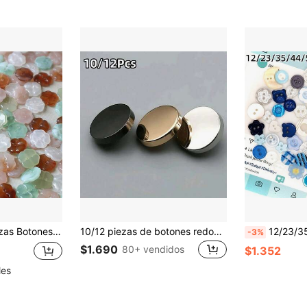
 trébol o cuatro pétalos de flor, para camisa, cárdigan, chaqueta, decoración DIY
10/12 piezas de botones redondos, diseño minimalista de moda, accesorios de costura hechos a mano adecuados para camisas, vestidos
12/23/35/44/55/66/78/88/99 Piezas Surtido de Botones de Resina Azul, Suministros de Costura DIY, Botones Redondos con D
-3%
$1.690
80+ vendidos
$1.352
les