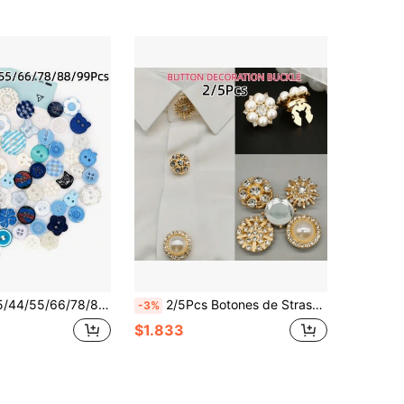
iseños de Conejo, Gato, Flor y Copo de Nieve, Botones de Decoración para Suéter, Camisa, Ropa de Punto, Accesorios para Scrapbook y Collage, Costura de Patchwork DIY, Suministros para Manualidades Hechas en Casa, Estilos Aleatorios.
2/5Pcs Botones de Strass para Camisa de Mujer, Juego de Botones Florales DIY, Decoración de Cuello de Vestido de Mujer, Broche de Solapa, Clip Sin Costuras, Regalo Ideal
-3%
$1.833