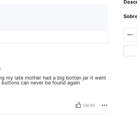
Descr
Sobre
s
ing my late mother had a big botten jar it went
d buttons can never be found again
Útil (0)