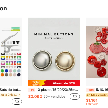
ron
Ahorro de $28
100/150/240/360 Sets de botones a presión redondos T5 en caja, juego de 4 piezas de plástico con herramientas, apto para costura DIY, ropa, reparación de bolsos, manualidades
10 piezas/15/20/23/25mm/ Botones de costura de metal, botones redondos dorados, adecuados para accesorios de ropa, botones de costura sencillos y de moda, se pueden usar para camisas, chaquetas, vestidos, abrigos | Accesorios de decoración de ropa
5/10/16/25/36/42/52/60/66/78/88/100 piezas Grandes botones decorativos rojos de 4 agujeros, con diseños de tomate, fre
-1%
-10%
en talla única Botones
#6 Más vendid
$2.062
50+ vendidos
$1.161
Estimado