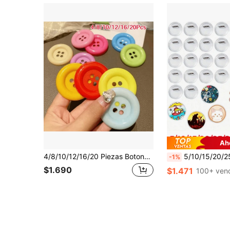
Ah
4/8/10/12/16/20 Piezas Botones Decorativos Grandes de Colores, Materiales Creativos Hechos a Mano DIY, Accesorios de Ropa Estilo INS Color Caramelo, Botones Versátiles Broches Accesorios para el Cabello, Material de Plástico, Adecuado para Decoración de Ropa, Cinta de Yute Cuerda y Manualidades de Boda, Utilizado para Regalos y Decoración de Fiestas, Color Aleatorio
5/10/15/20/25/30/40/50Pcs-Botón de Acrílico Pin Insignia Redonda Transparente Conjunto de Botón
-1%
$1.690
$1.471
100+ ven