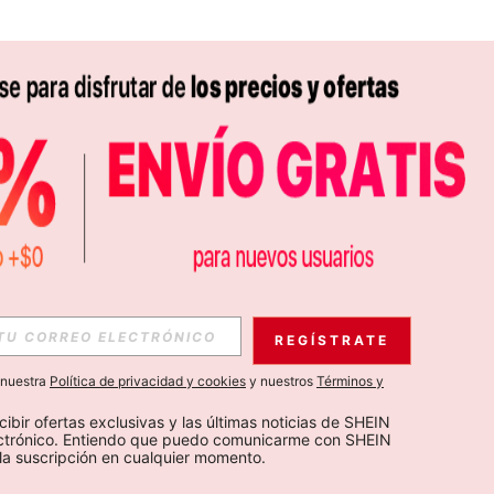
APP
S EXCLUSIVAS, PROMOCIONES Y NOTICIAS DE SHEIN
REGÍSTRATE
Suscribir
a nuestra
Política de privacidad y cookies
y nuestros
Términos y
Suscribirte
cibir ofertas exclusivas y las últimas noticias de SHEIN 
ectrónico. Entiendo que puedo comunicarme con SHEIN 
la suscripción en cualquier momento.
Suscribir