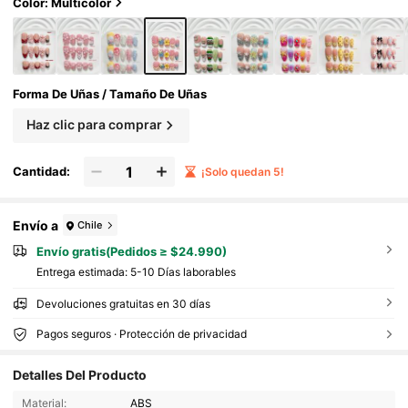
e color amarillo y azul, estilo alegre, incluye he
Color: Multicolor
rramientas para uñas, 3 tamaños disponibles,
forma cuadrada/cuadrada corta/almendrada,
adecuado para fiestas, baile, uso diario
Forma De Uñas / Tamaño De Uñas
Haz clic para comprar
Cantidad:
¡Solo quedan 5!
Envío a
Chile
Envío gratis(Pedidos ≥ $24.990)
Entrega estimada:
5-10 Días laborables
Devoluciones gratuitas en 30 días
Pagos seguros · Protección de privacidad
Detalles Del Producto
22K Seguidores
4,89
Material:
ABS