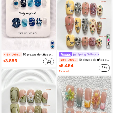
40
Spring Gallery
10 piezas de uñas postizas de acrílico cuadradas cortas hechas a mano, set de uñas realistas con flores 3D azul océano, cadena plateada y strass, diseño de degradado de lavado de tinta con remolinos, cuadros y purpurina, uñas puntiagudas reutilizables para manicura de mujer
-16%
Últimos 2 días
10 piezas de uñas postizas de lujo hechas a mano, decoradas con strass de formas redondas, corazones y estrellas de colores, estilo de moda, incluye herramientas para uñas, 3 tamaños disponibles: cuadrado, cuadrado corto, almendra, adecuadas para fiestas, baile, uso diario
-24%
Últimos 2 días
3.856
$
5.464
$
Estimado