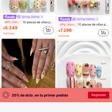
38
27
Spring Gallery
Spring Gallery
10 piezas de uñas postizas de estilo veraniego hechas a mano, set de arte de uñas de polygel, detalles de decoración con cuentas metálicas, esmalte de uñas verde, azul, blanco, amarillo crema, diseños únicos, incluye herramientas para uñas, 3 tamaños disponibles, cuadrada, cuadrada corta, forma de almendra, adecuado para fiesta, baile, uso diario
-27%
Últimos 2 días
10 piezas de uñas postizas hechas a mano lindas, set de arte de uñas de polygel, diseño de frutas y líneas talladas a mano, esmalte de uñas azul, rosa, blanco y verde, estilo único, incluye herramientas para uñas, 3 tamaños disponibles, cuadrado, cuadrado corto, forma de almendra, adecuado para fiestas, baile, uso diario
-17%
Últimos 2 días
5.249
$
7.296
$
Estimado
Estimado
20% de dcto. en tu primer pedido
Regístrate
¡10% DE DESCUENTO!
AÑADIR A LA BOLSA
7
31