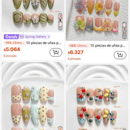
15
Spring Gallery
25
10 piezas de uñas postizas hechas a mano estilo bosque fresco, juego de uñas de poligel, conchas, camelia de cinco pétalos, lágrimas, ondas de agua, esmalte de uñas verde, estilo translúcido, incluye herramientas para uñas, 3 tamaños disponibles, cuadrado, cuadrado corto, almendra, uñas para fiesta, baile, uso diario.
-11%
Últimos 2 días
10 piezas de uñas postizas de estilo veraniego colorido hechas a mano, set de arte de uñas de polygel, flor de cinco pétalos degradada 3D hecha a mano, esmalte de uñas azul, verde, rosa, amarillo, estilo fresco, incluye herramientas para uñas, 3 tamaños disponibles, forma de almendra, pato, ataúd, adecuado para fiesta, baile, uso diario
-12%
Últimos 2 días
5.064
$
6.327
$
Estimado
Estimado