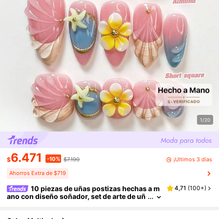
1/20
6.471
-10%
¡Últimos 3 días
$
$7.190
Ahorros Extra de $719
10 piezas de uñas postizas hechas a m
4,71
(
100+
)
ano con diseño soñador, set de arte de uñ
as de poligel, diseño de estrella de mar y fl
or de cinco pétalos hecha a mano, esquema d