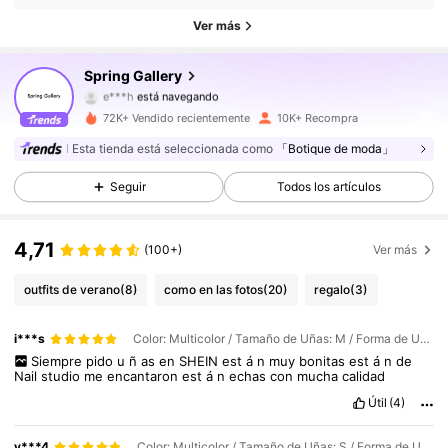
22K Seguidores
4,89
Ver más
22K Seguidores
4,89
Spring Gallery
e***h
está navegando
22K Seguidores
4,89
72K+ Vendido recientemente
10K+ Recompra
Esta tienda está seleccionada como
「Botique de moda」
22K Seguidores
4,89
Seguir
Todos los artículos
22K Seguidores
4,89
4,71
(100+)
Ver más
22K Seguidores
4,89
outfits de verano
(8)
como en las fotos
(20)
regalo
(3)
22K Seguidores
4,89
i***s
Color: Multicolor / Tamaño de Uñas: M / Forma de Uñas: Cuadrado
Siempre
pido
u
ñ
as
en
SHEIN
est
á
n
muy
bonitas
est
á
n
de
22K Seguidores
4,89
Nail
studio
me
encantaron
est
á
n
echas
con
mucha
calidad
Útil
(4)
22K Seguidores
4,89
y***4
Color: Multicolor / Tamaño de Uñas: S / Forma de Uñas: Almendra