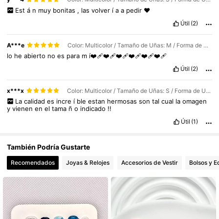
22K Seguidores
4,89
Est
á
n
muy
bonitas
,
las
volver
í
a
a
pedir
♥️
Útil
(2)
A***e
Color: Multicolor / Tamaño de Uñas: M / Forma de Uñas: Cuadrado
lo
he
abierto
no
es
para
m
í❤️‍🩹❤️‍🩹❤️‍🩹❤️‍🩹❤️‍🩹❤️‍🩹
Útil
(2)
x***x
Color: Multicolor / Tamaño de Uñas: S / Forma de Uñas: Almendra
La
calidad
es
incre
í
ble
estan
hermosas
son
tal
cual
la
omagen
y
vienen
en
el
tama
ñ
o
indicado
!!
Útil
(1)
También Podría Gustarte
Recomendados
Joyas & Relojes
Accesorios de Vestir
Bolsos y E