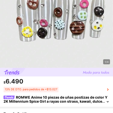
1/4
6.490
$
13% DE DTO. para pedidos de +$13.027
ROMWE Anime 10 piezas de uñas postizas de color Y
2K Millennium Spice Girl a rayas con strass, kawaii, dulce
s y lindas, con lazo, lunares retro, arte pop, botón, serie F
rench Mine, producción masiva, puramente hechas a mano, e