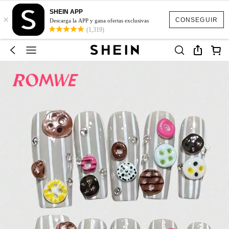
SHEIN APP
×
CONSEGUIR
Descarga la APP y gana ofertas exclusivas
(1,319)