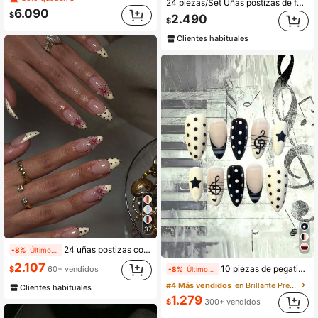
24 piezas/Set Uñas postizas de forma almendrada media-larga con lunares, encaje, flores 3D rosas y strass, cobertura completa con decoración dorada, incluye 1 pieza de pegamento de gelatina y 1 pieza de lima de uñas, uñas coquette
6.090
$
2.490
$
Clientes habituales
37
24 uñas postizas con forma de almendra, estampado de lunares amarillos, decoración de flores 3D con cuentas metálicas, set de uñas acrílicas falsas, incluye: 1 pieza de gel de gelatina y 1 pieza de lima de uñas, manicura de lunares y uñas de verano
-8%
Últimos 1 días
2.107
10 piezas de pegatinas para uñas estilo rockstar a rayas negras y blancas con lunares, con arte de uñas de notas musicales, uñas de gel hechas a mano, que incluyen calcomanías a rayas con lunares y herramientas de aplicación, estético
$
60+ vendidos
-8%
Últimos 1 días
#4 Más vendidos
en Brillante Presione sobre uñas postizas
Clientes habituales
1.279
$
300+ vendidos