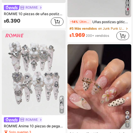
ROMWE
4
ROMWE 10 piezas de uñas postizas rosa kawaii con diseño lindo de gato, letra y lazo, decoración bidimensional, producción en masa, hechas a mano, adecuadas para universidad y compras
6.390
$
Uñas postizas góticas negras de estilo Y2K, 10 piezas de uñas falsas de estrella y remolino plateado 3D, arte de uñas reutilizable DIY para estilo grunge
-14%
Últimos 1 días
#5 Más vendidos
en Junk Punk Uñas postizas a presión
1.969
$
200+ vendidos
4
ROMWE
5
ROMWE Anime 10 piezas de pegatinas de arte de uñas con corazones, estrellas, lazos y alas estilo Y2K con cinta
Solo quedan 3