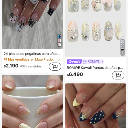
24 piezas de pegatinas para uñas cuadradas, estilo oscuro y fresco, corazón de metal con lunares negros, punta francesa con telaraña hueca, lazo de metal, adecuado para mujeres y niñas, esencial para fiestas y compras, uñas postizas
8
#1 Más vendidos
en Mate Presione sobre uñas postizas
ROMWE
2.190
$
700+ vendidos
ROMWE Kawaii Puntas de uñas postizas hechas a mano de la serie rosa con diseño de corazón romántico, estilo bailarina con borde de encaje, lazo, alas blancas y nota musical de metal, para chica enérgica, producción en masa
6.490
$