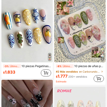
4.2M Seguidores
4,91
4.2M Seguidores
4,91
4
10 piezas Pegatinas de uñas largas con forma de almendra francesa, estilo de vacaciones mediterráneas, uñas de Amalfi, limón, vintage, incluye 1 pegamento de gelatina y 1 lima de uñas, adecuado para mujeres/niñas en uso diario, fiestas, regreso a la escuela, otoño, suministros de uñas, decoración
10 piezas de uñas postizas estilo Y2K, con diseño 3D de flores, mariquitas y cuadros, forma de almendra mediana, uñas acrílicas, adecuadas para vacaciones de verano y reuniones casuales
-3%
Últimos 1 días
-6%
Últimos 1 días
1.833
#2 Más vendidos
en Carborundo Uñas postizas a presión
$
1.777
$
200+ vendidos
Estimado