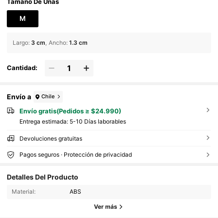
stilo japonés Harajuku, simples y de moda, adecuadas para u
Tamaño De Uñas
niversidades, festivales de música, citas, etc.
M
Largo
:
3 cm
Ancho
:
1.3 cm
Cantidad:
Envío a
Chile
Envío gratis(Pedidos ≥ $24.990)
Entrega estimada:
5-10 Días laborables
Devoluciones gratuitas
Pagos seguros · Protección de privacidad
4.2M Seguidores
4,91
Detalles Del Producto
Material:
ABS
4.2M Seguidores
4,91
Ver más