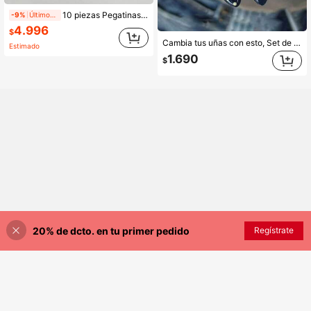
10 piezas Pegatinas de uñas 3D con diseño de gato y granos de café, uñas postizas de gel hechas a mano con forma de almendra media, con gel de gelatina, suministros de uñas para regalo del Día de San Valentín
-9%
Últimos 1 días
4.996
$
Cambia tus uñas con esto, Set de 24 uñas postizas de estilo retro francés con forma de almendra media, degradado azul y amarillo, lunares y estrellas decoradas con cristales 3D - Ideal para damas y niñas en fiestas, citas y vacaciones
Estimado
1.690
$
20% de dcto. en tu primer pedido
AÑADIR A LA BOLSA
Regístrate