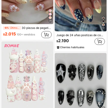
29
30 piezas de pegatinas de uñas de gel 3D con forma de almendra, diseño de lunares y flores con perlas, uñas postizas francesas de longitud corta con ajuste perfecto, incluye 1 pegamento de gelatina y 1 lima de uñas, adecuado para mujeres y niñas en la vida diaria y uso en fiestas, uñas postizas francesas
-8%
Últimos 1 días
19
2.015
$
100+ vendidos
Juego de 24 uñas postizas de cobertura completa decoradas con cristales de colores azul, amarillo, lunares y estrellas en forma de almendra al estilo retro Y2K, ideales para fiestas, citas y vacaciones de damas y niñas
2.190
$
Clientes habituales