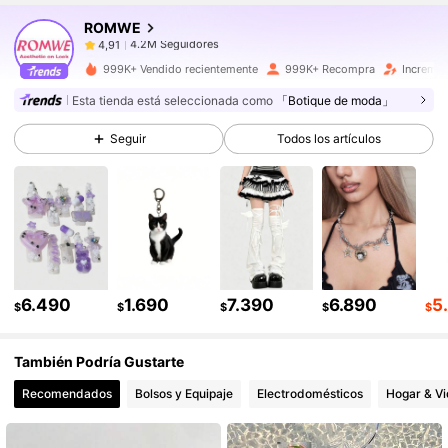
ROMWE
4.2M Seguidores
4,91
m***a
pagó
Hace 1 día
999K+ Vendido recientemente
999K+ Recompra
Incremen
4.2M Seguidores
4,91
Esta tienda está seleccionada como
「Botique de moda」
Seguir
Todos los artículos
4.2M Seguidores
4,91
4.2M Seguidores
4,91
4.2M Seguidores
4,91
6.490
1.690
7.390
6.890
5
$
$
$
$
$
También Podría Gustarte
4.2M Seguidores
4,91
Recomendados
Bolsos y Equipaje
Electrodomésticos
Hogar & V
4.2M Seguidores
4,91