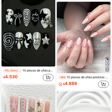
6
10 piezas de uñas postizas de verano de forma almendrada hechas a mano, estilo Y2K Millennium cool, contraste blanco y negro, gato de dibujos animados pintado a mano, rayas espirales, estrellas y lazo de purpurina plateada con decoración de strass, pegamento de gelatina y lima de uñas gratis
-7%
Último día
4.530
10 piezas de uñas postizas de edición limitada de verano hechas a mano, uñas falsas cortas con forma de almendra, estilo dulce de chica con tono rosa, pintadas a mano con lunares rosa y blanco / rosa y nude, decoración de rayas verticales rosa y blanco, efecto de gelatina translúcida, versátiles, vienen con herramientas de manicura, rápidas de poner y quitar, adecuadas para salidas de verano, citas, exclusivas para mujeres y niñas, pegatinas de uñas con forma de almendra hechas a mano, uñas postizas de presión
$
-14%
4.889
$