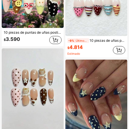
10 piezas de puntas de uñas postizas hechas a mano con forma de almendra de longitud media-larga - Estilo de dibujos animados lindo con manzana, piano y elementos decorativos 3D, juego de uñas postizas lindas estilo Y2K, juego de uñas reutilizable adecuado para uso diario y fiestas
3.590
$
10 piezas de uñas postizas de almendra medianas hechas a mano, base de gelatina nude brillante, punta francesa con lunares macaron y rayas de bloques de color, decoración de anillo plateado con estrella de diamante roto, estilo Y2K lindo y juguetón, uñas postizas reutilizables para playa, boda, fiesta y uso diario de verano
-9%
Últimos 1 días
4.814
$
Estimado