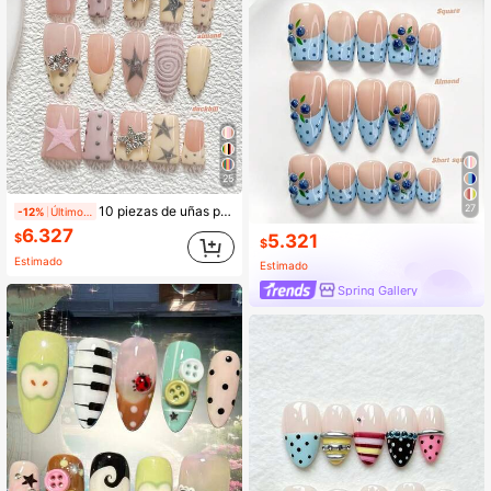
25
27
10 piezas de uñas postizas estilo macaron hechas a mano, set de arte de uñas de polygel, estrella de strass 3D plateada, estrella rosa, ojo de gato, lunares, esmalte de uñas rosa y amarillo, estilo fresco, incluye herramientas para uñas, 3 tamaños disponibles, forma de almendra, pato, ataúd, adecuado para fiestas, baile, uso diario
-12%
Últimos 1 días
6.327
5.321
$
$
Estimado
Estimado
Spring Gallery