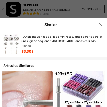
SHEIN APP
×
CONSEGUIR
Descarga la APP y gana ofertas exclusivas
(1,319)
Similar
100 piezas Bandas de lijado mini rosas, aptas para taladro de
uñas, grano pequeño 120# 180# 240# Bandas de lijado,
limas de uñas, bandas de amolado para uñas acrílicas y
Blanco
manicura de gel, incluye brocas de vástago de 3.1 mm
$3.303
mejoradas
Artículos Similares