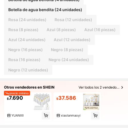
Botella de agua bendita (24 unidades)
Rosa (24 unidades)
Rosa (12 unidades)
Rosa (8 piezas)
Azul (8 piezas)
Azul (16 piezas)
Azul (24 unidades)
Azul (12 unidades)
Negro (16 piezas)
Negro (8 piezas)
Rosa (16 piezas)
Negro (24 unidades)
Negro (12 unidades)
Otros vendedores en SHEIN
Ver todos los 2 vendedores
precio mínimo
7.690
37.586
$
$
YUANXII
xiaolanmaoyi