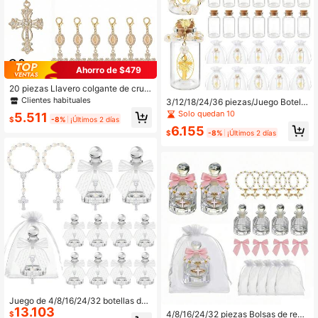
Ahorro de $479
20 piezas Llavero colgante de cruz
con perlas doradas y strass, colgant
Clientes habituales
3/12/18/24/36 piezas/Juego Botella
e de cruz religiosa para bolso, adec
s de Agua Bendita para con Cruz de
Solo quedan 10
5.511
uado para bautizo, primera comunió
$
-8%
¡Últimos 2 días
Cuentas de Rosa y Bolsa de Organz
n, recuerdos de boda
6.155
a Transparente, Adecuado para en l
$
-8%
¡Últimos 2 días
a Iglesia, Regalos de Primera Comu
nión
Juego de 4/8/16/24/32 botellas de
13.103
agua bendita, incluye botellas de vi
4/8/16/24/32 piezas Bolsas de rega
$