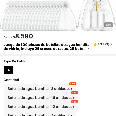
1/24
8.590
$
Desde
Juego de 100 piezas de botellas de agua bendita
3,33
(
3
)
de vidrio, incluye 25 cruces doradas, 25 bote
llas de agua bendita, 25 bolsas de organza tr
ansparentes, 25 lazos, adecuado para regalos de
comunión, bautizo, boda y regalos de fiesta temá
Tipo De Estilo
tica
A
Cantidad
6 left
Botella de agua bendita (8 unidades)
3 left
Botella de agua bendita (16 unidades)
4 left
Botella de agua bendita (12 unidades)
Botella de agua bendita (4 unidades)