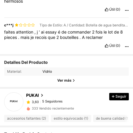
hermosos
Útil
(0)
c***j
Tipo de Estilo: A / Cantidad: Botella de agua bendita (8 unidades)
faites
attention
,
j
'
ai
essay
é
de
commander
2
fois
le
lot
de
8
pieces
.
mais
je
recois
que
2
bouteilles
.
A
reclamer
Útil
(0)
5 Seguidores
3,60
Detalles Del Producto
5 Seguidores
3,60
Material:
Vidrio
5 Seguidores
3,60
Ver más
5 Seguidores
3,60
PUKAI
Seguir
5 Seguidores
3,60
b***o
seguido
Hace 1 día
5 Seguidores
3,60
333 Vendido recientemente
accesorios faltantes (2)
estilo equivocado (1)
de buena calidad (1)