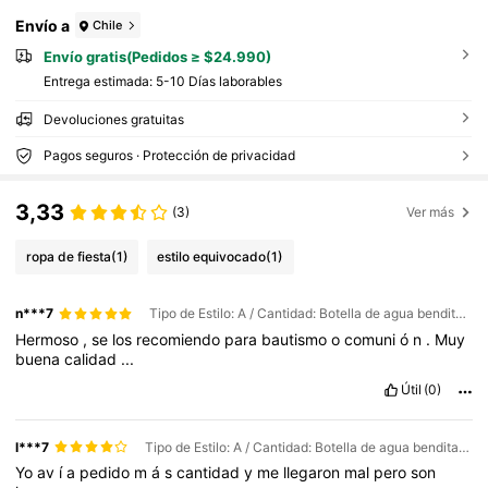
Envío a
Chile
Envío gratis(Pedidos ≥ $24.990)
Entrega estimada:
5-10 Días laborables
Devoluciones gratuitas
Pagos seguros · Protección de privacidad
3,33
(3)
Ver más
ropa de fiesta
(1)
estilo equivocado
(1)
n***7
Tipo de Estilo: A / Cantidad: Botella de agua bendita (24 unidades)
Hermoso
,
se
los
recomiendo
para
bautismo
o
comuni
ó
n
.
Muy
buena
calidad
...
Útil
(0)
l***7
Tipo de Estilo: A / Cantidad: Botella de agua bendita (16 unidades)
Yo
av
í
a
pedido
m
á
s
cantidad
y
me
llegaron
mal
pero
son