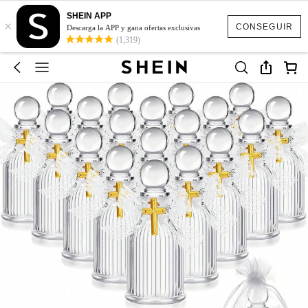
SHEIN APP
×
CONSEGUIR
Descarga la APP y gana ofertas exclusivas
(1,319)