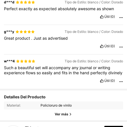
d***d
Tipo de Estilo: blanco / Color: Dorado
Perfect
exactly
as
expected
absolutely
awesome
as
shown
Útil
(0)
g***y
Tipo de Estilo: blanco / Color: Dorado
Great
product
.
Just
as
advertised
Útil
(0)
w***4
Tipo de Estilo: blanco / Color: Dorado
Such
a
beautiful
set
will
accompany
any
journal
or
writing
experience
flows
so
easily
and
fits
in
the
hand
perfectly
divinely
Útil
(0)
10K Seguidores
4,92
Detalles Del Producto
Material:
Policloruro de vinilo
10K Seguidores
4,92
Ver más