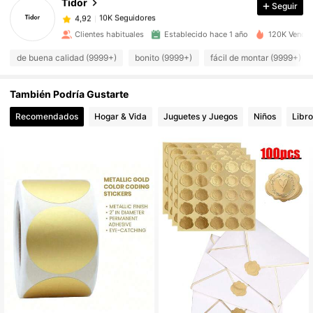
Tidor
Seguir
10K Seguidores
4,92
k***l
pagó
Hace 1 día
Clientes habituales
Establecido hace 1 año
120K Vendid
10K Seguidores
4,92
de buena calidad (9999+)
bonito (9999+)
fácil de montar (9999+)
También Podría Gustarte
10K Seguidores
4,92
Recomendados
Hogar & Vida
Juguetes y Juegos
Niños
Libro
10K Seguidores
4,92
10K Seguidores
4,92
10K Seguidores
4,92
10K Seguidores
4,92
10K Seguidores