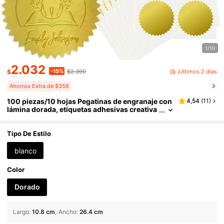
1/10
2.032
-15%
¡Últimos 2 días
$
$2.390
Ahorros Extra de $358
100 piezas/10 hojas Pegatinas de engranaje con
4,54
(
11
)
lámina dorada, etiquetas adhesivas creativa
s con forma de engranaje redondo, pegatina
s de sello para certificados de premios, útiles es
colares
Tipo De Estilo
blanco
Color
Dorado
Largo
:
10.8 cm
Ancho
:
26.4 cm