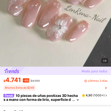
1/8
4.741
-5%
¡Últimos 3 días
$
$4.990
Ahorros Extra de $249
10 piezas de uñas postizas 3D hecha
4,90
(
1000+
)
s a mano con forma de lirio, superficie d
egradada en rosa y adornos asimétricos
de gotas de agua. Hacen que las manos luzc