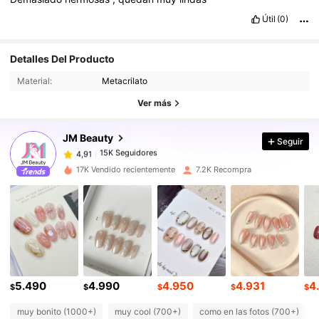
Útil
(0)
15K Seguidores
Detalles Del Producto
4,91
Material:
Metacrilato
15K Seguidores
Ver más
4,91
JM Beauty
Seguir
15K Seguidores
4,91
e***a
pagó
Hace 1 día
17K Vendido recientemente
7.2K Recompra
15K Seguidores
4,91
15K Seguidores
4,91
15K Seguidores
4,91
5.490
4.990
4.950
4.931
4
$
$
$
$
$
muy bonito (1000+)
muy cool (700+)
como en las fotos (700+)