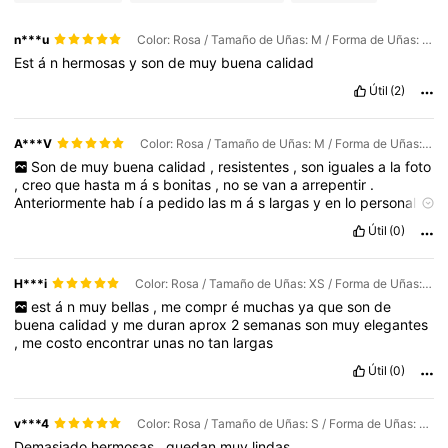
n***u
Color: Rosa / Tamaño de Uñas: M / Forma de Uñas: Oval
Est
á
n
hermosas
y
son
de
muy
buena
calidad
Útil
(2)
A***V
Color: Rosa / Tamaño de Uñas: M / Forma de Uñas: Oval
Son
de
muy
buena
calidad
,
resistentes
,
son
iguales
a
la
foto
,
creo
que
hasta
m
á
s
bonitas
,
no
se
van
a
arrepentir
.
Anteriormente
hab
í
a
pedido
las
m
á
s
largas
y
en
lo
personal
me
gustaron
mucho
m
á
s
.
Útil
(0)
H***i
Color: Rosa / Tamaño de Uñas: XS / Forma de Uñas: Oval
est
á
n
muy
bellas
,
me
compr
é
muchas
ya
que
son
de
buena
calidad
y
me
duran
aprox
2
semanas
son
muy
elegantes
,
me
costo
encontrar
unas
no
tan
largas
Útil
(0)
v***4
Color: Rosa / Tamaño de Uñas: S / Forma de Uñas: Oval
Demasiado
hermosas
,
quedan
muy
lindas