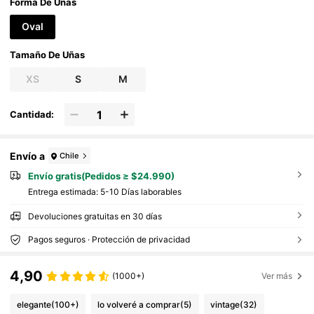
an talla grande claras, elegantes y encantad
Forma De Uñas
oramente sencillas. El set incluye 1 uña artifi
cial, 1 gel y 1 lima de uñas. Adecuadas para u
Oval
ñas postizas hechas a mano
Tamaño De Uñas
XS
S
M
Cantidad:
Envío a
Chile
Envío gratis(Pedidos ≥ $24.990)
Entrega estimada:
5-10 Días laborables
Devoluciones gratuitas en 30 días
Pagos seguros · Protección de privacidad
4,90
(1000+)
Ver más
elegante
(100+)
lo volveré a comprar
(5)
vintage
(32)