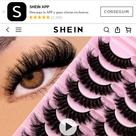
SHEIN APP
×
CONSEGUIR
Descarga la APP y gana ofertas exclusivas
(1,319)