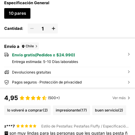
Especificación General
10 pares
Cantidad:
Envío a
Chile
Envío gratis(Pedidos ≥ $24.990)
Entrega estimada:
5-10 Días laborables
Devoluciones gratuitas
Pagos seguros · Protección de privacidad
4,95
(500+)
Ver más
lo volveré a comprar
(2)
impresionante
(17)
buen servicio
(2)
z***7
Estilo de Pestañas: Pestañas Fluffy / Especificación General: 10 pares
son
muy
lindas
para
las
personas
que
les
gustan
las
pesta
ñ