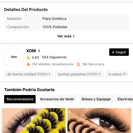
Detalles Del Producto
Material:
Fibra Sintética
564 Seguidores
4,83
Composición:
100% Poliéster
Ver más
564 Seguidores
4,83
XDM
Seguir
564 Seguidores
4,83
74K Vendido recientemente
18K Recompra
de buena calidad (1000+)
bonitas pestañas (1000+)
lo adoro (1000
564 Seguidores
4,83
También Podría Gustarte
564 Seguidores
4,83
Recomendados
Accesorios de Vestir
Bolsos y Equipaje
Electrod
564 Seguidores
4,83
564 Seguidores
4,83