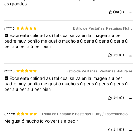
as
grandes
Útil
(1)
r***5
Estilo de Pestañas: Pestañas Fluffy
Excelente
calidad
as
í
tal
cual
se
va
en
la
imagen
s
ú
per
padre
muy
bonito
me
gust
ó
mucho
s
ú
per
s
ú
per
s
ú
per
s
ú
per
s
ú
per
s
ú
per
bien
Útil
(0)
r***5
Estilo de Pestañas: Pestañas Naturales
Excelente
calidad
as
í
tal
cual
se
va
en
la
imagen
s
ú
per
padre
muy
bonito
me
gust
ó
mucho
s
ú
per
s
ú
per
s
ú
per
s
ú
per
s
ú
per
s
ú
per
bien
Útil
(0)
J***e
Estilo de Pestañas: Pestañas Fluffy / Especificación General: 10 pares
Me
gust
ó
mucho
lo
volver
í
a
a
pedir
Útil
(0)