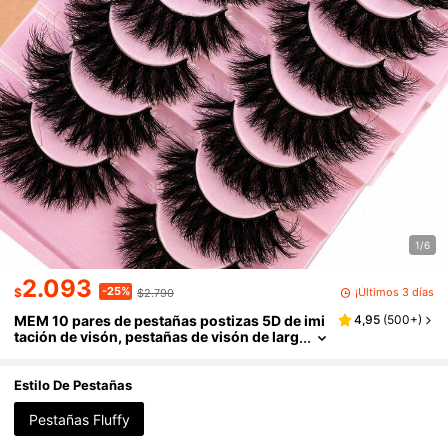
1/6
2.093
-25%
¡Últimos 3 días
$
$2.790
MEM 10 pares de pestañas postizas 5D de imi
4,95
(
500+
)
tación de visón, pestañas de visón de larg
a duración, pestañas naturales y dramátic
as gruesas, pestañas postizas 3D extendidas
y gruesas
Estilo De Pestañas
Pestañas Fluffy