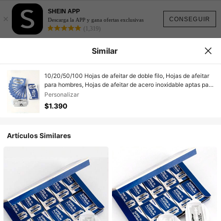
SHEIN APP
×
CONSEGUIR
Descarga la APP y gana ofertas exclusivas
(1,319)
Similar
10/20/50/100 Hojas de afeitar de doble filo, Hojas de afeitar
para hombres, Hojas de afeitar de acero inoxidable aptas para
la mayoría de las máquinas de afeitar manuales, que
Personalizar
proporcionan una experiencia de afeitado suave y limpia, son
$1.390
la opción de salones de belleza y peluquerías
Artículos Similares