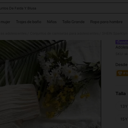
untos De Falda Y Blusa
and down arrow keys to navigate search Búsqueda reciente and Busca y Encuentr
 mujer
Trajes de baño
Niños
Talla Grande
Ropa para hombre
cas adolescentes
Conjuntos de camisetas para adolescentes
/
/
Adoles
Volant
SKU: s
Doble 
Piezas
Desde
PR
Primav
#1
Talla
13Y
15Y