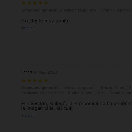
Adecuado general: La talla corresponde, Color: Albaricoque, Talla: 
Adecuado general:
La talla corresponde
Color:
Albaricoq
Excelente muy bonito
Traducir
5***3
14 May,2026
Adecuado general: La talla corresponde, Altura: 81 cm / 32 in, Peso: 2
Adecuado general:
La talla corresponde
Altura:
81 cm / 3
Caderas:
40 cm / 16 in
Busto:
40 cm / 16 in
Color:
Albar
Ese vestido, si llegó, si lo recomiendo hacer idén
la imagen talla, tal cual
Traducir