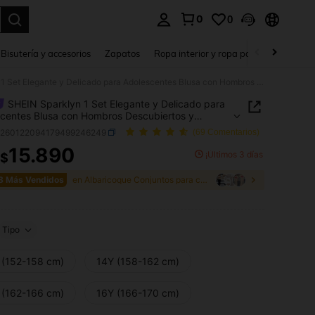
0
0
a. Press Enter to select.
Bisutería y accesorios
Zapatos
Ropa interior y ropa para dormir
Ho
SHEIN Sparklyn 1 Set Elegante y Delicado para Adolescentes Blusa con Hombros Descubiertos y Volantes Asimétricos Combinada con Falda a Juego de Doble Capa con Volantes en el Bajo, Conjunto de 2 Piezas para Salidas y Reuniones Casuales, Primavera/Verano
SHEIN Sparklyn 1 Set Elegante y Delicado para
centes Blusa con Hombros Descubiertos y
es Asimétricos Combinada con Falda a Juego de
k260122094179499246249
(69 Comentarios)
Capa con Volantes en el Bajo, Conjunto de 2
15.890
 para Salidas y Reuniones Casuales,
¡Últimos 3 días
$
ICE AND AVAILABILITY
era/Verano
8 Más Vendidos
en Albaricoque Conjuntos para chicas adolescentes
Tipo
 (152-158 cm)
14Y (158-162 cm)
 (162-166 cm)
16Y (166-170 cm)