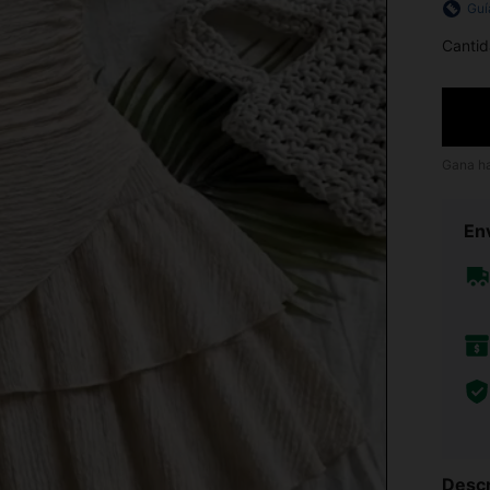
Guí
Cantid
Gana h
Env
Descr