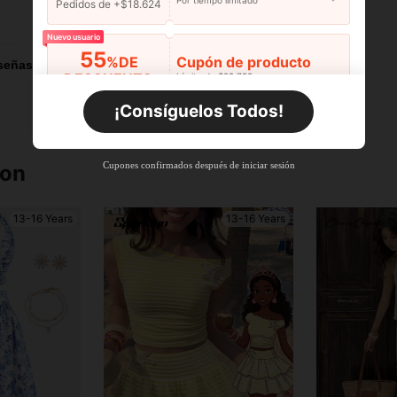
Por tiempo limitado
Pedidos de +$18.624
Útil (2)
Nuevo usuario
55
%DE
Cupón de producto
señas
DESCUENTO
Límite de $29.798
Por tiempo limitado
Pedidos de +$27.936
¡Consíguelos Todos!
Nuevo usuario
55
%DE
Cupón de producto
Cupones confirmados después de iniciar sesión
ron
DESCUENTO
Límite de $27.936
Por tiempo limitado
Pedidos de +$37.248
13-16 Years
13-16 Years
Nuevo usuario
57
%DE
Cupón de producto
DESCUENTO
Límite de $32.592
Por tiempo limitado
Pedidos de +$46.560