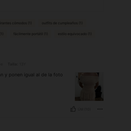
irantes cómodos (1)
outfits de cumpleaños (1)
(1)
fácilmente portátil (1)
estilo equivocado (1)
13Y
ue
Talla:
13Y
an y ponen igual al de la foto
Útil (10)