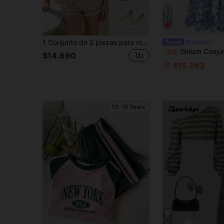
1 Conjunto de 2 piezas para mujer y adolescente de verano, estilo vintage dulce, estampado de lunares negros, top de tirantes sin mangas con volantes y decoración de lazo, cintura ceñida y bajo con volantes & shorts, para ir al trabajo, streetwear y vacaciones
Girlism
Girlism Conjunto de dos piezas de top de cuello halter con estampado de flores elegante y falda larga para adole
-2%
$14.690
$15.283
13-16 Years