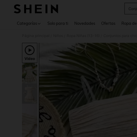
Conj
Use up 
Categorías
Solo para ti
Novedades
Ofertas
Ropa de
Página principal
Niños
Ropa Niñas (13-16)
Conjuntos para chi
/
/
/
Video