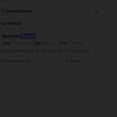
4,86
1.8K
134K
s Y Dimensiones
 La Tienda
4,86
1.8K
134K
Sparklyn
4,86
1.8K
134K
Calificación
Artículos
Seguidores
r***c
pagó
Hace 1 día
 Vendido recientemente
710K Recompra
Incremento de seguidores de 51
4,86
1.8K
134K
Todos los artículos
Seguir
4,86
1.8K
134K
4,86
1.8K
134K
4,86
1.8K
134K