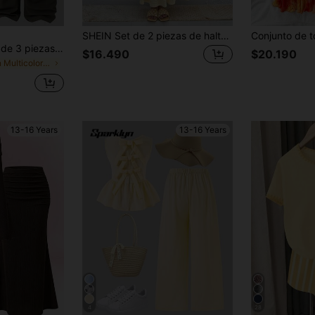
SHEIN Set de 2 piezas de halter top informal y cómodo + falda A-line con decoración floral para adolescentes
Sparklyn Conjunto de 3 piezas de camisola de punto casual, tirantes y pantalones de pierna ancha, cómodo y de moda para adolescentes, adecuado para deportes al aire libre, ocio y uso diario, diseño de hombros oblicuos
$16.490
$20.190
en Multicolor Conjuntos para chicas adolescentes
13-16 Years
13-16 Years
4
28