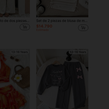
SHEIN Conjunto de dos piezas de camiseta de punto acanalado blanco sólido y shorts con estampado floral y cinturón para adolescentes, adecuado para verano, graduación, vuelta al colegio, vacaciones, festival, almuerzo, festival de música
Set de 2 piezas de blusa de manga larga y falda asimétrica holgada, casual y minimalista, cómoda para adolescentes
$14.790
Estimado
13-16 Years
13-16 Years