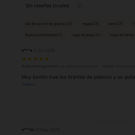
Sin reseñas locales
día de acción de gracias (3)
regalo (3)
tenis (2)
T
Buena portabilidad (1)
ropa de playa (1)
ropa de fiesta 
a***a
2 Jun,2026
Adecuado general: La talla corresponde, Color: Albaricoque, Talla: 
Adecuado general:
La talla corresponde
Color:
Albaricoq
Muy bonito trae los tirantes de plástico y se quit
Traducir
a***m
22 May,2026