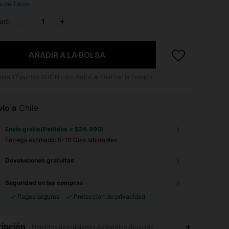
a de Tallas
ad:
AÑADIR A LA BOLSA
asta
17
puntos SHEIN calculados al finalizar la compra.
ío a
Chile
Envío gratis(Pedidos ≥ $24.990)
Entrega estimada:
5-10 Días laborables
Devoluciones gratuitas
Seguridad en las compras
Pagos seguros
Protección de privacidad
ipción
Hombros descubiertos,Asimétrico,Ajustado