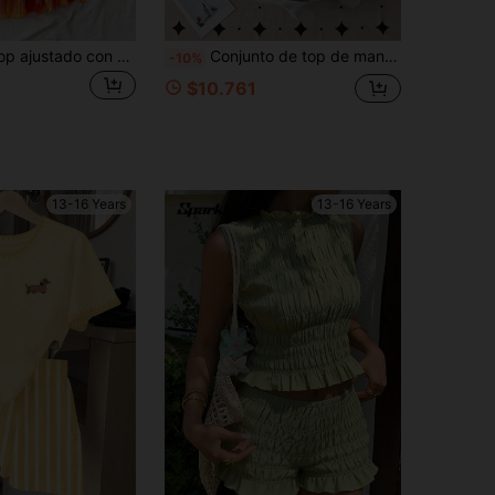
Conjunto de top ajustado con cuello de corbata y escote en V con efecto tie-dye de puesta de sol y falda mini con volantes para adolescentes, adecuado para vacaciones, citas, té de la tarde, playa, crucero, viaje a la ciudad, festival de música, vacaciones bohemias. Conjunto de dos piezas naranja, conjunto de verano de dos piezas, conjunto de falda y top de verano, vestido de niña, atuendos de verano rojos y naranjas para vacaciones, conjunto de fiesta de puesta de sol, atuendos de verano para mujer
Conjunto de top de manga larga con cuello redondo y estampado digital gris y pantalones de pierna ancha con decoración de lazo para niña joven, otoño/invierno
-10%
$10.761
13-16 Years
13-16 Years