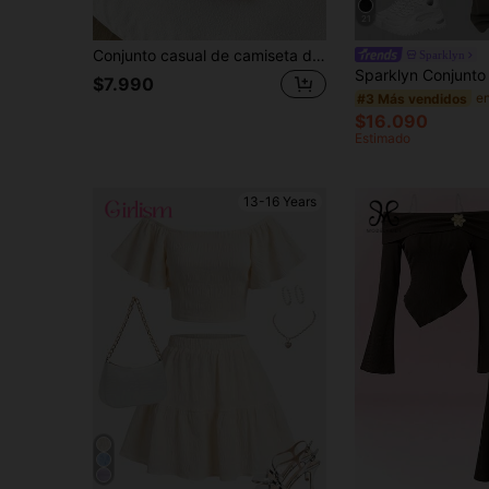
21
Conjunto casual de camiseta de manga corta con estampado de letras y pantalones cortos para adolescentes
Sparklyn
$7.990
#3 Más vendidos
$16.090
Estimado
13-16 Years