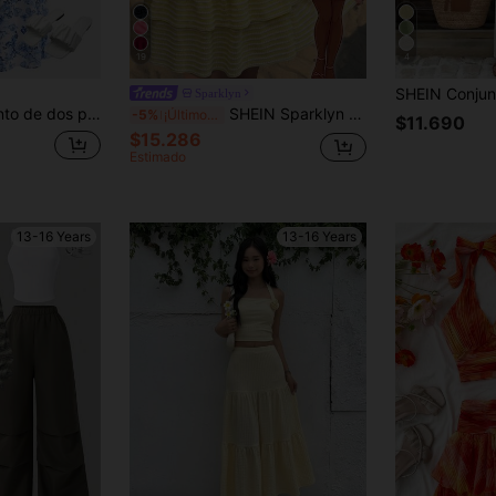
19
4
Sparklyn
scentes, en azul y blanco tejido, adecuado para primavera y verano, festivales y viajes de vacaciones
SHEIN Sparklyn Nuevo conjunto de 2 piezas para adolescentes con una elegante y cómoda blusa de punto jacquard azul de cuello redondo y una falda a dos niveles a juego. La cintura y el bajo recogidos de la blusa crean un aspecto general elegante. Este conjunto de alta calidad es perfecto para el uso diario, incluyendo vacaciones, viajes y fiestas, y es ideal para la primavera y el verano.
-5%
¡Últimos 3 días
$11.690
$15.286
Estimado
13-16 Years
13-16 Years