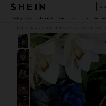
Muse
Use up 
Categorías
Solo para ti
Novedades
Ofertas
Ropa de
Página principal
Joyas & Relojes
Joyería de moda para mujer
C
/
/
/