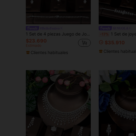
#BrilloFestivo
NUOLA
1 Set de 4 piezas Juego de Joyas de Lujo con Circonita Cúbica - Collar, Aretes, Juego de Joyas de Boda y Fiesta Nupcial para Mujeres
1 Set de joyería con borlas de circonita cúbica romántica, a
-17%
$23.690
$35.910
Estimado
Clientes habitua
Clientes habituales