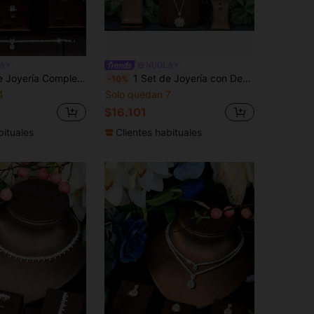
A
NUOLA
tangular de Circonita + Accesorio Colgante de Lazo con Cadena Fina y Pavé Completo Trapezoidal + Joyería de Outfit con Estilo Cool de Tienda de Influencer Coreana
1 Set de Joyería con Decoración de Hojas de Circonita Cúbica Suave Adecuado para Mujeres en Bodas
-10%
4
Solo quedan 7
$16.101
bituales
Clientes habituales