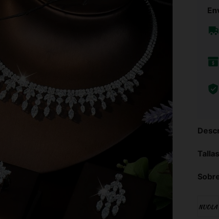
Env
Descr
Talla
Sobre