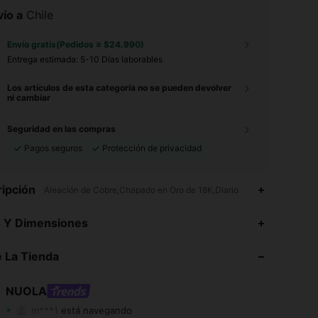
ío a
Chile
Envío gratis(Pedidos ≥ $24.990)
Entrega estimada:
5-10 Días laborables
Los artículos de esta categoría no se pueden devolver
ni cambiar
Seguridad en las compras
Pagos seguros
Protección de privacidad
ipción
Aleación de Cobre,Chapado en Oro de 18K,Diario
4,93
239
32K
s Y Dimensiones
4,93
239
32K
 La Tienda
4,93
239
32K
NUOLA
m***1
está navegando
4,93
239
32K
Calificación
Artículos
Seguidores