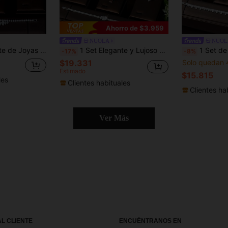
Ahorro de $3.959
NUOLA
NUOL
Lágrima, Rombo y Corona, Adecuado para el Uso de Boda de Mujeres
1 Set Elegante y Lujoso Conjunto de Joyería con Racimo Floral de Circonita Cúbica, Diseño de Escote en V + Colgante Floral, Adecuado para Gala Nocturna de Mujeres, Uso en Alfombra Roja
1 Set de Joyería Estilo Minimalista Resistente con Cadena Fina Incrustada Completa, Ojo de Caballo con D
-17%
-8%
$19.331
Solo quedan 
Estimado
$15.815
les
Clientes habituales
Clientes ha
Ver Más
AL CLIENTE
ENCUÉNTRANOS EN