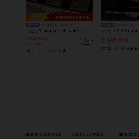
Ahorro de $4.715
#EstiloDeCelebridad
NUOLA
1 juego de elegante conjunto de joyería decorado con borlas de circonita cúbica, adecuado para regalar a mujeres como regalo de bodas
1 Set Elegante de Joyas Decoradas con Circonita Cúbica en Forma de 
-12%
-17%
$34.575
$48.854
Estimado
Clientes habitua
Clientes habituales
SOBRE NOSOTROS
AYUDA & APOYO
SERVICIO 