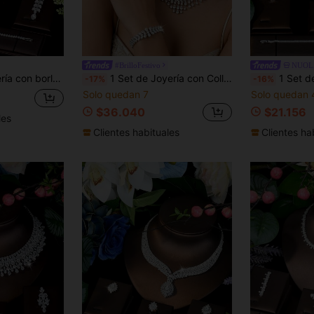
#BrilloFestivo
NUOL
decuado como regalo del Día de San Valentín para mujeres
1 Set de Joyería con Collar, Pendientes, Anillo y Pulsera de Tono Plateado con Circonita Cúbica (CZ) de Corte Mixto y Borlas, Conjunto Lujoso y Brillante a Juego Adecuado para Bodas, Celebraciones, Eventos de Alfombra Roja y Cenas Formales
1 Set de Joyería Completo Estilo Minimalista INS con Piedra Principal Rec
-17%
-16%
Solo quedan 7
Solo quedan 
$36.040
$21.156
les
Clientes habituales
Clientes ha