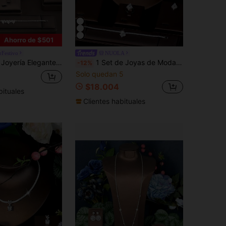
Ahorro de $501
Festivo
NUOLA
r, Adecuado para Bodas y Fiestas, Incluye 1 Par de Aretes, 1 Collar, 1 Pulsera, 1 Anillo, Sin Caja de Regalo
1 Set de Joyas de Moda con Decoración de Espiga de Trigo de Circonita Cúbica Adecuado para el Uso Diario de la Mujer
-12%
Solo quedan 5
$18.004
bituales
Clientes habituales