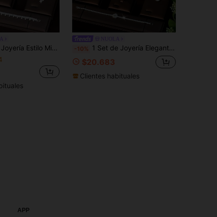
A
NUOLA
iamante Triturado y Circonita + Conjunto Combinado Ajustable con Gota de Agua Fina Triturada y Circonita Brillante + Joyería de Estilo para Espectáculos en Escenario, Fotografía de Festival y Resaltado
1 Set de Joyería Elegante, Decoración Asimétrica de Gota de Agua con Circonita Cúbica, Adecuado para Uso en Fiestas de Mujeres
-10%
4
$20.683
Clientes habituales
bituales
APP