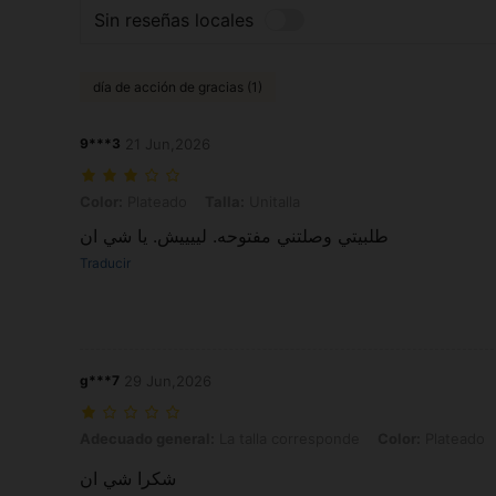
Sin reseñas locales
día de acción de gracias (1)
9***3
21 Jun,2026
Color: Plateado, Talla: Unitalla
Color:
Plateado
Talla:
Unitalla
طلبيتي وصلتني مفتوحه. لييييش. يا شي ان
Traducir
g***7
29 Jun,2026
Adecuado general: La talla corresponde, Color: Plateado, Talla: Unit
Adecuado general:
La talla corresponde
Color:
Plateado
شكرا شي ان