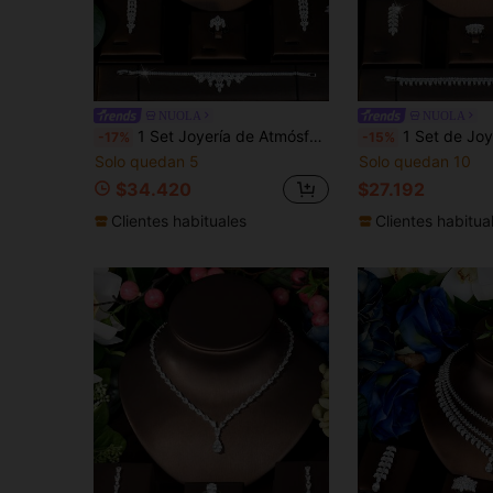
NUOLA
NUOLA
1 Set Joyería de Atmósfera Estelar con Borlas Huecas Multicapa e Incrustaciones de Circonita + Accesorios de Cadena Fina Trapezoidal de Cobertura Completa + Joyería Llamativa para Foto de Grupo de Hermanas en Fiesta de Cumpleaños Grande
1 Set de Joyería con Tono Plateado, Marquesa de CZ, Diseño de Hoja y Cascada, Conjun
-17%
-15%
Solo quedan 5
Solo quedan 10
$34.420
$27.192
Clientes habituales
Clientes habitua