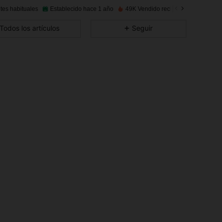
tes habituales
Establecido hace 1 año
49K Vendido recientemente
Inc
4,93
239
32K
Todos los artículos
Seguir
4,93
239
32K
4,93
239
32K
4,93
239
32K
4,93
239
32K
4,93
239
32K