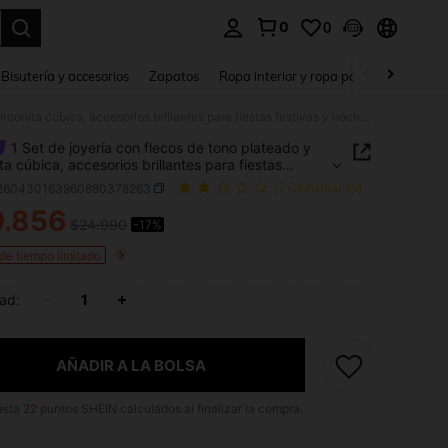
0
0
a. Press Enter to select.
Bisutería y accesorios
Zapatos
Ropa interior y ropa para dormir
Ho
1 Set de joyería con flecos de tono plateado y circonita cúbica, accesorios brillantes para fiestas festivas y noches de chicas
1 Set de joyería con flecos de tono plateado y
ta cúbica, accesorios brillantes para fiestas
as y noches de chicas
j260430163960880378263
(2 Comentarios)
0.856
$24.990
-17%
ICE AND AVAILABILITY
 de tiempo limitado
ad:
AÑADIR A LA BOLSA
asta
22
puntos SHEIN calculados al finalizar la compra.