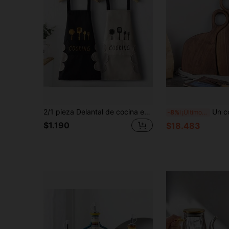
2/1 pieza Delantal de cocina estampado para mujer, con bolsillo para limpiar a mano, delantal de estilo princesa para hornear, fácil de lavar a mano, impermeable y reforzado, lindo y multiusos, adecuado para tareas del hogar, también adecuado para chefs, jardineros, panaderos, floristas, pintores, baristas, etc., se puede usar como ropa de trabajo o suministros de cocina.
Un conjunto de 2 tablas de cortar de nogal - Tablas de corta
-8%
¡Últimos 2 días
$1.190
$18.483