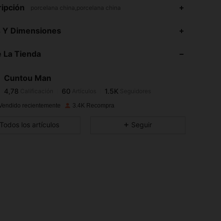
ipción
porcelana china,porcelana china
4,78
60
1.5K
s Y Dimensiones
 La Tienda
4,78
60
1.5K
Cuntou Man
4,78
60
1.5K
Calificación
Artículos
Seguidores
c***z
pagó
Hace 1 día
Vendido recientemente
3.4K Recompra
4,78
60
1.5K
Todos los artículos
Seguir
4,78
60
1.5K
4,78
60
1.5K
4,78
60
1.5K