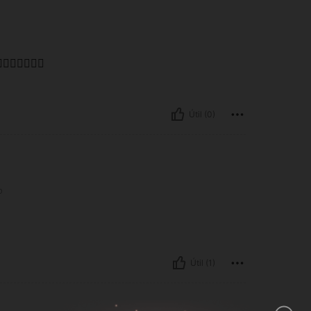
👍🏼👍🏼👍🏼
Útil (0)
o
Útil (1)