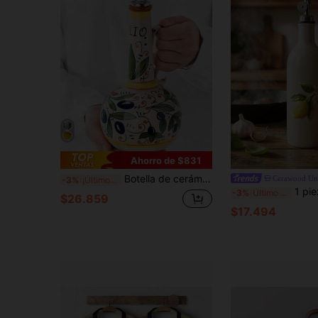
Ahorro de $831
Botella de cerámica para aceite de oliva pintada a mano con subglaseado verde, dispensador hermético de aceite y vinagre para uso en la cocina del hogar
Cerawood Un
-3%
¡Últimos 2 días
1 pieza Botella de aceite de cerámica pintada a mano con forma de limón, botella de salsa de so
-3%
Último día
$26.859
$17.494