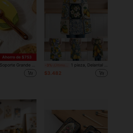
Ahorro de $753
orte Grande para Cuchara de Cerámica con Diseño de Limón, Adecuado para Estufa, Elegante Soporte para Utensilios de Cocina, Estante Resistente al Calor para Utensilios, Se Puede Colocar en la Encimera, Lavavajillas, Regalo Ideal para Bodas, Inauguraciones de Casas y Otras Ocasiones
1 pieza, Delantal de poliéster con estampado de limón, adecuado para cocinar, hornear y jardinería - se puede usar como vestimenta para la cocina y el comedor
-3%
¡Últimos 2 días
$3.482