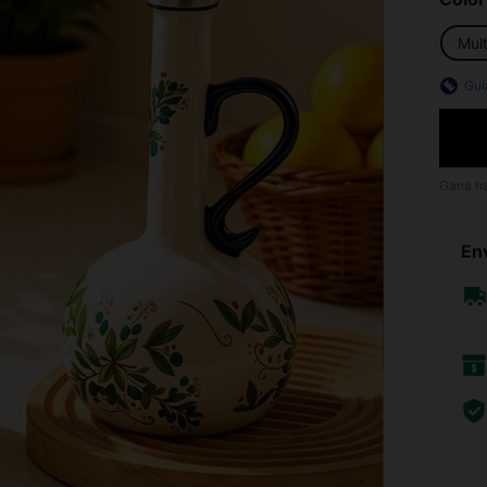
Mult
Guí
Gana h
Env