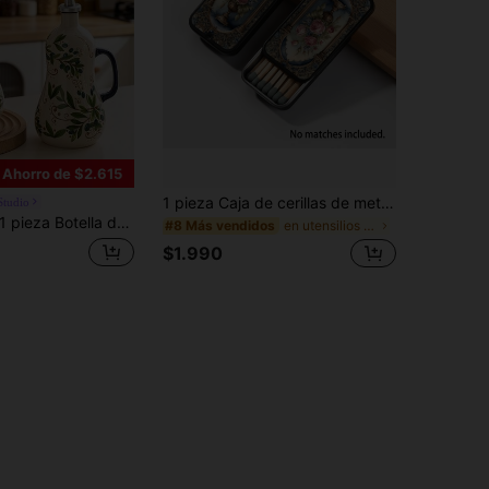
Ahorro de $2.615
1 pieza Caja de cerillas de metal vintage color oro rosa, puede contener 20 cerillas (cerillas no incluidas), tamaño de bolsillo, adecuado como regalo para ti mismo, novia o madre, como regalo de cumpleaños, vacaciones o Navidad
Studio
ieza Botella de aceite de cerámica con patrón de limón vintage, botella de condimento con hoja de limón pintada a mano, ideal para usar como botella de aceite de oliva, botella de salsa de soja o aceitera; adecuada para hoteles y restaurantes; a prueba de fugas y goteos; un regalo encantador
en utensilios de cocina como regalo de papá Herram
#8 Más vendidos
$1.990