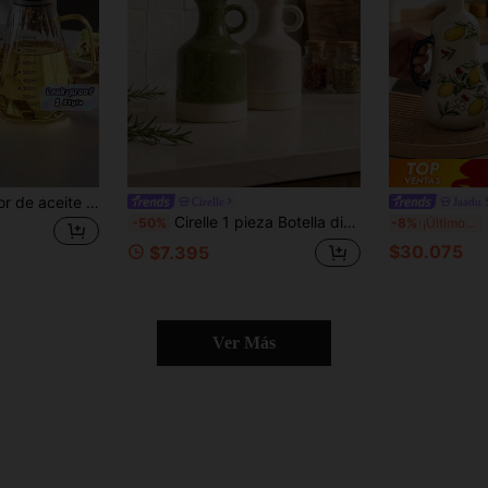
1 pieza Dispensador de aceite - 500ml/700ml/900ml Cristal, Pico con control de ángulo y mango cómodo - Perfecto para aceite de cocina, esencial de cocina | Suministros de cocina modernos | Vidrio
Cirelle
Jaadu 
Cirelle 1 pieza Botella dispensadora de aceite de oliva de cerámica con asa y tapón de corcho, aceitera y vinagrera de cerámica artesanal, contenedor dispensador de líquidos de dos tonos esmaltados para decoración de encimera de cocina (Verde / Blanco crema)
1 p
-50%
-8%
¡Últimos 2 días
$30.075
$7.395
Ver Más