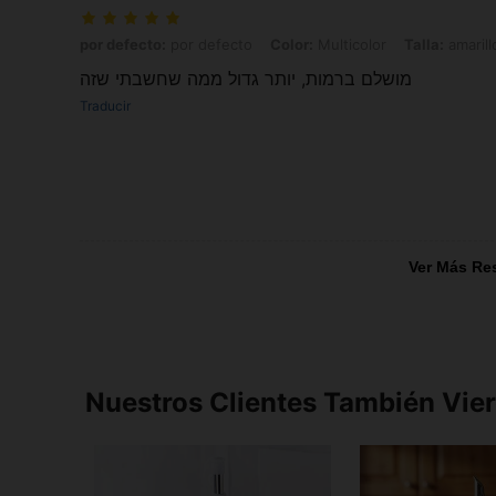
por defecto: por defecto, Color: Multicolor, Talla: amarillo
por defecto:
por defecto
Color:
Multicolor
Talla:
amarill
מושלם ברמות, יותר גדול ממה שחשבתי שזה
Traducir
Ver Más Re
Nuestros Clientes También Vie