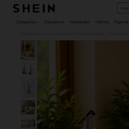
Acei
Use up 
Categorías
Solo para ti
Novedades
Ofertas
Ropa de
Página principal
Hogar & Vida
Cocina & Comedor
Utensilios &
/
/
/