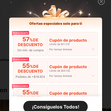
o
Ofertas especiales solo para ti
Nuevo usuario
57
%DE
Cupón de producto
DESCUENTO
Límite de $11.174
Útil (0)
Por tiempo limitado
Sin mín. de compra
señas
Nuevo usuario
55
%DE
Cupón de producto
DESCUENTO
Límite de $25.142
Por tiempo limitado
Pedidos de +$18.624
Nuevo usuario
ron
55
%DE
Cupón de producto
DESCUENTO
Límite de $29.798
Por tiempo limitado
Pedidos de +$27.936
¡Consíguelos Todos!