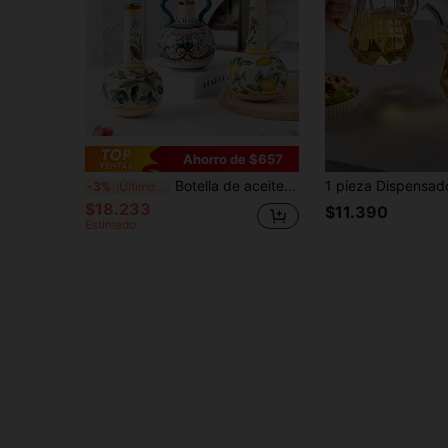
Ahorro de $657
Botella de aceite de oliva, aceitera y vinagrera de cerámica con relieve de esmalte, accesorios de cocina, dispensador de almacenamiento, botella para condimentar aceite
-3%
¡Últimos 2 días
$18.233
$11.390
Estimado