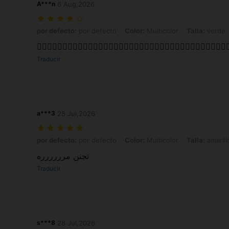
A***n
6 Aug,2026
por defecto: por defecto, Color: Multicolor, Talla: verde
por defecto:
por defecto
Color:
Multicolor
Talla:
verde
👍🏼👍🏼👍🏼👍🏼👍🏼👍🏼👍🏼👍🏼👍🏼👍🏼👍🏼👍🏼👍🏼👍🏼👍🏼👍🏼👍🏼👍🏼👍
Traducir
a***3
25 Jul,2026
por defecto: por defecto, Color: Multicolor, Talla: amarillo
por defecto:
por defecto
Color:
Multicolor
Talla:
amarill
تجنن مرررررره
Traducir
s***8
28 Jul,2026