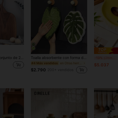
r de cocina hechas a mano de alta calidad para la preparación de alimentos, materiales de tronco, perfectas para parejas y cocineros del hogar
Toalla absorbente con forma de hoja con bucle colgante, toalla de baño y cocina de microfibra altamente absorbente, adecuada para el baño, toalla de mano con forma de hoja a la moda, ideal para el Día de la Madre y otros regalos festivos
Sop
-13%
¡Últimos 2 días
en Otras herramientas de cocina
#4 Más vendidos
$5.037
$2.790
200+ vendidos