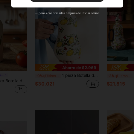
Nuevo usuario
55
%DE
Cupón de producto
Cupones confirmados después de iniciar sesión
DESCUENTO
Límite de $27.936
Por tiempo limitado
Pedidos de +$37.248
Nuevo usuario
57
%DE
Cupón de producto
DESCUENTO
Límite de $32.592
Por tiempo limitado
Pedidos de +$46.560
Ahorro de $2.969
1 pieza Botella de aceite de cerámica con patrón de limón vintage, botella de condimento con hoja de limón pintada a mano, adecuada para botella de aceite de oliva, botella de salsa de soja o dispensador de aceite; adecuada para hotel y restaurante; a prueba de fugas y goteos; regalo exquisito
1 p
ion
-9%
¡Últimos 2 días
-3%
¡Últimos 2 días
ja con forma de limón con pico inclinado para vinagre y condimentos, adecuada para el almacenamiento en la cocina del hogar de aceite de oliva, vinagre y salsa de soja, se puede usar como regalo y decoración festiva
$30.021
$21.815