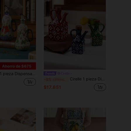
Ahorro de $675
ieza Dispensador de aceite de cerámica, bomba de aceite de oliva de cerámica pintada a mano y asa, botella de aceite de cocina, patrón floral elegante, gran capacidad, accesorio de cocina, adecuado para la decoración de la cocina del hogar
Cirelle
Cirelle 1 pieza Dispensador de aceite de cerámica, dispensador de salsa de soja con tapa y asa de madera, diseño de porcelana azul y blanca, apto para congelador, forma cuadrada, adecuado para almacenamiento de condimentos de cocina, vinagre, salsa de soja y recipiente de condimentos, solución de almacenamiento de cocina | Diseño floral artístico | Tarro con tapa de madera | Botella dispensadora
-5%
¡Últimos 2 días
$17.851