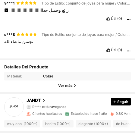
9***1
Tipo de Estilo: conjunto de joyas para mujer / Color: Dorado / Talla: Unitalla
رائع
وجميل
جداااااااااااااااااااااااااااا
Útil
(0)
s***8
Tipo de Estilo: conjunto de joyas para mujer / Color: Plateado / Talla: Unitalla
تجنننن
ماشاءالله
Útil
(0)
953 Seguidores
4,94
Detalles Del Producto
Material:
Cobre
953 Seguidores
4,94
Ver más
953 Seguidores
4,94
JANDT
Seguir
953 Seguidores
4,94
Clientes habituales
Establecido hace 1 año
9.8K Vendid
953 Seguidores
4,94
muy cool (1000+)
bonito (1000+)
elegante (1000+)
de buena c
953 Seguidores