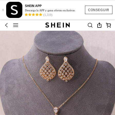
SHEIN APP
×
CONSEGUIR
Descarga la APP y gana ofertas exclusivas
(1,319)