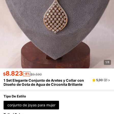
1/8
8.823
$
-8%
$9.590
1 Set Elegante Conjunto de Aretes y Collar con
5,00
(
2
)
Diseño de Gota de Agua de Circonita Brillante
Tipo De Estilo
conjunto de joyas para mujer