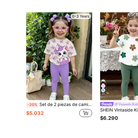
0-3 Years
29
Set de 2 piezas de camiseta y leggings casuales y versátiles para niñas bebés, blanco crema y morado crema, con lazo morado, estampado de gato lindo, camiseta de manga corta y cuello redondo holgado y leggings morados, conjunto de ropa de primavera y verano
Vintaside Kid
-20%
$5.032
$6.290