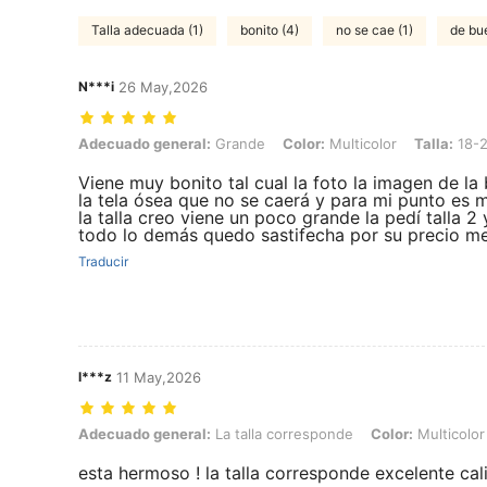
Talla adecuada (1)
bonito (4)
no se cae (1)
de bu
N***i
26 May,2026
Adecuado general: Grande, Color: Multicolor, Talla: 18-24M
Adecuado general:
Grande
Color:
Multicolor
Talla:
18-
Viene muy bonito tal cual la foto la imagen de la
la tela ósea que no se caerá y para mi punto es
la talla creo viene un poco grande la pedí talla 2
todo lo demás quedo sastifecha por su precio m
Traducir
l***z
11 May,2026
Adecuado general: La talla corresponde, Color: Multicolor, Talla: 2-
Adecuado general:
La talla corresponde
Color:
Multicolor
esta hermoso ! la talla corresponde excelente cali