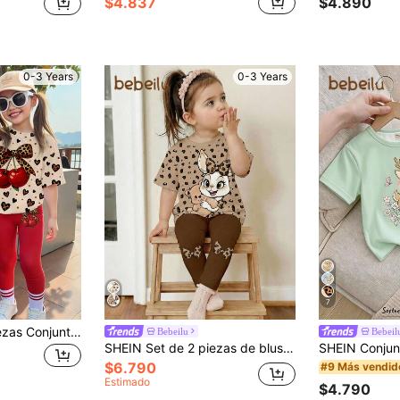
$4.837
$4.890
0-3 Years
0-3 Years
7
SHEIN Set de 2 piezas Conjunto casual y elegante para niña bebé con estampado minimalista y lindo de corazón, lunares y leopardo, incluyendo camiseta corta y leggings, cómodo para usar diariamente en primavera, verano y otoño
Bebeilu
Bebeil
SHEIN Set de 2 piezas de blusa y leggings con estampado de conejo y leopardo, conjunto informal de camiseta de manga corta y pantalones ajustados de cuello redondo para niñas bebés, adecuado para uso diario en primavera/verano, viajes, combinación, hogar, vacaciones, al aire libre, granja, relajación
$6.790
#9 Más vendid
Estimado
$4.790