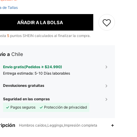
a de Tallas
AÑADIR A LA BOLSA
asta
5
puntos SHEIN calculados al finalizar la compra.
ío a
Chile
Envío gratis(Pedidos ≥ $24.990)
Entrega estimada:
5-10 Días laborables
Devoluciones gratuitas
Seguridad en las compras
Pagos seguros
Protección de privacidad
ipción
Hombros caídos,Leggings,Impresión completa
4,96
23K
743K