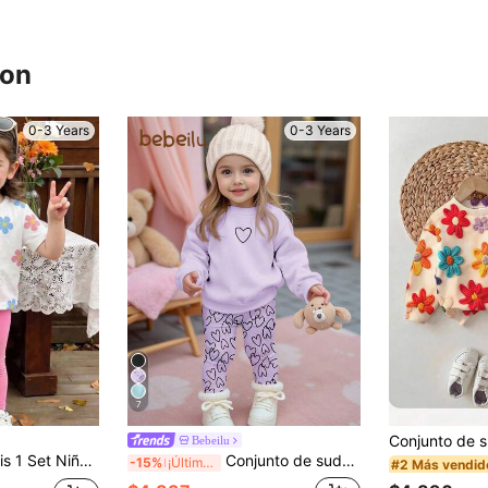
ron
0-3 Years
0-3 Years
7
Bebeilu
Manga Corta Casual y Leggings de unicolor, Conjunto de Verano Cómodo
Conjunto de sudadera de cuello redondo de manga larga y leggings suaves y cómodos con estampado de corazones en color lavanda, adecuado para uso diario en otoño/invierno, en casa, temporada de confort, atuendos de otoño/invierno, fácil comodidad, capas de otoño/invierno para niñas, ropa gráfica para niñas, ropa de otoño e invierno, ropa navideña, otoño elegante, nuevo estilo de invierno, regreso a casa, moda de invierno
-15%
¡Últimos 3 días
#2 Más vendid