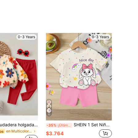
0-3 Years
0-3 Years
32
Conjunto de sudadera holgada de cuello redondo y pantalones largos con cintura elástica para bebé niña, estilo casual minimalista, adecuado para otoño/invierno
SHEIN 1 Set Niñas Bebé Lindo Orejas de Conejo Estampado de Leopardo y Corazón Camiseta de Cuello Redondo de Manga Corta y Pantalones Cortos de Punto Conjunto Lindo, Conjunto de Camiseta con Estampado de Conejo de Dibujos Animados, Primavera a Verano, Conjuntos de Verano, Conjunto de Pascua
-35%
¡Últimos 2 días
en Multicolor Conjuntos para niñas
os
$3.764