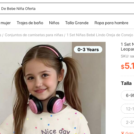
 De Bebe Niña Oferta
and down arrow keys to navigate search Búsqueda reciente and Busca y Encuentr
 mujer
Trajes de baño
Niños
Talla Grande
Ropa para hombre
s
Conjuntos de camisetas para niñas
/
/
1 Set 
Leopar
0-3 Years
Camise
SKU: s
Ropa c
Primav
5.
$
PR
Verano
Talla
6-9
12-
2-3
¡Sol