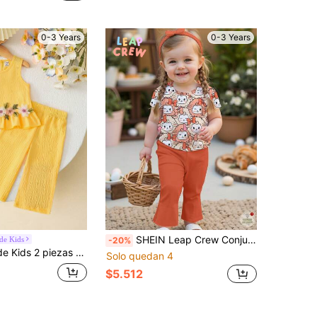
0-3 Years
0-3 Years
SHEIN Leap Crew Conjunto de top de manga corta y pantalones para bebé niña, casual, lindo, con estampado de cordero de dibujos animados colorido, primavera/verano
ide Kids
-20%
lones casuales y lindos con decoración floral 3D para bebé niña, adecuado para uso casual, lindo, en casa, vacaciones y uso diario
Solo quedan 4
$5.512