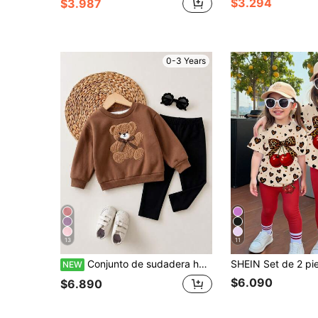
$3.294
$3.987
0-3 Years
13
11
Conjunto de sudadera holgada de cuello redondo y pantalones de cintura elástica para bebé niña, estilo casual minimalista, adecuado para otoño/invierno
NEW
$6.090
$6.890