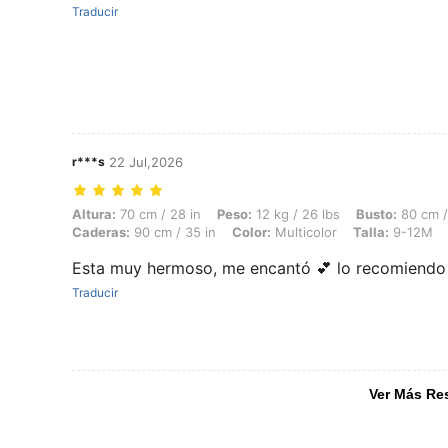
Traducir
r***s
22 Jul,2026
Altura: 70 cm / 28 in, Peso: 12 kg / 26 lbs, Busto: 80 cm / 31 in, Cint
Altura:
70 cm / 28 in
Peso:
12 kg / 26 lbs
Busto:
80 cm /
Caderas:
90 cm / 35 in
Color:
Multicolor
Talla:
9-12M
Esta muy hermoso, me encantó 💕 lo recomiendo
Traducir
Ver Más Re