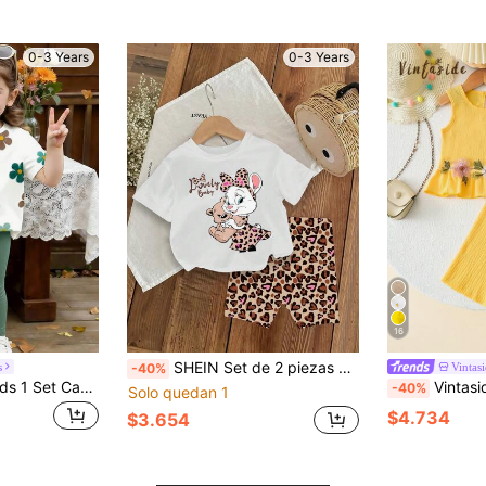
0-3 Years
0-3 Years
16
SHEIN Set de 2 piezas de camiseta de manga corta blanca con estampado de conejo y oso lindo, y pantalones cortos de punto con estampado de leopardo para niñas bebé
s
Vintas
-40%
SHEIN Vintaside Kids 1 Set Camiseta de manga corta con estampado floral y leggings de unicolor para niña, conjunto lindo para salidas de verano
Vintaside Kids 2 piezas Conjunto de top sin mangas y panta
-40%
Solo quedan 1
$4.734
$3.654