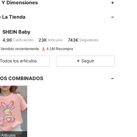
s Y Dimensiones
 La Tienda
4,96
23K
743K
SHEIN Baby
4,96
23K
743K
Calificación
Artículos
Seguidores
y***a
pagó
Hace 1 día
 Vendido recientemente
4.1M Recompra
4,96
23K
743K
Todos los artículos
Seguir
4,96
23K
743K
LOS COMBINADOS
4,96
23K
743K
4,96
23K
743K
4,96
23K
743K
 Artículos