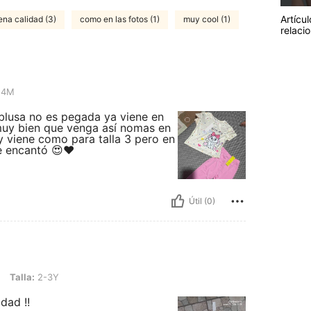
Artícul
ena calidad (3)
como en las fotos (1)
muy cool (1)
relaci
24M
 blusa no es pegada ya viene en
 muy bien que venga así nomas en
 y viene como para talla 3 pero en
e encantó 😍❤️
Útil (0)
3Y
Talla:
2-3Y
dad !!