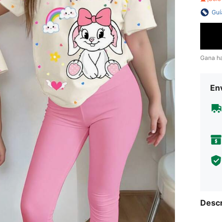
Guí
Gana h
Env
Descr