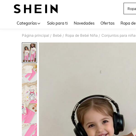
Ropa
Use up 
Categorías
Solo para ti
Novedades
Ofertas
Ropa de
Página principal
Bebé
Ropa de Bebé Niña
Conjuntos para niña
/
/
/