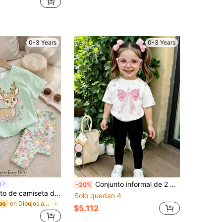
0-3 Years
0-3 Years
11
Conjunto informal de 2 piezas para niñas bebé, con camiseta de manga corta de cuello redondo holgada con estampado de lazo y leggings negros, para primavera/verano
u
-20%
SHEIN Conjunto de camiseta de manga corta holgada con cuello redondo y leggings con estampado de dibujos animados minimalista casual para niña bebé, adecuado para primavera y verano
Solo quedan 4
en Dibujos animados Conjuntos de camisetas para ni
os
$5.112