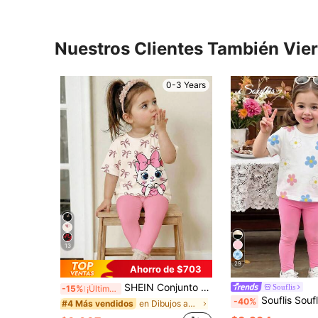
Nuestros Clientes También Vie
0-3 Years
13
29
Ahorro de $703
SHEIN Conjunto de camiseta de manga corta de cuello redondo holgada y leggings, estampado de gato lindo en blanco crema y rosa crema, estilo minimalista casual para bebé niña, suave y cómodo, adecuado para uso diario en primavera/verano, estilo callejero, salidas, hogar, vacaciones
Souflis
-15%
¡Últimos 3 días
Souflis Souflis 1 Set Niña Bebé Estampado Floral Dulce Lindo Camiseta de 
-40%
en Dibujos animados Conjuntos de camisetas para ni
#4 Más vendidos