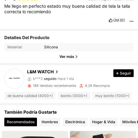
Me
llego
en
perfecto
estado
muy
buena
calidad
de
tela
la
talla
correcta
lo
recomiendo
Útil
(0)
Detalles Del Producto
1.4K Seguidores
4,89
Material:
Silicona
1.4K Seguidores
4,89
Ver más
1.4K Seguidores
4,89
L&M WATCH
Seguir
b***2
seguido
Hace 1 día
1.4K Seguidores
4,89
18K Vendido recientemente
6.2K Recompra
de buena calidad (4000+)
bonito (3000+)
muy bonito (1000+)
1.4K Seguidores
4,89
1.4K Seguidores
4,89
También Podría Gustarte
Recomendados
Hombres
Electrónica
Hogar & Vida
Móviles 
1.4K Seguidores
4,89