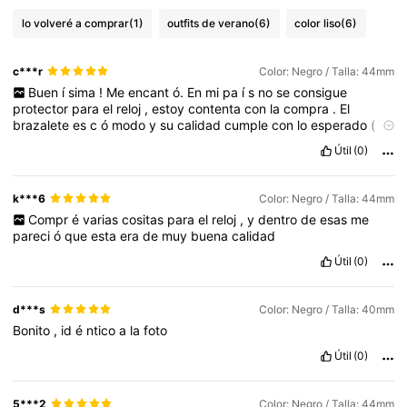
lo volveré a comprar
(1)
outfits de verano
(6)
color liso
(6)
c***r
Color: Negro / Talla: 44mm
Buen
í
sima
!
Me
encant
ó.
En
mi
pa
í
s
no
se
consigue
protector
para
el
reloj
,
estoy
contenta
con
la
compra
.
El
brazalete
es
c
ó
modo
y
su
calidad
cumple
con
lo
esperado
(
solo
posee
un
poco
de
aroma
a
silicona
,
con
el
tiempo
espero
Útil
(0)
que
desaparezca
)
k***6
Color: Negro / Talla: 44mm
Compr
é
varias
cositas
para
el
reloj
,
y
dentro
de
esas
me
pareci
ó
que
esta
era
de
muy
buena
calidad
Útil
(0)
d***s
Color: Negro / Talla: 40mm
Bonito
,
id
é
ntico
a
la
foto
Útil
(0)
5***2
Color: Negro / Talla: 44mm