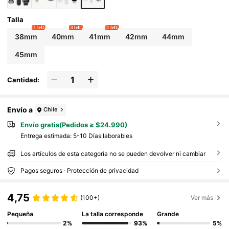
pirable, Estuche Protector de Reloj Resistente
a Arañazos, Impermeable y a Prueba de Golpe
s para Mujeres y Hombres
Talla
1 left
3 left
1 left
38mm
40mm
41mm
42mm
44mm
45mm
Cantidad:
Envío a
Chile
Envío gratis(Pedidos ≥ $24.990)
Entrega estimada:
5-10 Días laborables
Los artículos de esta categoría no se pueden devolver ni cambiar
Pagos seguros · Protección de privacidad
4,75
(100+)
Ver más
Pequeña
La talla corresponde
Grande
2%
93%
5%