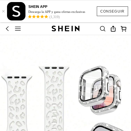
SHEIN APP
×
CONSEGUIR
Descarga la APP y gana ofertas exclusivas
(1,319)