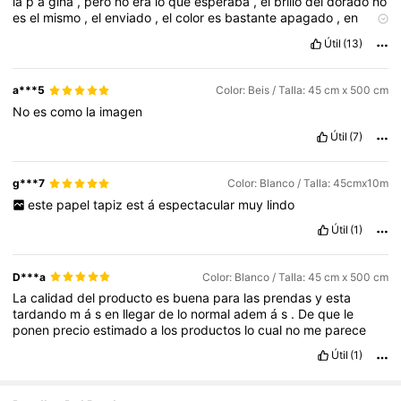
la
p
á
gina
,
pero
no
era
lo
que
esperaba
,
el
brillo
del
dorado
no
es
el
mismo
,
el
enviado
,
el
color
es
bastante
apagado
,
en
cuanto
a
lo
dem
á
s
excelente
..
Útil
(13)
a***5
Color: Beis / Talla: 45 cm x 500 cm
No
es
como
la
imagen
Útil
(7)
g***7
Color: Blanco / Talla: 45cmx10m
este
papel
tapiz
est
á
espectacular
muy
lindo
Útil
(1)
D***a
Color: Blanco / Talla: 45 cm x 500 cm
La
calidad
del
producto
es
buena
para
las
prendas
y
esta
tardando
m
á
s
en
llegar
de
lo
normal
adem
á
s
.
De
que
le
ponen
precio
estimado
a
los
productos
lo
cual
no
me
parece
Útil
(1)