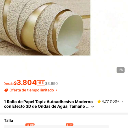
1/8
3.804
$
-5%
$3.990
Desde
Oferta de tiempo limitado
1 Rollo de Papel Tapiz Autoadhesivo Moderno
4,77
(
100+
)
con Efecto 3D de Ondas de Agua, Tamaño
17.7"X39.3"/118.1"/196.8"/393", Material d
e Vinilo Curvo Beige, Autoadhesivo de Fácil D
esprendimiento, Adecuado para Sala de Estar,
Talla
Cocina, Dormitorio, Decoración de Dormitorio
10 left
2 left