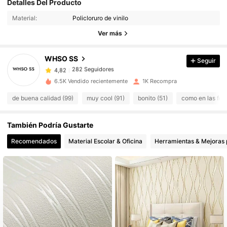
Detalles Del Producto
282 Seguidores
4,82
Material:
Policloruro de vinilo
Ver más
282 Seguidores
4,82
WHSO SS
Seguir
282 Seguidores
4,82
6.5K Vendido recientemente
1K Recompra
de buena calidad (99)
muy cool (91)
bonito (51)
como en las foto
282 Seguidores
4,82
También Podría Gustarte
282 Seguidores
4,82
Recomendados
Material Escolar & Oficina
Herramientas & Mejoras 
282 Seguidores
4,82
282 Seguidores
4,82
282 Seguidores