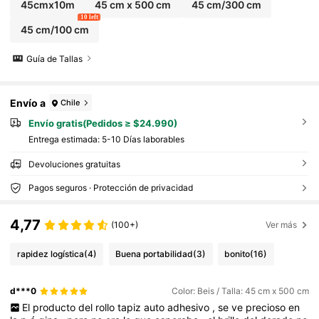
y Renovación de Muebles Decoración del Hog
45cmx10m
45 cm x 500 cm
45 cm/300 cm
ar
10 left
45 cm/100 cm
Guía de Tallas
Envío a
Chile
Envío gratis(Pedidos ≥ $24.990)
Entrega estimada:
5-10 Días laborables
Devoluciones gratuitas
Pagos seguros · Protección de privacidad
4,77
(100+)
Ver más
rapidez logística
(4)
Buena portabilidad
(3)
bonito
(16)
d***0
Color: Beis / Talla: 45 cm x 500 cm
El
producto
del
rollo
tapiz
auto
adhesivo
,
se
ve
precioso
en