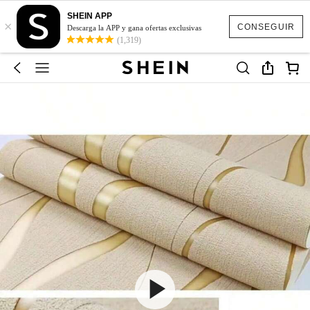
SHEIN APP
×
CONSEGUIR
Descarga la APP y gana ofertas exclusivas
(1,319)