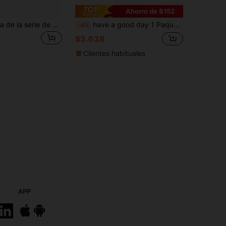
Ahorro de $152
1 Rollo de cinta de la serie de curación natural, cinta adhesiva con exquisita pintura de paisaje natural de tinta con tema continuo de montañas y ríos, material de PET impermeable, adecuado para scrapbooking, decoración de cuadernos, marcos de fotos, fundas de teléfono, revistas, cajas de papelería, pegatinas personalizadas, útiles escolares, regalos de Navidad, regalos para mujeres manualidades libro de sticker estikers
have a good day 1 Paquete 20 Hojas de Pegatinas de Tiras Largas Variadas de PET y Washi, Adecuadas para Decorar Tarjetas de Collage, Diarios Personalizados, Álbumes de Recortes de Arte, Suministros de Oficina y Escuela, Temporada de Regreso a Clases, Etc.
-4%
$3.638
Clientes habituales
APP