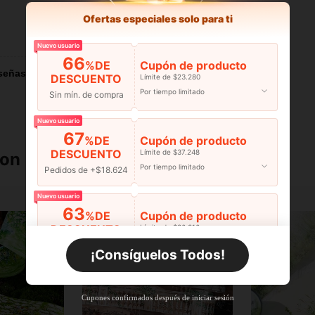
Ofertas especiales solo para ti
Útil (0)
Nuevo usuario
66
%DE
Cupón de producto
señas
DESCUENTO
Límite de $23.280
Por tiempo limitado
Sin mín. de compra
Nuevo usuario
67
%DE
Cupón de producto
DESCUENTO
Límite de $37.248
ron
Por tiempo limitado
Pedidos de +$18.624
Nuevo usuario
63
%DE
Cupón de producto
DESCUENTO
Límite de $36.316
Por tiempo limitado
Pedidos de +$27.936
¡Consíguelos Todos!
Nuevo usuario
63
%DE
Cupón de producto
Cupones confirmados después de iniciar sesión
DESCUENTO
Límite de $36.316