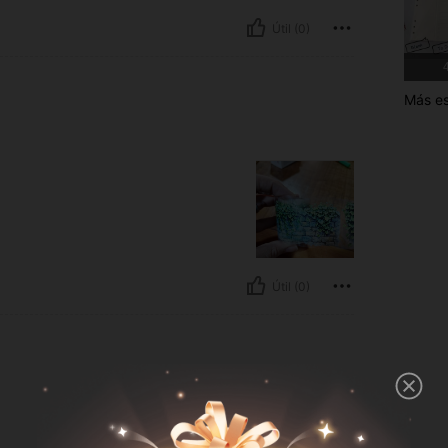
Útil (0)
4
Más es
Útil (0)