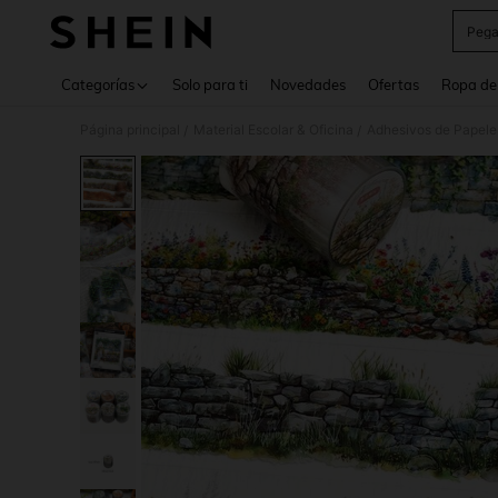
Pega
Use up 
Categorías
Solo para ti
Novedades
Ofertas
Ropa de
Página principal
Material Escolar & Oficina
Adhesivos de Papele
/
/