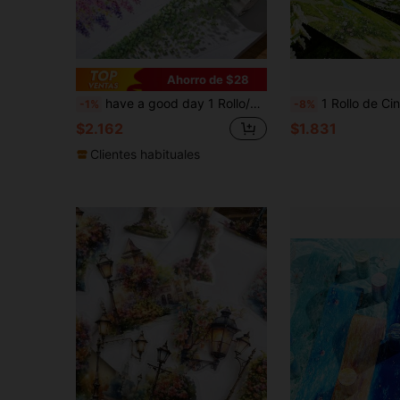
Ahorro de $28
have a good day 1 Rollo/6 Rollos de 78.74 Pulgadas (200cm) Pegatinas con Tema Floral de Enredadera, Paquete de Rollos, Adecuado para Decoración de Álbumes de Recortes, Diario Personalizado, Álbum de Recortes Estético, Álbum de Arte, Creación de Tarjetas de Collage DIY, Suministros de Oficina y Escuela, Esencial para Regreso a Clases
1 Rollo de Cinta Washi Serie Verde, Cinta Decorativa PET Paisaje Primaveral Verde, Adecuada para Decorar Tarjetas, Marcos de Fotos, Computadoras, Fundas de Teléfono, Botella
-1%
-8%
$2.162
$1.831
Clientes habituales