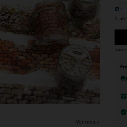
Guí
Cantid
Gana h
Env
)
Ver más