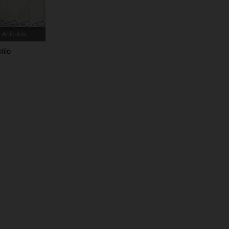
4,94
47
3K
 Artículos
tilo
4,94
47
3K
4,94
47
3K