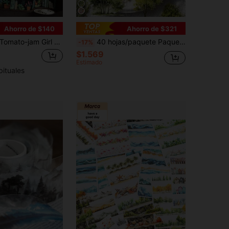
Ahorro de $140
Ahorro de $321
ato-jam Girl 1 Rollo de 78.74 Pulgadas (200cm) Serie de Estantería de Mago Pegatinas Estilo Vintage, Rollo, Adecuado para Decoración de Scrapbooking, Scrapbook Creativo DIY Collage Fabricación de Tarjetas, Hermosa Cinta PET para Cuaderno de Bocetos Hecho a Mano, Suministros de Oficina y Escuela
40 hojas/paquete Paquete de pegatinas blancas de PET, Colección Natural de Árboles, Escenario INS, Árboles, Material para Scrapbooking DIY, Collage de Escenarios, Diario, Decoración, Pegatinas de Vuelta a la Escuela
-17%
$1.569
Estimado
bituales