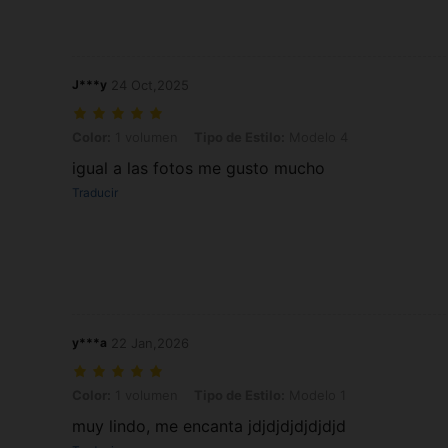
J***y
24 Oct,2025
Color: 1 volumen, Tipo de Estilo: Modelo 4
Color:
1 volumen
Tipo de Estilo:
Modelo 4
igual a las fotos me gusto mucho
Traducir
y***a
22 Jan,2026
Color: 1 volumen, Tipo de Estilo: Modelo 1
Color:
1 volumen
Tipo de Estilo:
Modelo 1
muy lindo, me encanta jdjdjdjdjdjdjd