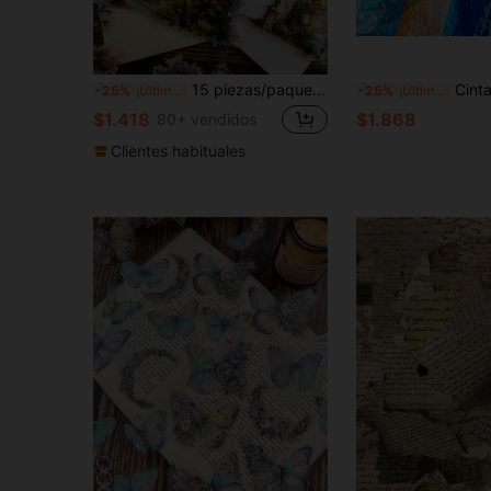
15 piezas/paquete Pegatinas de paisaje de farola vintage impermeables, pegatinas de decoración de farolas de calle para scrapbooking, diarios, decoración de manualidades, material de película PET, útiles escolares de vuelta a la escuela
Cinta de onda de agua hermosa de Etori Life, 1 rollo, serie "Up On The Glistening", adecuada para scrapbooking, regalos de estudiantes, 
-25%
¡Últimos 3 días
-25%
¡Últimos 3 días
$1.418
$1.868
80+ vendidos
Clientes habituales