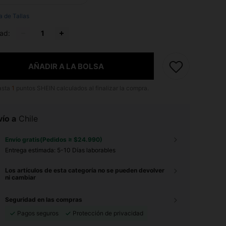
a de Tallas
ad:
AÑADIR A LA BOLSA
asta
1
puntos SHEIN calculados al finalizar la compra.
ío a
Chile
Envío gratis(Pedidos ≥ $24.990)
Entrega estimada:
5-10 Días laborables
Los artículos de esta categoría no se pueden devolver
ni cambiar
Seguridad en las compras
Pagos seguros
Protección de privacidad