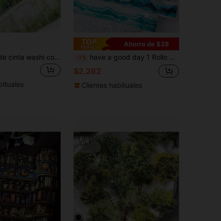
Ahorro de $28
1 rollo de 2M de cinta washi con diseño floral/plantas de primavera, pegatina artística creativa, material decorativo para collage DIY, regalo festivo, suministro de papelería escolar personalizado para scrapbooking, vuelta a la escuela, útiles escolares
have a good day 1 Rollo de Pegatinas Láser con Tema de Olas, Rollo Cortado Decorativo para Scrapbook, Planificador Personalizado, Diario DIY, Collage, Materiales para Tarjetas, Suministros de Oficina y Escuela, Temporada de Regreso a Clases
-1%
$2.262
bituales
Clientes habituales