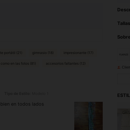
Descr
Talla
Sobre
e portátil (21)
gimnasio (18)
impresionante (17)
como en las fotos (81)
accesorios faltantes (12)
Clien
stilo: Modelo 1
Tipo de Estilo:
Modelo 1
ESTI
 bien en todos lados