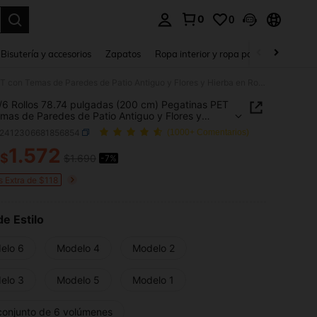
0
0
a. Press Enter to select.
Bisutería y accesorios
Zapatos
Ropa interior y ropa para dormir
Ho
1 Rollo/6 Rollos 78.74 pulgadas (200 cm) Pegatinas PET con Temas de Paredes de Patio Antiguo y Flores y Hierba en Rollo para Recortar Decoración Scrapbooking Collage Personalizado DIY Material de Tarjeta Estética Junk Journal Suministros de Oficina & Escuela
o/6 Rollos 78.74 pulgadas (200 cm) Pegatinas PET
mas de Paredes de Patio Antiguo y Flores y
 en Rollo para Recortar Decoración Scrapbooking
s2412306681856854
(1000+ Comentarios)
e Personalizado DIY Material de Tarjeta Estética
ournal Suministros de Oficina & Escuela
1.572
$
$1.690
-7%
ICE AND AVAILABILITY
s Extra de $118
de Estilo
elo 6
Modelo 4
Modelo 2
elo 3
Modelo 5
Modelo 1
conjunto de 6 volúmenes