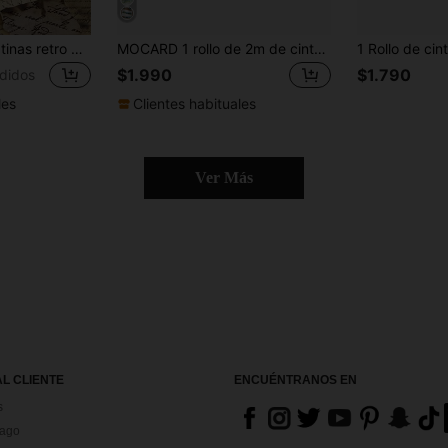
50 piezas de pegatinas retro quemadas en inglés para scrapbooking creativo, diario, funda de teléfono, cuaderno, portátil, botellas de agua y decoración impermeable para la vuelta al cole, útiles escolares
MOCARD 1 rollo de 2m de cinta washi con estilo INS de paisajes, pegatinas retro creativas y estéticas, materiales de manualidades decorativas DIY para collage, regalo festivo, papelería escolar personalizada para álbum de recortes, vuelta al cole, útiles escolares
$1.990
$1.790
didos
les
Clientes habituales
Ver Más
AL CLIENTE
ENCUÉNTRANOS EN
s
Pago