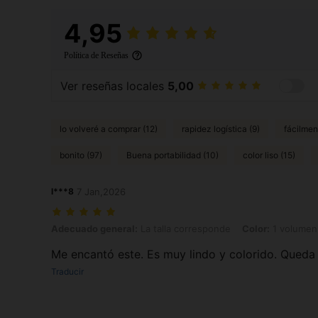
4,95
Política de Reseñas
Ver reseñas locales
5,00
lo volveré a comprar (12)
rapidez logística (9)
fácilment
bonito (97)
Buena portabilidad (10)
color liso (15)
l***8
7 Jan,2026
Adecuado general: La talla corresponde, Color: 1 volumen, Tipo de E
Adecuado general:
La talla corresponde
Color:
1 volumen
Me encantó este. Es muy lindo y colorido. Queda
Traducir