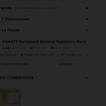
ipción
No Other Material,1 volumen,PET
4,94
47
3K
s Y Dimensiones
 La Tienda
4,94
47
3K
YUANZE Scrapbook Material Stationery Store
4,94
47
3K
Calificación
Artículos
Seguidores
m***i
pagó
Hace 1 día
tes habituales
Establecido hace 1 año
36K Vendido recientemente
4,94
47
3K
Todos los artículos
Seguir
4,94
47
3K
LOS COMBINADOS
4,94
47
3K
4,94
47
3K