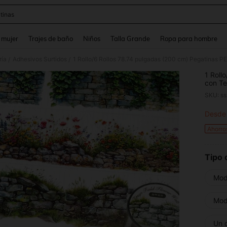
tinas
and down arrow keys to navigate search Búsqueda reciente and Busca y Encuentr
 mujer
Trajes de baño
Niños
Talla Grande
Ropa para hombre
ría
Adhesivos Surtidos
/
/
1 Roll
con Te
Hierba
SKU: s
Collag
Junk J
Desde
PR
Ahorro
Tipo 
Mod
Mod
Un 