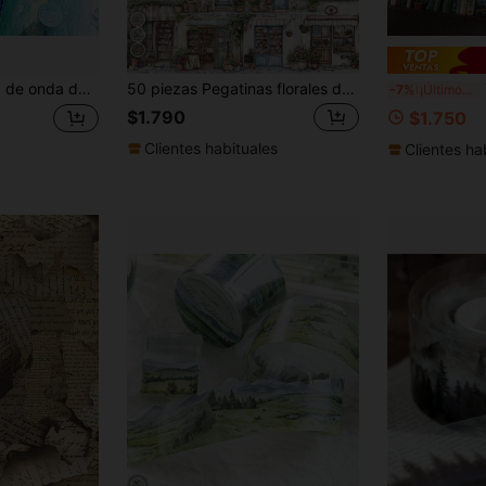
bolsas de papel, cuadernos, portátiles, equipaje, guitarras, álbumes de fotos, bicicletas, decoración de habitaciones, suministros de oficina, elaboración de tarjetas, escenografía DIY, regalos de cumpleaños y festividades, útiles escolares, pegatinas multiusos, suministros para scrapbooking
50 piezas Pegatinas florales de acuarela estilo cottage, material PET transparente, adecuadas para fundas de teléfono DIY, portátiles, computadoras, álbumes de recortes, botellas de agua, diarios, equipaje, pegatinas decorativas impermeables, útiles escolares, vuelta al colegio
Tom
-7%
¡Últimos 3 días
$1.790
$1.750
Clientes habituales
Clientes ha