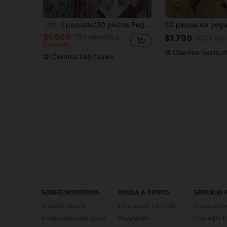
7
1 paquete/30 piezas Pegatinas impermeables de collage de mariposas, luna y flores para decoración de cuadernos DIY, scrapbooking, álbum de fotos, útiles escolares de vuelta a la escuela
-7%
$1.665
70+ vendidos
$1.790
100+ ven
Estimado
Clientes habitua
Clientes habituales
SOBRE NOSOTROS
AYUDA & APOYO
SERVICIO 
Quienes Somos
Información De Envío
Contácteno
Responsabilidad social
Devolución
Forma De 