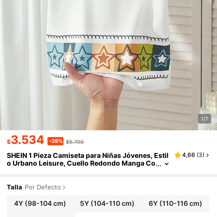
1/7
3.534
-39%
$
$5.790
SHEIN 1 Pieza Camiseta para Niñas Jóvenes, Estil
4,66
(
3
)
o Urbano Leisure, Cuello Redondo Manga Co
rta Camiseta Blanca, Cómoda y Versátil, Ade
cuada para Primavera y Verano. Esta Camiseta p
ara Niñas es Adecuada para Diversas Ocasiones
Talla
Por Defecto
como Actividades al Aire Libre Urbanas, Deporte
s, Ocio en Casa, Escuela y Reuniones.
4Y
(98-104 cm)
5Y
(104-110 cm)
6Y
(110-116 cm)