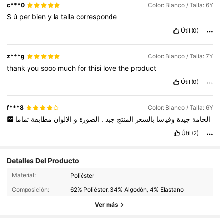
c***0
Color: Blanco / Talla: 6Y
S
ú
per
bien
y
la
talla
corresponde
Útil
(0)
z***g
Color: Blanco / Talla: 7Y
thank
you
sooo
much
for
thisi
love
the
product
Útil
(0)
f***8
Color: Blanco / Talla: 6Y
تماما
مطابقة
الالوان
و
الصورة
.
جيد
المنتج
بالسعر
وقياسا
جيدة
الخامة
Útil
(2)
Detalles Del Producto
427K Seguidores
4,95
Material:
Poliéster
Composición:
62% Poliéster, 34% Algodón, 4% Elastano
427K Seguidores
4,95
Ver más