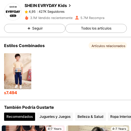
SHEIN EVRYDAY Kids
427K Seguidores
4,95
d***7
pagó
Hace 1 día
3.1M Vendido recientemente
5.7M Recompra
427K Seguidores
4,95
Seguir
Todos los artículos
Estilos Combinados
427K Seguidores
4,95
Artículos relacionados
427K Seguidores
4,95
427K Seguidores
4,95
7.494
$
427K Seguidores
4,95
También Podría Gustarte
Recomendados
Juguetes y Juegos
Belleza & Salud
Ropa Interio
427K Seguidores
4,95
4-7 Years
4-7 Years