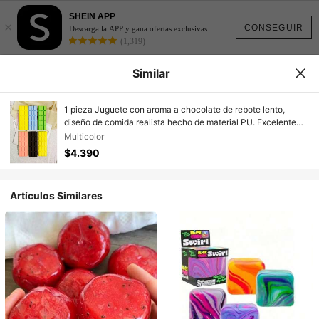
SHEIN APP
×
CONSEGUIR
Descarga la APP y gana ofertas exclusivas
(1,319)
Similar
1 pieza Juguete con aroma a chocolate de rebote lento,
diseño de comida realista hecho de material PU. Excelente
juguete sensorial y de alivio del estrés para niños,
Multicolor
coleccionables lindos. Ideal como regalo de cumpleaños y
$4.390
sorpresa. Estilos aleatorios entregados.
Artículos Similares