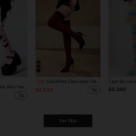
Calcetines Esenciales Clásicos Rojos & Negros para Vacaciones, Combinando la Alegría Navideña con Comodidad Todo el Día
-3%
a rodilla, medias largas, moda callejera para mujeres, atuendo cómodo de verano
$3.290
$2.024
Ver Más