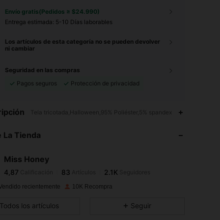
Envío gratis(Pedidos ≥ $24.990)
Entrega estimada:
5-10 Días laborables
Los artículos de esta categoría no se pueden devolver
ni cambiar
Seguridad en las compras
Pagos seguros
Protección de privacidad
ipción
Tela tricotada,Halloween,95% Poliéster,5% spandex
 La Tienda
4,87
83
2.1K
Miss Honey
4,87
83
2.1K
Calificación
Artículos
Seguidores
Vendido recientemente
10K Recompra
4,87
83
2.1K
Todos los artículos
Seguir