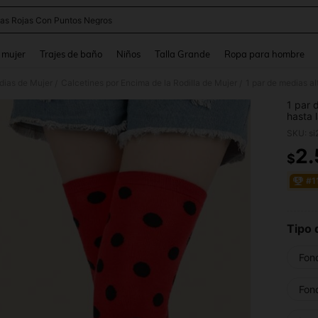
as Rojas Con Puntos Negros
and down arrow keys to navigate search Búsqueda reciente and Busca y Encuentr
 mujer
Trajes de baño
Niños
Talla Grande
Ropa para hombre
dias de Mujer
Calcetines por Encima de la Rodilla de Mujer
/
/
1 par 
hasta 
fiesta
SKU: s
lunare
decora
2
$
PR
fiesta
#1
Tipo 
Fon
Fon