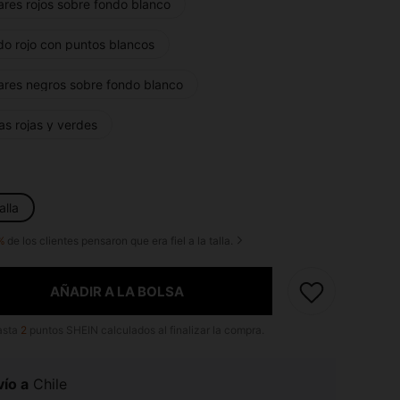
ares rojos sobre fondo blanco
do rojo con puntos blancos
ares negros sobre fondo blanco
as rojas y verdes
alla
%
de los clientes pensaron que era fiel a la talla.
AÑADIR A LA BOLSA
asta
2
puntos SHEIN calculados al finalizar la compra.
ío a
Chile