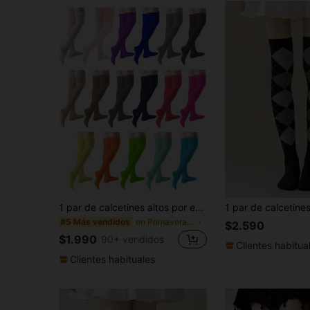
1 par de calcetines altos por encima de la rodilla de terciopelo multicolor, de moda y versátiles, para primavera y otoño, estilo Y2K, cómodos
en Primavera/Verano/Otoño Calcetines por encima de
#5 Más vendidos
$2.590
$1.990
90+ vendidos
Clientes habitua
Clientes habituales