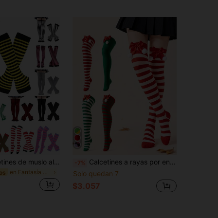
1 par de calcetines de muslo altos a rayas de Navidad para mujer + guantes sin dedos, calcetines de unicolor, adecuados para citas, fiestas, carnavales, cosplay, accesorios, calentadores de brazos, calcetines de muslo alto, estilo Y2K, cómodos
Calcetines a rayas por encima de la rodilla, calcetines elásticos de punto decorados con lazo y pompones para mujer, calcetines por encima de la rodilla y muslo, calcetines sexys y lindos para cosplay y fiestas, adecuados para otoño, vuelta al colegio, Halloween, Navidad, juego de rol de elfo y atuendos festivos
-7%
en Fantasía Calcetines por encima de la rodilla pa
os
Solo quedan 7
$3.057