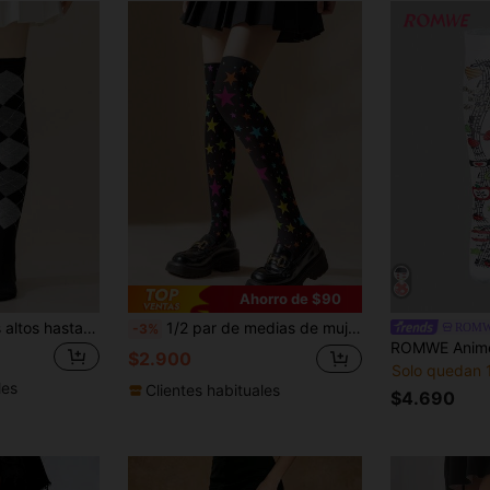
Ahorro de $90
1 par de calcetines altos hasta la rodilla con patrones geométricos de cuadros escoceses de estilo argyle, para primavera, otoño e invierno, estilo Y2K, cálidos
1/2 par de medias de mujer ultra finas con estampado 3D de estrellas de colores, elemento vibrante y de moda, que estilizan y alargan las piernas para fiestas y atuendos de vacaciones
ROM
-3%
$2.900
Solo quedan 
les
Clientes habituales
$4.690