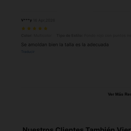
V***y
16 Apr,2026
Color: Multicolor, Tipo de Estilo: Fondo rojo con puntos negros, Talla
Color:
Multicolor
Tipo de Estilo:
Fondo rojo con puntos n
Se amoldan bien la talla es la adecuada
Traducir
Ver Más Re
Nuestros Clientes También Vie