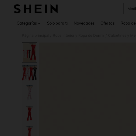
Medi
Use up 
Categorías
Solo para ti
Novedades
Ofertas
Ropa de
Página principal
Ropa Interior y Ropa de Dormir
Calcetines y Me
/
/