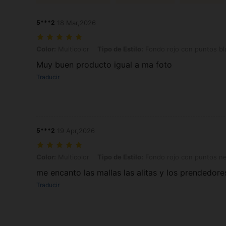
5***2
18 Mar,2026
Color: Multicolor, Tipo de Estilo: Fondo rojo con puntos blancos, Tall
Color:
Multicolor
Tipo de Estilo:
Fondo rojo con puntos bl
Muy buen producto igual a ma foto
Traducir
5***2
19 Apr,2026
Color: Multicolor, Tipo de Estilo: Fondo rojo con puntos negros, Talla
Color:
Multicolor
Tipo de Estilo:
Fondo rojo con puntos n
me encanto las mallas las alitas y los prendedore
Traducir