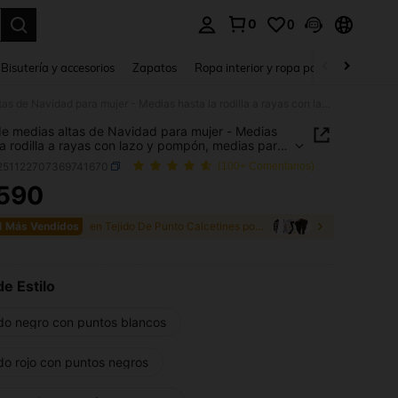
0
0
a. Press Enter to select.
Bisutería y accesorios
Zapatos
Ropa interior y ropa para dormir
Ho
1 par de medias altas de Navidad para mujer - Medias hasta la rodilla a rayas con lazo y pompón, medias para fiesta de disfraces navideños, medias hasta la rodilla a lunares rojos y negros tipo mariquita - Medias decorativas para baile de máscaras, accesorios para fiestas y cosplay
de medias altas de Navidad para mujer - Medias
la rodilla a rayas con lazo y pompón, medias para
 de disfraces navideños, medias hasta la rodilla a
i251122707369741670
(100+ Comentarios)
s rojos y negros tipo mariquita - Medias
tivas para baile de máscaras, accesorios para
.590
ICE AND AVAILABILITY
s y cosplay
1 Más Vendidos
en Tejido De Punto Calcetines por encima de la rod
de Estilo
do negro con puntos blancos
do rojo con puntos negros