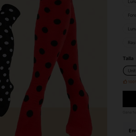
Lun
Fon
Lun
Ray
Talla
Unit
100
Gana h
Env