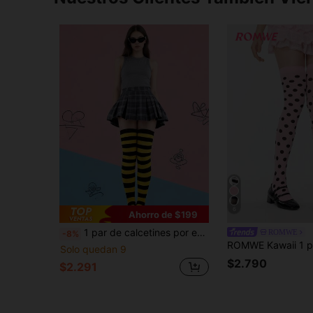
6
Ahorro de $199
1 par de calcetines por encima de la rodilla a rayas amarillas y negras para mujer, adecuados para fiestas y carnaval, y cómodos
ROMWE
-8%
Solo quedan 9
$2.790
$2.291