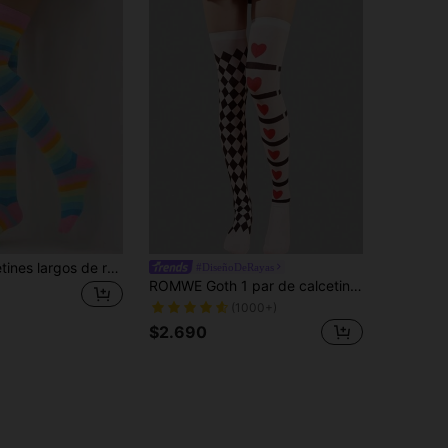
1 par de calcetines largos de rayas dobles de colores alegres para mujer, calcetines decorativos de moda adecuados para uso diario y fiestas, cómodos
#DiseñoDeRayas
ROMWE Goth 1 par de calcetines largos por encima de la rodilla con patrón de corazones y cuadros para mujer
(1000+)
$2.690