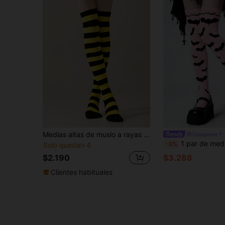
Medias altas de muslo a rayas amarillas, negras y moradas para cosplay de mujer, cómodas
Conqueror
1 par de medias altas hasta el muslo de color rosa, diseño de murciélago gótico sobre l
-3%
Solo quedan 4
$2.190
$3.288
Clientes habituales