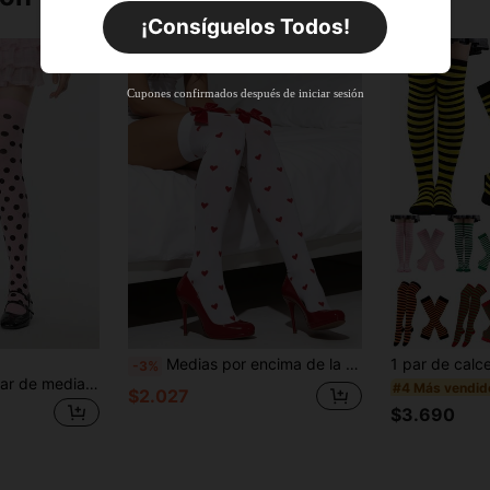
Por tiempo limitado
Pedidos de +$27.936
¡Consíguelos Todos!
Nuevo usuario
63
%DE
Cupón de producto
Cupones confirmados después de iniciar sesión
DESCUENTO
Límite de $36.316
Por tiempo limitado
Pedidos de +$37.248
Nuevo usuario
50
%DE
Cupón de producto
DESCUENTO
Límite de $49.353
Por tiempo limitado
Pedidos de +$55.871
Medias por encima de la rodilla para mujer, casuales y versátiles para uso diario
-3%
ROMWE Kawaii 1 par de medias altas sobre la rodilla con empalme de borde negro para todas las estaciones para mujeres
#4 Más vendid
$2.027
$3.690