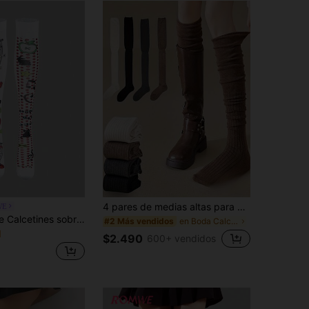
4 pares de medias altas para mujer, medias elásticas y delgadas que llegan hasta la rodilla, diseño de parches de unicolor, lavables a máquina y secables en seco, accesorio de vestir versátil y de moda, diseño novedoso y único, fabricado con tela elástica de alta calidad, cómodo de usar.
WE
ROMWE Anime Calcetines sobre la rodilla con símbolos musicales divertidos y estampado animal - Calcetines de estilo estético de lunares lindos de moda Y2K para adolescentes
en Boda Calcetines por encima de la rodilla para m
#2 Más vendidos
1
$2.490
600+ vendidos