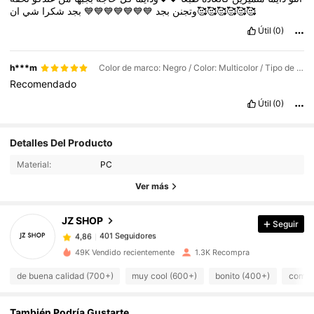
شي
شكرا
بجد
💙💙💙💙💙💙💙
بجد
وتجنن
ان🥰🥰🥰🥰🥰🥰
Útil
(0)
h***m
Color de marco: Negro / Color: Multicolor / Tipo de Estilo: Negro[1 pieza]
Recomendado
Útil
(0)
Detalles Del Producto
401 Seguidores
4,86
Material:
PC
Ver más
401 Seguidores
4,86
JZ SHOP
Seguir
401 Seguidores
4,86
c***6
pagó
Hace 1 día
49K Vendido recientemente
1.3K Recompra
de buena calidad (700+)
muy cool (600+)
bonito (400+)
como e
401 Seguidores
4,86
También Podría Gustarte