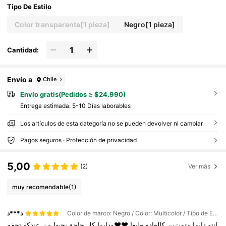
Tipo De Estilo
Color transparente[1 pieza]
Negro[1 pieza]
Cantidad:
Envío a
Chile
Envío gratis(Pedidos ≥ $24.990)
Entrega estimada:
5-10 Días laborables
Los artículos de esta categoría no se pueden devolver ni cambiar
Pagos seguros · Protección de privacidad
5,00
(2)
Ver más
muy recomendable
(1)
د***د
Color de marco: Negro / Color: Multicolor / Tipo de Estilo: Negro[1 pieza]
انتو
دايما
متميزين
كالعاده
طبعا
♥️♥️ودايما
كل
حاجة
بجبها
من
عندكو
تحفه