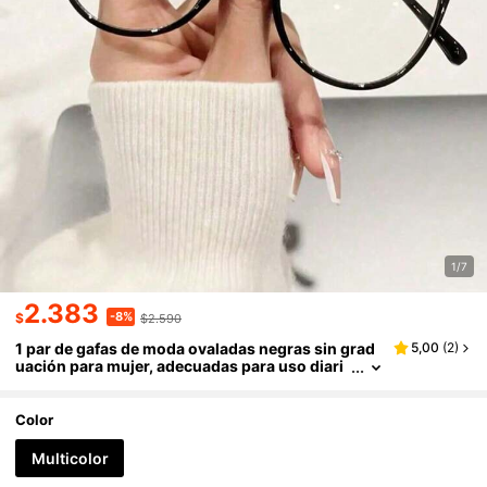
1/7
2.383
-8%
$
$2.590
1 par de gafas de moda ovaladas negras sin grad
5,00
(
2
)
uación para mujer, adecuadas para uso diari
o en la oficina y la universidad, accesorios de
lentes transparentes para computadora, juegos,
TV y teléfono móvil
Color
Multicolor