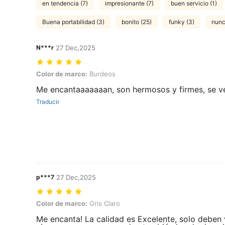
en tendencia (7)
impresionante (7)
buen servicio (1)
Buena portabilidad (3)
bonito (25)
funky (3)
nunca
N***r
27 Dec,2025
Color de marco: Burdeos
Color de marco:
Burdeos
Me encantaaaaaaan, son hermosos y firmes, se v
Traducir
p***7
27 Dec,2025
Color de marco: Gris Claro
Color de marco:
Gris Claro
Me encanta! La calidad es Excelente, solo deben v