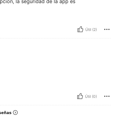
pción, la seguridad de la app es
Útil (2)
Útil (0)
señas