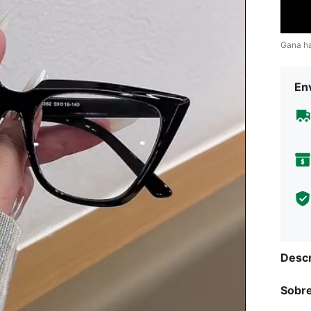
Gana h
Env
Descr
Sobre