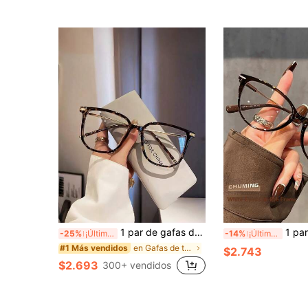
1 par de gafas de mujer de moda retro con marco grande y diseño minimalista (estuche de gafas no incluido)
1 par de gafas de mujer de estilo minimalista con di
-25%
¡Últimos 2 días
-14%
¡Últimos 3 días
en Gafas de tamaño grande .
#1 Más vendidos
$2.743
$2.693
300+ vendidos