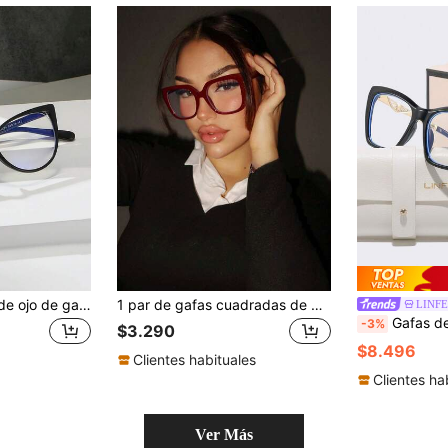
Montura de gafas de ojo de gato de plástico para mujer, gafas de moda negras sin graduación
1 par de gafas cuadradas de mujer con montura de PC color borgoña, sin graduación, de estilo vintage, adecuadas para uso diario, accesorio de gafas transparente, accesorio de gafas para estudiantes
LINF
Gafas de moda sin receta con decoración de ojo de gato cl
-3%
$3.290
$8.496
Clientes habituales
Clientes ha
Ver Más