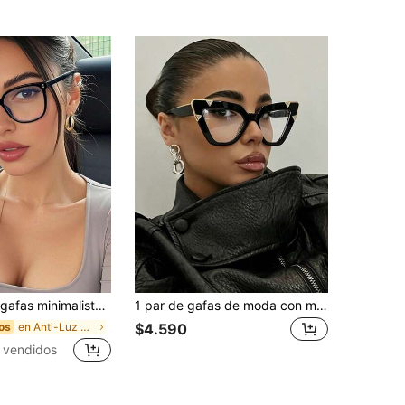
x, adecuadas para computadora, juegos, TV, teléfono inteligente, lentes transparentes, protección ocular
1 par de gafas de moda con montura grande de ojo de gato, gafas transparentes, versátiles para uso casual y en la calle para mujeres, lentes claros aptos para uso diario, ir al trabajo, lectura, escuela, sin receta
en Anti-Luz Azul Gafas y accesorios para gafas de
os
$4.590
 vendidos