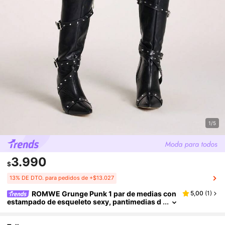
1/5
3.990
$
13% DE DTO. para pedidos de +$13.027
ROMWE Grunge Punk 1 par de medias con
5,00
(
1
)
estampado de esqueleto sexy, pantimedias d
e color negro sólido de estilo minimalista Y2
K, leggings transparentes súper delgados y elásti