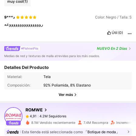
muy cool
(1)
9***د
Color: Negro / Talla: S
روووووووووووووووعه
Útil
(0)
NUEVO
En 2 Días
#FishnetFits
Medias de red y texturas de malla atrevidas para los más osados.
Detalles Del Producto
4.2M Seguidores
4,91
Material:
Tela
Composición:
92% Poliamida, 8% Elastano
4.2M Seguidores
4,91
Ver más
ROMWE
4.2M Seguidores
4,91
u***3
pagó
Hace 1 día
8.1M Vendido recientemente
7.4M Recompra
Incremento 
Esta tienda está seleccionada como
「Botique de moda」
4.2M Seguidores
4,91