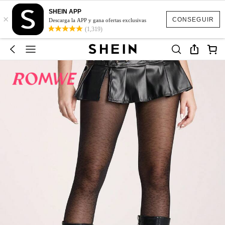
SHEIN APP
×
CONSEGUIR
Descarga la APP y gana ofertas exclusivas
(1,319)