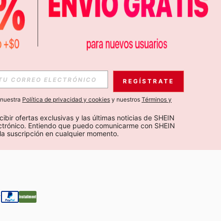
APP
S EXCLUSIVAS, PROMOCIONES Y NOTICIAS DE SHEIN
REGÍSTRATE
Suscribir
a nuestra
Política de privacidad y cookies
y nuestros
Términos y
Suscribirte
cibir ofertas exclusivas y las últimas noticias de SHEIN 
ectrónico. Entiendo que puedo comunicarme con SHEIN 
la suscripción en cualquier momento.
Suscribir