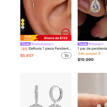
27
Ahorro de $133
#EstéticaConClase
Gemagic
EleRunis 1 pieza Pendientes de plata de ley 925 con engaste de garra, pendientes de perforación de oreja/cartílago/hélix chapados en oro de 18K, joyería hipoalergénica, adecuada para uso diario, bodas, fiestas y compromisos de mujeres y niñas
-2%
Solo quedan 8
$5.857
$10.090