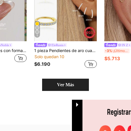
5
oNoble
EleRunis
IN Z
1 par de pendientes con forma de lágrima chapados en oro con circonita blanca para mujer, joyería exquisita, adecuada para compromiso, aniversario de boda, regalos de cumpleaños
1 pieza Pendientes de aro cuadrados clásicos de plata de ley 925 con circonita cúbica, de 6/8/10mm de base plana para cartílago, para uso diario, boda, fiesta, compromiso, aniversario, regalo del Día de San Valentín
1 
-3%
¡Últimos 3 días
Solo quedan 10
$5.713
$6.190
Ver Más