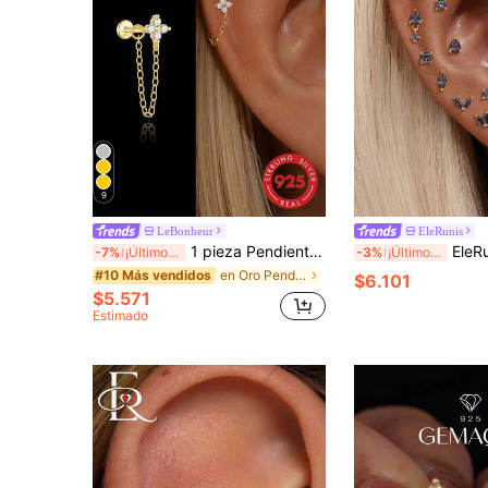
9
LeBonheur
EleRunis
1 pieza Pendientes de botón de plata de ley 925 con borla para mujer, pendientes clásicos para cartílago/hélix/trago, espalda plana, adecuados para uso diario y fiestas, joyería exquisita
EleRunis 1 pieza Pendiente de oreja tipo abrazadera de plata d
-7%
¡Últimos 3 días
-3%
¡Últimos 3 días
en Oro Pendientes Finos
#10 Más vendidos
$6.101
$5.571
Estimado