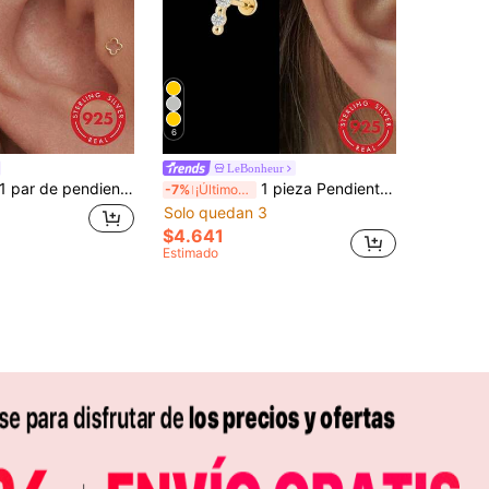
6
LeBonheur
par de pendientes de trébol de cuatro hojas huecos de plata de ley 925, diseño minimalista y de moda, hipoalergénicos, adecuados para el uso diario de mujeres y niñas
1 pieza Pendiente de botón de plata de ley 925 con diamante para mujer, pendiente de cartílago con respaldo plano chapado en oro de 18K, adecuado para uso diario, boda, fiesta, joyería fina
-7%
¡Últimos 3 días
Solo quedan 3
$4.641
Estimado