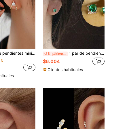
con una sola circonita, joyería de lujo elegante y ligera para mujer, regalo para mejor amiga en vacaciones y cumpleaños
1 par de pendientes cuadrados de plata de ley 925 con circonita cúbica verde, accesorio de joyería de lujo para mujeres, regalo para fiesta o boda
-3%
¡Últimos 3 días
10
$6.004
Clientes habituales
bituales