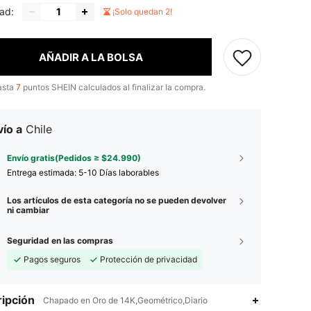
ad:
¡Solo quedan 2!
AÑADIR A LA BOLSA
asta
7
puntos SHEIN calculados al finalizar la compra.
ío a
Chile
Envío gratis(Pedidos ≥ $24.990)
Entrega estimada:
5-10 Días laborables
Los artículos de esta categoría no se pueden devolver
ni cambiar
Seguridad en las compras
Pagos seguros
Protección de privacidad
ipción
5,00
72
29
Chapado en Oro de 14K,Geométrico,Diario