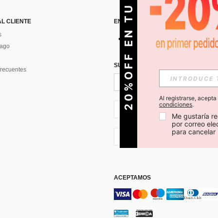
O
2
0
%
O
F
F
E
N
T
U
P
R
I
M
E
R
P
E
D
I
D
AL CLIENTE
ENCUÉNTRANOS EN
s
Pago
SUSCRÍBETE PARA RECIBIR OFERTA
recuentes
Al registrarse, acept
condiciones
.
CL + 56
Me gustaría re
por correo el
para cancelar 
CL + 56
ACEPTAMOS