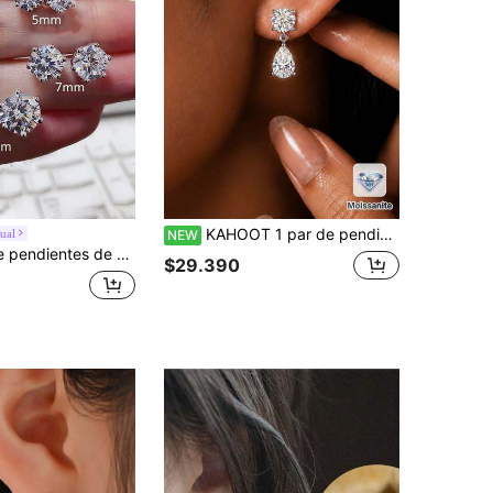
KAHOOT 1 par de pendientes de plata de ley 925 chapados en oro de 14K con 2 piezas de moissanita de 1.5ct, moda simple y versátil, perfecto para regalos de otoño/invierno, adecuado para boda, propuesta, vacaciones, cita, fiesta, Día de la Madre, Día del Padre, Pascua, Navidad, Acción de Gracias, Halloween, Día de San Valentín, cumpleaños, aniversario y otras ocasiones
ual
NEW
 con 6 garras, regalo de joyería para mujer, joyería femenina exquisita, regalo de fiesta, regalo de cumpleaños, uso diario
$29.390