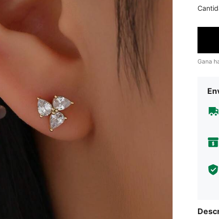
Cantid
Gana h
Env
Descr