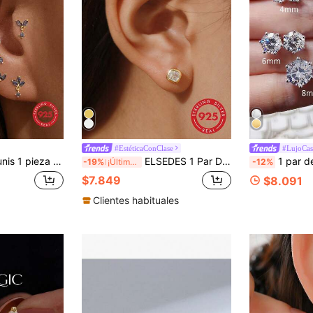
#EstéticaConClase
#LujoCas
e ley 925 con piedra arcoíris brillante, adecuado para uso diario, boda, fiesta, compromiso, aniversario, Día de San Valentín y otras ocasiones
ELSEDES 1 Par De Aretes De Moda Hechos A Mano De Plata Esterlina S925 Con Gemstones Brillantes, Exudando Y Calidad De Alta Gama Para Atuendos Diarios Y De Fiesta De Mujeres
1 par de pendientes de botón redondos de plata de ley 925
-19%
¡Últimos 3 días
-12%
$7.849
$8.091
Clientes habituales