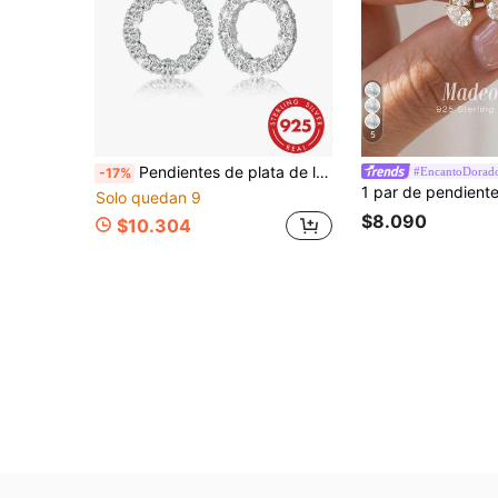
5
Pendientes de plata de ley S925 original, exquisitos y únicos con colgante de círculo geométrico para mujer, incrustados con circonita cúbica sintética brillante, elegantes y de moda, adecuados para uso diario, hermoso regalo de joyería para mujer, empaque anti-oxidación
#EncantoDorad
-17%
Solo quedan 9
$8.090
$10.304