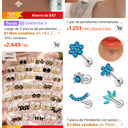
Envío gratis(Pedidos ≥ $24.990)
25
Entrega estimada:
5-10 Días laborables
Ahorro de $47
Los artículos de esta categoría no se pueden devolver ni cambiar
1 par de pendientes minimalistas y
Curation Ear
elegantes con gota, adecuados par
1.251
Juego de 3 piezas de pendientes d
$
-3%
¡Últimos 2 días
a que las mujeres los usen en festiv
Pagos seguros · Protección de privacidad
e flor de circonita de acero inoxida
#1 Más vendidos
en <€2.76 circonita cúbica Pendientes De Mujer
ales y todos los días
ble para una sola oreja, estilo para
300+ vendidos
mujer, aros y pendientes de cartílag
2.443
5,00
o hipoalergénicos chapados en oro
(1)
Ver más
$
-2%
de 18K, joyería para perforación de
oreja, apto para uso diario
Pequeña
La talla corresponde
Grande
0%
100%
0%
a***！
Color: Verde
ちょっと大きかったー。可愛いけど、穴が下なので長時間はつけ
られない。けど可愛い。
2.1K Seguidores
4,93
Útil
(0)
Detalles Del Producto
2.1K Seguidores
4,93
Material:
Aleación de zinc
1 pieza de Pendiente con poste ros
cado internamente de acero inoxid
#2 Más vendidos
en Platino plateado Pendientes De Mujer
Ver más
2.1K Seguidores
4,93
able con rhinestones, aro de labio,