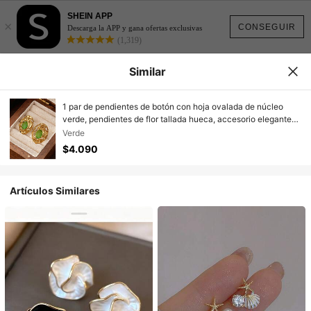
SHEIN APP
×
CONSEGUIR
Descarga la APP y gana ofertas exclusivas
(1,319)
Similar
1 par de pendientes de botón con hoja ovalada de núcleo
verde, pendientes de flor tallada hueca, accesorio elegante
para el trabajo y uso diario
Verde
$4.090
Artículos Similares